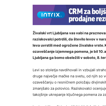
Živalski vrt Ljubljana vas vabi na praznov
raziskovalci potrdili, da število levov v 
leva uvrstili med ogrožene živalske vrste. 
ozaveščanje izjemnega pomena, je bil 10. 
Ljubljana ga bomo obeležili v soboto, 8. ter
Levi so stoletja navdihovali in vzbujali stra
druge največje mačke na svetu, od njih so več
ozaveščanju o resničnem položaju divjinskih l
zmanjšalo za polovico. Raziskovalci ocenjujej
takojšnje ukrepanje ključnega pomena za za