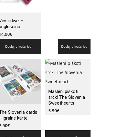
Vinski kviz –
angleščina
14.90
€
Dodaj v košarico
Dodaj v košarico
Masleni piškoti
srčki The Slovenia
Sweethearts
5.90
€
The Slovenia cards
– igralne karte
7.90
€