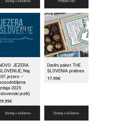
Dodaj v košarico
Preberi več
NOVO: JEZERA
Darilni paket THE
SLOVENIJE, Naj
SLOVENIA pralines
101 jezero –
17.99
€
posodobljena
izdaja 2025
(slovenski jezik)
29.99
€
Dodaj v košarico
Dodaj v košarico