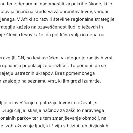
o ter z denarnimi nadomestili za pokritje škode, ki jo
agotavlja finančna sredstva za ohranitev levov, vendar
jenega. V Afriki so razvili številne regionalne strategije
trategije kažejo na ozaveščenost ljudi o težavah in
 števila levov kaže, da politična volja in denarna
rave (IUCN) so levi uvrščeni v kategorijo ranljivih vrst,
in upadanja populacij zelo različni. To pomeni, da se
prejetju ustreznih ukrepov. Brez pomembnega
 znajdejo na seznamu vrst, ki jim grozi izumrtje.
cilj je ozaveščanje o položaju levov in težavah, s
 Drugi cilj je iskanje načinov za zaščito naravnega
ionalnih parkov ter s tem zmanjševanje območij, na
je izobraževanje ljudi, ki živijo v bližini teh divjinskih