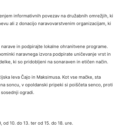
jenjem informativnih povezav na družabnih omrežjih, ki
evu ali z donacijo naravovarstvenim organizacijam, ki
i narave in podpirajte lokalne ohranitvene programe.
pominki naravnega izvora podpirate uničevanje vrst in
delke, ki so pridobljeni na sonaraven in etičen način.
zijska leva Čajo in Maksimusa. Kot vse mačke, sta
 na soncu, v opoldanski pripeki si poiščeta senco, proti
 sosednji ogradi.
 od 10. do 13. ter od 15. do 18. ure.