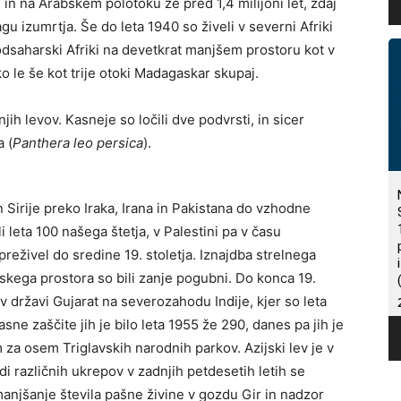
diji in na Arabskem polotoku že pred 1,4 milijoni let, zdaj
u izumrtja. Še do leta 1940 so živeli v severni Afriki
odsaharski Afriki na devetkrat manjšem prostoru kot v
o le še kot trije otoki Madagaskar skupaj.
jih levov. Kasneje so ločili dve podvrsti, in sicer
a (
Panthera leo persica
).
in Sirije preko Iraka, Irana in Pakistana do vzhodne
i leta 100 našega štetja, v Palestini pa v času
preživel do sredine 19. stoletja. Iznajdba strelnega
njskega prostora so bili zanje pogubni. Do konca 19.
r v državi Gujarat na severozahodu Indije, kjer so leta
sne zaščite jih je bilo leta 1955 že 290, danes pa jih je
 za osem Triglavskih narodnih parkov. Azijski lev je v
di različnih ukrepov v zadnjih petdesetih letih se
manjšanje števila pašne živine v gozdu Gir in nadzor