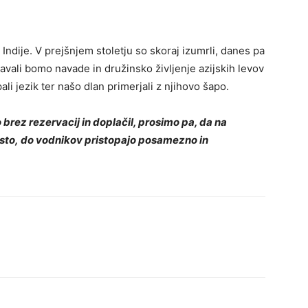
Indije. V prejšnjem stoletju so skoraj izumrli, danes pa
vali bomo navade in družinsko življenje azijskih levov
ali jezik ter našo dlan primerjali z njihovo šapo.
brez rezervacij in doplačil, prosimo pa, da na
vrsto, do vodnikov pristopajo posamezno in