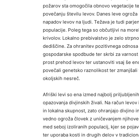
požarov sta omogočila obnovo vegetacije ter
povečanju številu levov. Danes leve ogroža k
napadov levov na ljudi. Težava je tudi parj
populacije. Poleg tega so občutljivi na more
krivolov. Lokalno prebivalstvo je zelo strpno
dediščine. Za ohranitev pozitivnega odnosa d
gospodarske spodbude ter skrbi za varnost lju
prost prehod levov ter ustanoviti vsaj še e
povečali genetsko raznolikost ter zmanjšali
okoljskih nesreč.
Afriški levi so ena izmed najbolj priljubljenih
opazovanja divjinskih živali. Na račun levo
in lokalna skupnost, zato ohranjajo divjino in
vedno ogroža človek z uničevanjem njihovega
med seboj izoliranih populacij, kjer se pojavl
ter uporaba kosti in drugih delov v tradiciona