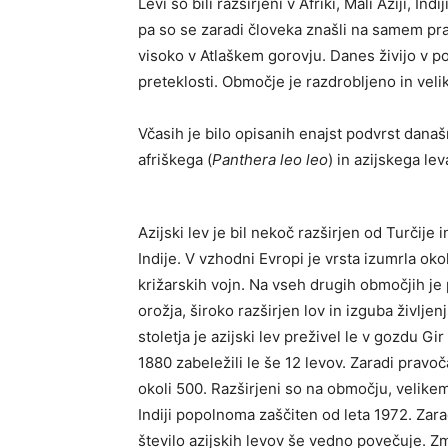
Levi so bili razširjeni v Afriki, Mali Aziji, In
pa so se zaradi človeka znašli na samem prag
visoko v Atlaškem gorovju. Danes živijo v p
preteklosti. Območje je razdrobljeno in velik
Včasih je bilo opisanih enajst podvrst današn
afriškega (
Panthera leo leo
) in azijskega lev
Azijski lev je bil nekoč razširjen od Turčije 
Indije. V vzhodni Evropi je vrsta izumrla okol
križarskih vojn. Na vseh drugih območjih je 
orožja, široko razširjen lov in izguba življe
stoletja je azijski lev preživel le v gozdu Gi
1880 zabeležili le še 12 levov. Zaradi pravoča
okoli 500. Razširjeni so na območju, velikem
Indiji popolnoma zaščiten od leta 1972. Zara
število azijskih levov še vedno povečuje. Z