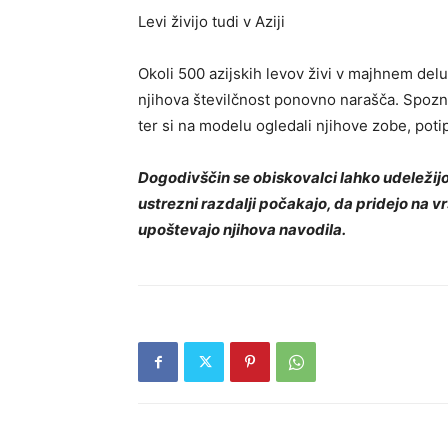
Levi živijo tudi v Aziji
Okoli 500 azijskih levov živi v majhnem delu 
njihova številčnost ponovno narašča. Spozna
ter si na modelu ogledali njihove zobe, potip
Dogodivščin se obiskovalci lahko udeležijo 
ustrezni razdalji počakajo, da pridejo na 
upoštevajo njihova navodila.