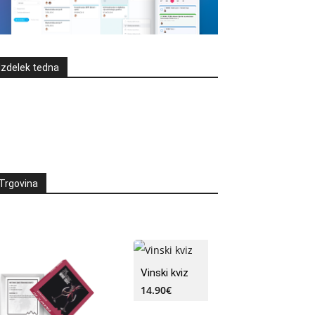
Izdelek tedna
Trgovina
Vinski kviz
14.90
€