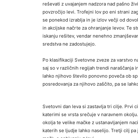
reševati z uvajanjem nadzora nad pašno živin
povzročijo levi. Trofejni lov po eni strani z
se ponekod izrablja in je izlov večji od dovol
in akcijske načrte za ohranjanje levov. Te s
iskanju rešitev, vendar nenehno zmanjševanje
sredstva ne zadostujejo.
Po klasifikaciji Svetovne zveze za varstvo na
saj so v različnih regijah trendi naraščanja 
lahko njihovo število ponovno poveča ob s
posredovanja za njihovo zaščito, pa se lahko
Svetovni dan leva si zastavlja tri cilje. Prvi 
katerimi se vrsta srečuje v naravnem okolju.
okolja te velike mačke z ustanavljanjem nac
katerih se ljudje lahko naselijo. Tretji cilj pa 