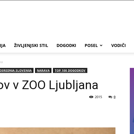
IJA
ŽIVLJENJSKI STIL
DOGODKI
POSEL
VODIČI
na
OSREDNJA SLOVENIJA
NARAVA
TOP 100 DOGODKOV
ov v ZOO Ljubljana
2015
0