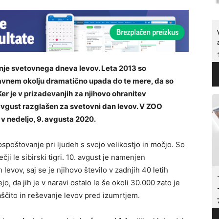
anje svetovnega dneva levov. Leta 2013 so
naravnem okolju dramatično upada do te mere, da so
Ker je v prizadevanjih za njihovo ohranitev
avgust razglašen za svetovni dan levov. V ZOO
 v nedeljo, 9. avgusta 2020.
hospoštovanje pri ljudeh s svojo velikostjo in močjo. So
ji le sibirski tigri. 10. avgust je namenjen
evov, saj se je njihovo število v zadnjih 40 letih
o, da jih je v naravi ostalo le še okoli 30.000 zato je
ščito in reševanje levov pred izumrtjem.