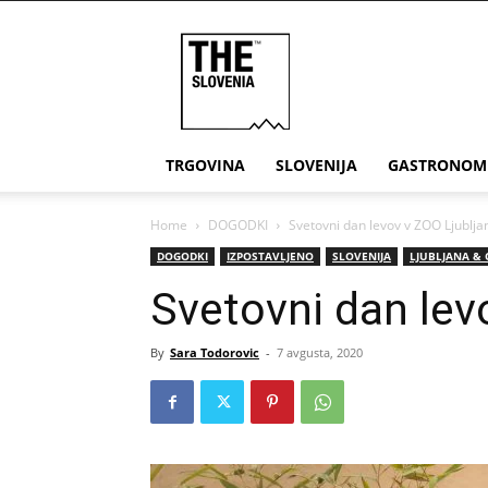
THE
Slovenia
TRGOVINA
SLOVENIJA
GASTRONOM
Home
DOGODKI
Svetovni dan levov v ZOO Ljublja
DOGODKI
IZPOSTAVLJENO
SLOVENIJA
LJUBLJANA & 
Svetovni dan lev
By
Sara Todorovic
-
7 avgusta, 2020