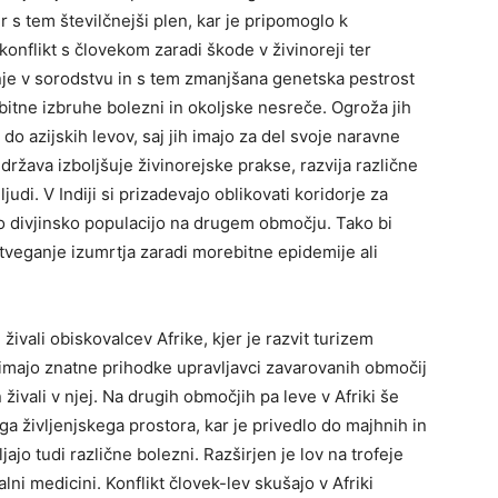
 s tem številčnejši plen, kar je pripomoglo k
onflikt s človekom zaradi škode v živinoreji ter
enje v sorodstvu in s tem zmanjšana genetska pestrost
bitne izbruhe bolezni in okoljske nesreče. Ogroža jih
 do azijskih levov, saj jih imajo za del svoje naravne
ržava izboljšuje živinorejske prakse, razvija različne
di. V Indiji si prizadevajo oblikovati koridorje za
no divjinsko populacijo na drugem območju. Tako bi
 tveganje izumrtja zaradi morebitne epidemije ali
 živali obiskovalcev Afrike, kjer je razvit turizem
v imajo znatne prihodke upravljavci zavarovanih območij
 živali v njej. Na drugih območjih pa leve v Afriki še
 življenjskega prostora, kar je privedlo do majhnih in
jajo tudi različne bolezni. Razširjen je lov na trofeje
lni medicini. Konflikt človek-lev skušajo v Afriki