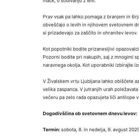
mačk, o sobivanju z levi.
Prav vsak pa lahko pomaga z branjem in šir
obveščajo o levih in njihovem svetovnem dn
si prizadevajo za zaščito in ohranitev levov.
Kot popotniki bodite prizanesljivi opazovalc
Pozorni bodite pri nakupih, saj z mnogimi s
naravnega okolja. Kot uporabniki izbirajte iz
V Živalskem vrtu Ljubljana lahko obiščete a
velika zaspanca. V jutranjih urah poležavata
večeru pa zelo rada opazujeta liči antilope v
Dogodivščina ob svetovnem dnevu levov:
Termin:
sobota, 8. in nedelja, 9. avgust 2020,