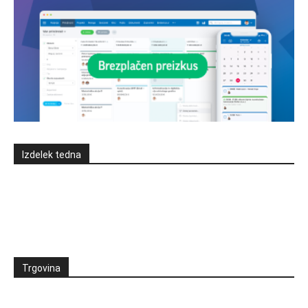
Izdelek tedna
Trgovina