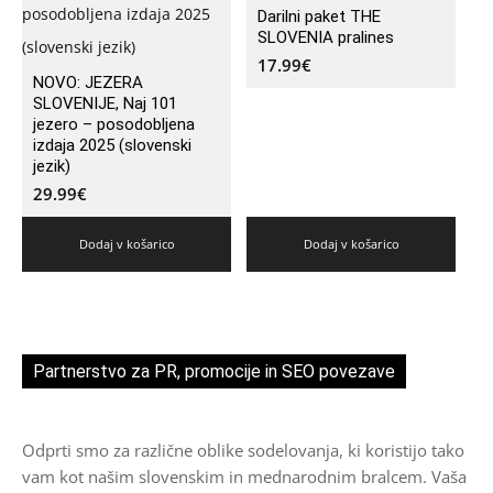
Darilni paket THE
SLOVENIA pralines
17.99
€
NOVO: JEZERA
SLOVENIJE, Naj 101
jezero – posodobljena
izdaja 2025 (slovenski
jezik)
29.99
€
Dodaj v košarico
Dodaj v košarico
Partnerstvo za PR, promocije in SEO povezave
Odprti smo za različne oblike sodelovanja, ki koristijo tako
vam kot našim slovenskim in mednarodnim bralcem. Vaša