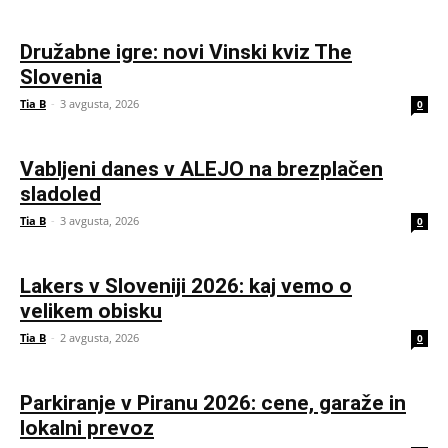
Družabne igre: novi Vinski kviz The
Slovenia
Tia B
-
3 avgusta, 2026
0
Vabljeni danes v ALEJO na brezplačen
sladoled
Tia B
-
3 avgusta, 2026
0
Lakers v Sloveniji 2026: kaj vemo o
velikem obisku
Tia B
-
2 avgusta, 2026
0
Parkiranje v Piranu 2026: cene, garaže in
lokalni prevoz