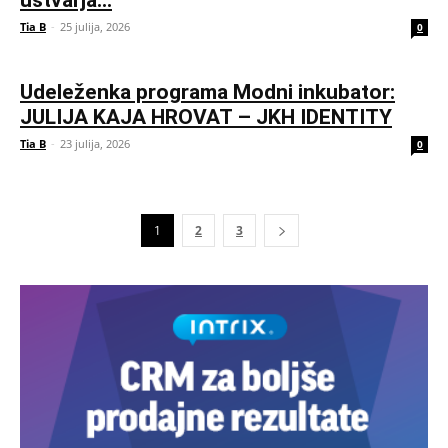
ustvarja...
Tia B
-
25 julija, 2026
0
Udeleženka programa Modni inkubator:
JULIJA KAJA HROVAT – JKH IDENTITY
Tia B
-
23 julija, 2026
0
1
2
3