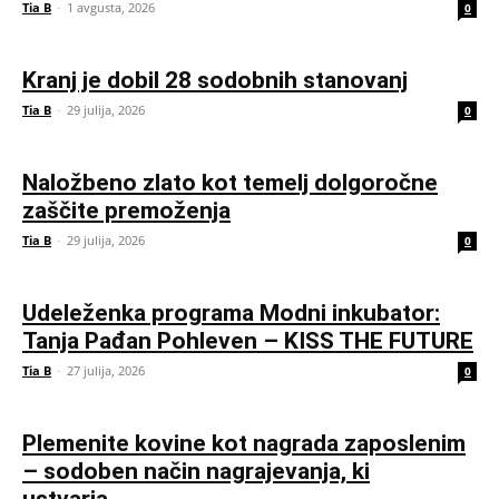
Tia B
-
1 avgusta, 2026
0
Kranj je dobil 28 sodobnih stanovanj
Tia B
-
29 julija, 2026
0
Naložbeno zlato kot temelj dolgoročne
zaščite premoženja
Tia B
-
29 julija, 2026
0
Udeleženka programa Modni inkubator:
Tanja Pađan Pohleven – KISS THE FUTURE
Tia B
-
27 julija, 2026
0
Plemenite kovine kot nagrada zaposlenim
– sodoben način nagrajevanja, ki