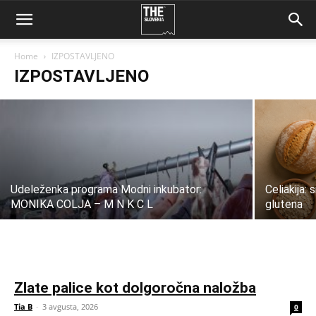
Varčevanje v zlatu Aurora – prilagodljiva
pot do fizičnega zlata z nižjimi stroški
Home
IZPOSTAVLJENO
IZPOSTAVLJENO
Tia B
-
7 avgusta, 2026
Udeleženka programa Modni inkubator:
Celiakija:
MONIKA COLJA – M N K C L
glutena
Zlate palice kot dolgoročna naložba
Tia B
-
3 avgusta, 2026
0