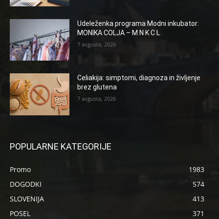
Udeleženka programa Modni inkubator:
MONIKA COLJA – M N K C L
7 avgusta, 2026
Celiakija: simptomi, diagnoza in življenje
brez glutena
7 avgusta, 2026
POPULARNE KATEGORIJE
Promo
1983
DOGODKI
574
SLOVENIJA
413
POSEL
371