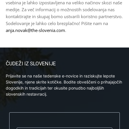
vsebina je lahko izpostavljena na veliko načinov skozi naše
medije. Za več informacij o možnostih sodelovanja nas
kontaktirajte in skupaj bomo ustvarili koristno partnerstvo.
Sodelovanje je lahko celo brezplačno! Pišite nam na
anja.novak@the-slovenia.com
.
ČUDEŽI IZ SLOVENIJE
Prijavite se na naše tedenske e-novice in raziskujte lepote
Slovenije, njene skrite kotičke. Bodite obveščeni o prihajajočih
dogodkih in tradicijah ter okusite ponudbo najboljših
slovenskih restavracij.