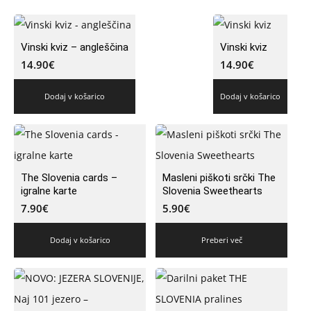
Vinski kviz – angleščina
Vinski kviz
14.90
€
14.90
€
Dodaj v košarico
Dodaj v košarico
The Slovenia cards –
Masleni piškoti srčki The
igralne karte
Slovenia Sweethearts
7.90
€
5.90
€
Dodaj v košarico
Preberi več