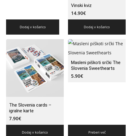
Vinski kviz
14.90
€
Dodaj v košarico
Dodaj v košarico
Masleni piškoti srčki The
Slovenia Sweethearts
5.90
€
The Slovenia cards –
igralne karte
7.90
€
Dodaj v košarico
Preberi več