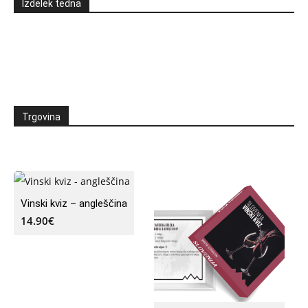
Izdelek tedna
Trgovina
Vinski kviz – angleščina
14.90
€