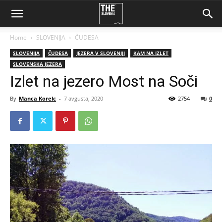
Home
SLOVENIJA
ČUDESA
SLOVENIJA
ČUDESA
JEZERA V SLOVENIJI
KAM NA IZLET
SLOVENSKA JEZERA
Izlet na jezero Most na Soči
By
Manca Korelc
-
7 avgusta, 2020
2754
0