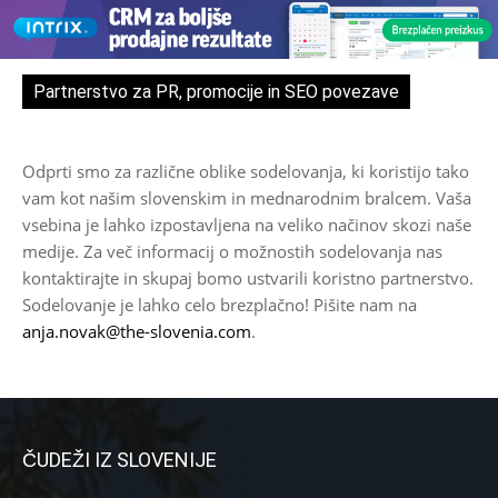
Partnerstvo za PR, promocije in SEO povezave
Odprti smo za različne oblike sodelovanja, ki koristijo tako
vam kot našim slovenskim in mednarodnim bralcem. Vaša
vsebina je lahko izpostavljena na veliko načinov skozi naše
medije. Za več informacij o možnostih sodelovanja nas
kontaktirajte in skupaj bomo ustvarili koristno partnerstvo.
Sodelovanje je lahko celo brezplačno! Pišite nam na
anja.novak@the-slovenia.com
.
ČUDEŽI IZ SLOVENIJE