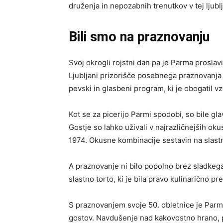
druženja in nepozabnih trenutkov v tej ljublja
Bili smo na praznovanju
Svoj okrogli rojstni dan pa je Parma proslavila
Ljubljani prizorišče posebnega praznovanja ob
pevski in glasbeni program, ki je obogatil 
Kot se za picerijo Parmi spodobi, so bile g
Gostje so lahko uživali v najrazličnejših oku
1974. Okusne kombinacije sestavin na slast
A praznovanje ni bilo popolno brez sladkega
slastno torto, ki je bila pravo kulinarično p
S praznovanjem svoje 50. obletnice je Parmi 
gostov. Navdušenje nad kakovostno hrano, p