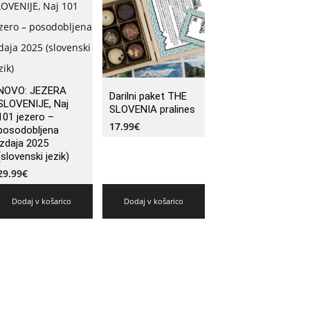
NOVO: JEZERA
Darilni paket THE
SLOVENIJE, Naj
SLOVENIA pralines
101 jezero –
17.99
€
posodobljena
izdaja 2025
(slovenski jezik)
29.99
€
Dodaj v košarico
Dodaj v košarico