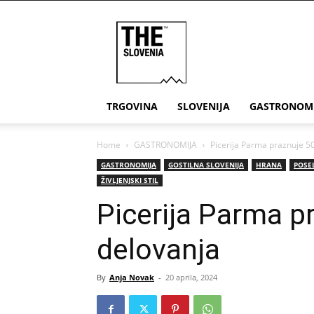
THE
Slovenia
TRGOVINA
SLOVENIJA
GASTRONOM
Home
GASTRONOMIJA
Picerija Parma praznuje 50
GASTRONOMIJA
GOSTILNA SLOVENIJA
HRANA
POSE
ŽIVLJENJSKI STIL
Picerija Parma p
delovanja
By
Anja Novak
-
20 aprila, 2024