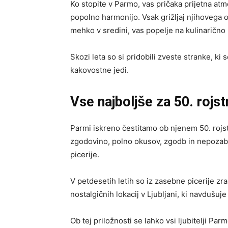
Ko stopite v Parmo, vas pričaka prijetna atmo
popolno harmonijo. Vsak grižljaj njihovega o
mehko v sredini, vas popelje na kulinarično
Skozi leta so si pridobili zveste stranke, k
kakovostne jedi.
Vse najboljše za 50. rojst
Parmi iskreno čestitamo ob njenem 50. rojs
zgodovino, polno okusov, zgodb in nepozabni
picerije.
V petdesetih letih so iz zasebne picerije zra
nostalgičnih lokacij v Ljubljani, ki navdušuj
Ob tej priložnosti se lahko vsi ljubitelji Pa