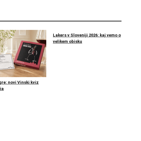
Lakers v Sloveniji 2026: kaj vemo o
velikem obisku
re: novi Vinski kviz
ia