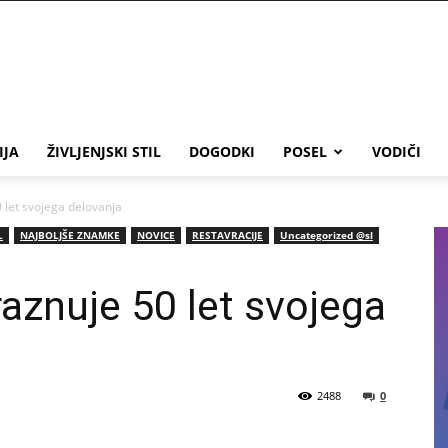
IJA
ŽIVLJENJSKI STIL
DOGODKI
POSEL
VODIČI
 let svojega delovanja
L
NAJBOLJŠE ZNAMKE
NOVICE
RESTAVRACIJE
Uncategorized @sl
raznuje 50 let svojega
2488
0