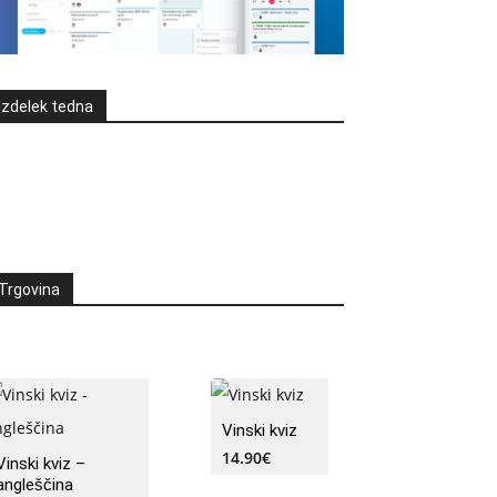
Izdelek tedna
Trgovina
Vinski kviz
14.90
€
Vinski kviz –
angleščina