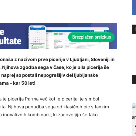
ponaša z nazivom prve picerije v Ljubljani, Sloveniji in
4. Njihova zgodba sega v čase, ko je bila picerija še
 naprej so postali nepogrešljiv del ljubljanske
ama – kar 50 let!
e picerija Parma več kot le picerija; je simbol
ta. Njihova ponudba sega od klasičnih pic s tankim
 inovativnih kombinacij, ki zadovoljijo še tako