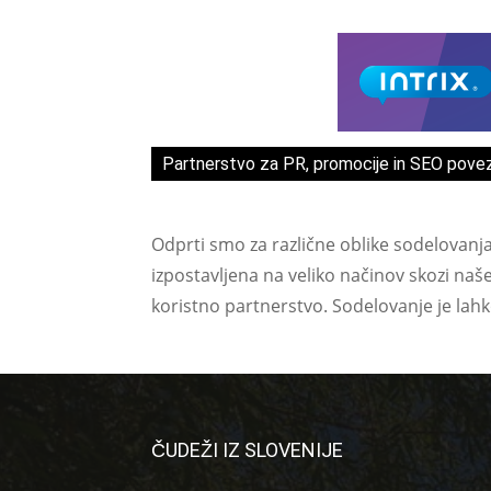
Partnerstvo za PR, promocije in SEO pove
Odprti smo za različne oblike sodelovanj
izpostavljena na veliko načinov skozi naš
koristno partnerstvo. Sodelovanje je lah
ČUDEŽI IZ SLOVENIJE