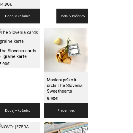
14.90
€
Dodaj v košarico
Dodaj v košarico
The Slovenia cards
– igralne karte
7.90
€
Masleni piškoti
srčki The Slovenia
Sweethearts
5.90
€
Dodaj v košarico
Preberi več