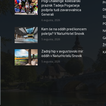
Pogi Challenge: kolesarski
P
praznik Tadeja Pogačarja
D
podprla tudi zavarovalnica
Generali
S
6 avgusta, 2026
P
Kam še na oddih pred koncem
N
poletja? V NaturHotel Snovik
G
5 avgusta, 2026
ŽI
Zadnji hip v avgustovski mir:
K
oddih v NaturHotelu Snovik
5 avgusta, 2026