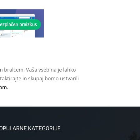
m bralcem. Vaša vsebina je lahko
aktirajte in skupaj bomo ustvarili
com
.
OPULARNE KATEGORIJE