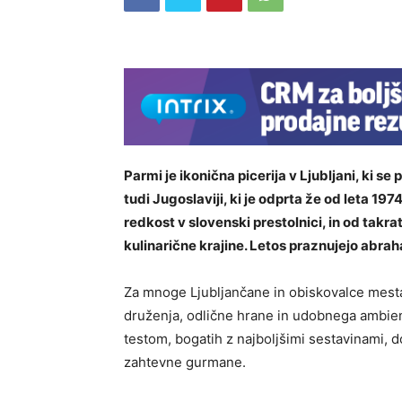
Parmi je ikonična picerija v Ljubljani, ki se 
tudi Jugoslaviji, ki je odprta že od leta 197
redkost v slovenski prestolnici, in od takrat
kulinarične krajine. Letos praznujejo abrah
Za mnoge Ljubljančane in obiskovalce mesta j
druženja, odlične hrane in udobnega ambien
testom, bogatih z najboljšimi sestavinami, do
zahtevne gurmane.