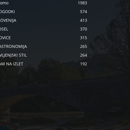
romo
1983
OGODKI
574
LOVENIJA
413
OSEL
370
OVICE
315
ASTRONOMIJA
265
VLJENJSKI STIL
264
AM NA IZLET
192