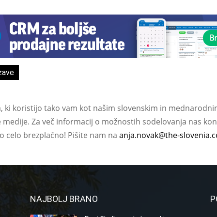
zave
a, ki koristijo tako vam kot našim slovenskim in mednarodni
e medije. Za več informacij o možnostih sodelovanja nas kont
ko celo brezplačno! Pišite nam na
anja.novak@the-slovenia.
NAJBOLJ BRANO
P