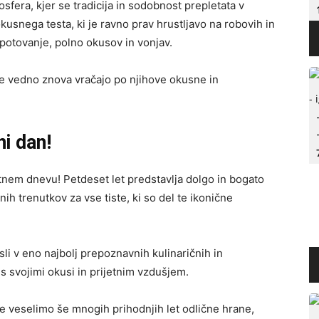
sfera, kjer se tradicija in sodobnost prepletata v
kusnega testa, ki je ravno prav hrustljavo na robovih in
 potovanje, polno okusov in vonjav.
i se vedno znova vračajo po njihove okusne in
ni dan!
tnem dnevu! Petdeset let predstavlja dolgo in bogato
h trenutkov za vse tiste, ki so del te ikonične
sli v eno najbolj prepoznavnih kulinaričnih in
e s svojimi okusi in prijetnim vzdušjem.
rme veselimo še mnogih prihodnjih let odlične hrane,