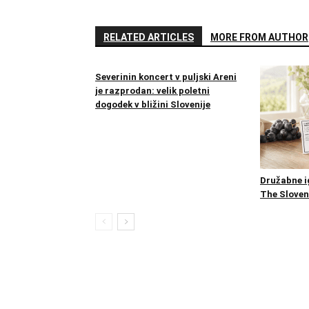
RELATED ARTICLES
MORE FROM AUTHOR
Severinin koncert v puljski Areni
je razprodan: velik poletni
dogodek v bližini Slovenije
Družabne ig
The Sloven