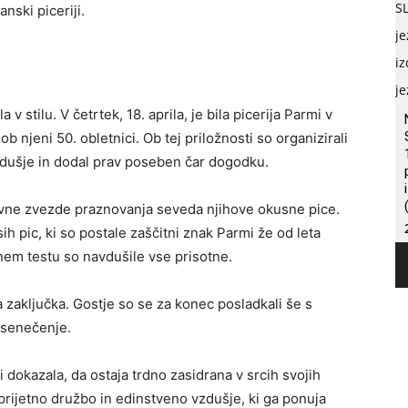
nski piceriji.
 v stilu. V četrtek, 18. aprila, je bila picerija Parmi v
 njeni 50. obletnici. Ob tej priložnosti so organizirali
vzdušje in dodal prav poseben čar dogodku.
lavne zvezde praznovanja seveda njihove okusne pice.
sih pic, ki so postale zaščitni znak Parmi že od leta
nem testu so navdušile vse prisotne.
 zaključka. Gostje so se za konec posladkali še s
resenečenje.
dokazala, da ostaja trdno zasidrana v srcih svojih
rijetno družbo in edinstveno vzdušje, ki ga ponuja