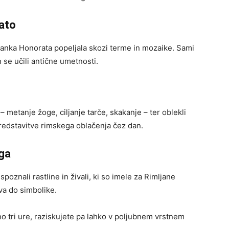
rato
anka Honorata popeljala skozi terme in mozaike. Sami
 se učili antične umetnosti.
 – metanje žoge, ciljanje tarče, skakanje – ter oblekli
predstavitve rimskega oblačenja čez dan.
ega
oznali rastline in živali, ki so imele za Rimljane
va do simbolike.
žno tri ure, raziskujete pa lahko v poljubnem vrstnem