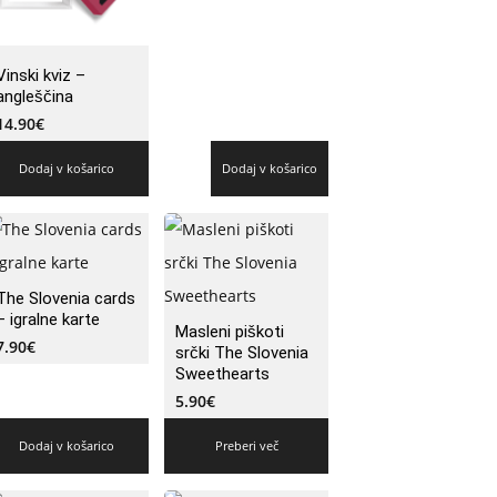
Vinski kviz –
angleščina
14.90
€
Dodaj v košarico
Dodaj v košarico
The Slovenia cards
– igralne karte
Masleni piškoti
7.90
€
srčki The Slovenia
Sweethearts
5.90
€
Dodaj v košarico
Preberi več