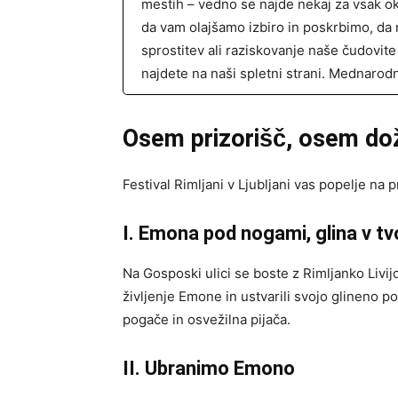
mestih – vedno se najde nekaj za vsak o
da vam olajšamo izbiro in poskrbimo, da 
sprostitev ali raziskovanje naše čudovite
najdete na naši spletni strani. Mednarodn
Osem prizorišč, osem dož
Festival Rimljani v Ljubljani vas popelje na
I. Emona pod nogami, glina v tvo
Na Gosposki ulici se boste z Rimljanko Livijo
življenje Emone in ustvarili svojo glineno 
pogače in osvežilna pijača.
II. Ubranimo Emono