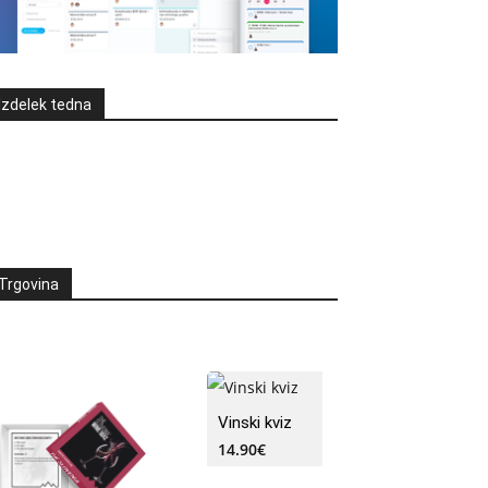
Izdelek tedna
Trgovina
Vinski kviz
14.90
€