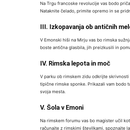
Na Trgu francoske revolucije vas bodo pričak
Nataknite čelado, primite opremo in se prid
III. Izkopavanja ob antičnih mel
V Emonski hiši na Mirju vas bo rimska sužn
boste antična glasbila, jih preizkusili in po
IV. Rimska lepota in moč
V parku ob rimskem zidu odkrijte skrivnosti 
tipične rimske sponke. Prikazali vam bodo tu
svoja mesta.
V. Šola v Emoni
Na rimskem forumu vas bo magister učil kot v
računajte z rimskimi številkami, spoznajte l