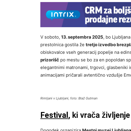
V soboto,
13. septembra 2025
, bo Ljubljan
prestolnica gostila že
tretjo izvedbo brezpl
obiskovalce vseh generacij popelje na edins
prizorišč
po mestu se bo za en popoldan spr
elegantnimi matronami, trgovci, glasbeniki i
animacijami pričarali avtentično vzdušje Em
Rimljani v Ljubljani, foto: Blaž Gutman
Festival
, ki vrača življenj
Dogodek organizira
Mestni muzej Ljubljan