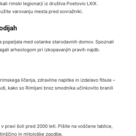
ali rimski legionarji iz društva Poetovio LXIX.
ružite varovanju mesta pred sovražniki.
odijah
ja popeljala med ostanke starodavnih domov. Spoznali
magali arheologom pri izkopavanjih pravih najdb.
rimskega ličenja, zdravilne napitke in izdelavo fibule –
di, kako so Rimljani brez smodnika učinkovito branili
 pravi šoli pred 2000 leti. Pišite na voščene tablice,
atinščino in mitološke zgodbe.