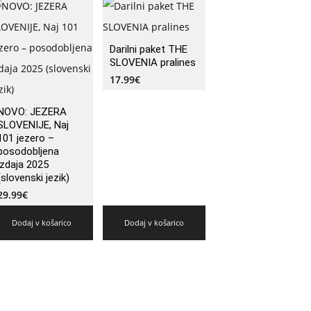
Darilni paket THE
SLOVENIA pralines
17.99
€
NOVO: JEZERA
SLOVENIJE, Naj
101 jezero –
posodobljena
izdaja 2025
(slovenski jezik)
29.99
€
Dodaj v košarico
Dodaj v košarico