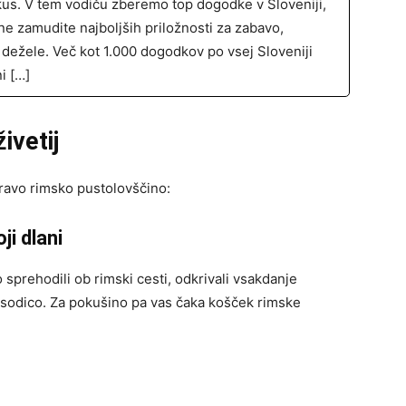
kus. V tem vodiču zberemo top dogodke v Sloveniji,
ne zamudite najboljših priložnosti za zabavo,
 dežele. Več kot 1.000 dogodkov po vsej Sloveniji
i […]
ivetij
 pravo rimsko pustolovščino:
ji dlani
 sprehodili ob rimski cesti, odkrivali vsakdanje
posodico. Za pokušino pa vas čaka košček rimske