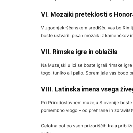
VI. Mozaiki preteklosti s Hono
V zgodnjekrščanskem središču vas bo Rimlj
boste ustvarili pisan mozaik iz kamenčkov in
VII. Rimske igre in oblačila
Na Muzejski ulici se boste igrali rimske igre
togo, tuniko ali pallo. Spremljale vas bodo 
VIII. Latinska imena vsega živ
Pri Prirodoslovnem muzeju Slovenije boste sp
pomembno vlogo – od prehrane in zdravilst
Celotna pot po vseh prizoriščih traja pribli