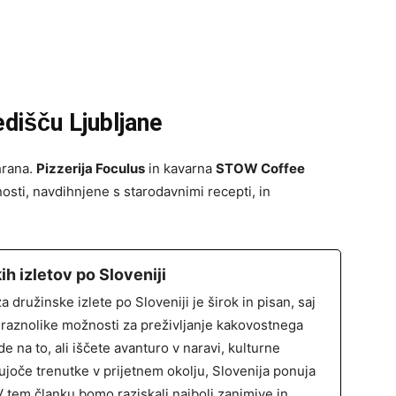
edišču Ljubljane
hrana.
Pizzerija Foculus
in kavarna
STOW Coffee
osti, navdihnjene s starodavnimi recepti, in
h izletov po Sloveniji
 družinske izlete po Sloveniji je širok in pisan, saj
raznolike možnosti za preživljanje kakovostnega
e na to, ali iščete avanturo v naravi, kulturne
čujoče trenutke v prijetnem okolju, Slovenija ponuja
V tem članku bomo raziskali najbolj zanimive in