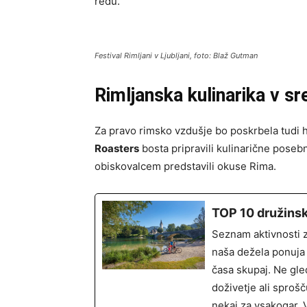
redu.
Festival Rimljani v Ljubljani, foto: Blaž Gutman
Rimljanska kulinarika v sr
Za pravo rimsko vzdušje bo poskrbela tudi 
Roasters
bosta pripravili kulinarične posebn
obiskovalcem predstavili okuse Rima.
TOP 10 družinski
Seznam aktivnosti za
naša dežela ponuja 
časa skupaj. Ne gled
doživetje ali sproš
nekaj za vsakogar. 