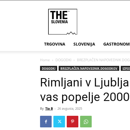
THE
Slovenia
TRGOVINA
SLOVENIJA
GASTRONOM
Home
DOGODKI
BREZPLAČEN NAPOVEDNIK DO
DOGODKI
BREZPLAČEN NAPOVEDNIK DOGODKOV
IZPO
Rimljani v Ljublja
vas popelje 2000 
By
Tia B
-
26 avgusta, 2025