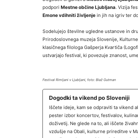
podpori
Mestne občine Ljubljana
. Vizija fe
Emone vdihniti življenje
in jih na igriv ter 
Sodelujejo številne ugledne ustanove in dr
Prirodoslovnega muzeja Slovenije, Kulturne
klasičnega filologa Gašperja Kvartiča (Logof
ustvarjajo festival, ki povezuje znanost, um
Festival Rimljani v Ljubljani, foto: Blaž Gutman
Dogodki ta vikend po Sloveniji
Iščete ideje, kam se odpraviti ta vikend a
pester izbor koncertov, festivalov, kulina
doživetij. Ne glede na to, ali iščete živ
vzdušje na Obali, kulturne prireditve v 