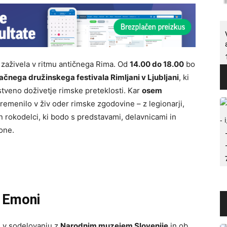
a zaživela v ritmu antičnega Rima. Od
14.00 do 18.00
bo
ačnega družinskega festivala Rimljani v Ljubljani
, ki
tveno doživetje rimske preteklosti. Kar
osem
emenilo v živ oder rimske zgodovine – z legionarji,
n rokodelci, ki bodo s predstavami, delavnicami in
one.
e Emoni
a
v sodelovanju z
Narodnim muzejem Slovenije
in ob