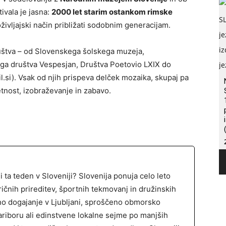
stivala je jasna:
2000 let starim ostankom rimske
doživljajski način približati sodobnim generacijam.
uštva – od Slovenskega šolskega muzeja,
ga društva Vespesjan, Društva Poetovio LXIX do
il.si). Vsak od njih prispeva delček mozaika, skupaj pa
etnost, izobraževanje in zabavo.
li ta teden v Sloveniji? Slovenija ponuja celo leto
ričnih prireditev, športnih tekmovanj in družinskih
ahno dogajanje v Ljubljani, sproščeno obmorsko
Mariboru ali edinstvene lokalne sejme po manjših