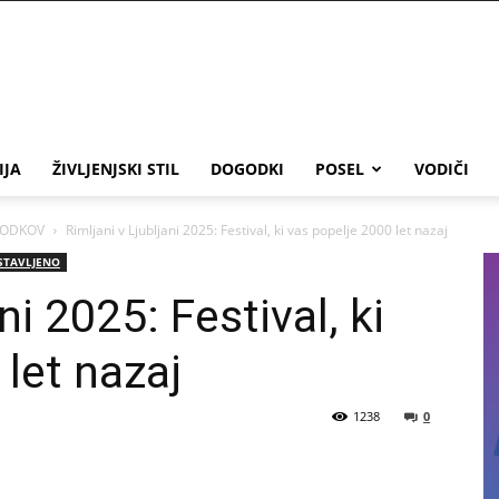
IJA
ŽIVLJENJSKI STIL
DOGODKI
POSEL
VODIČI
GODKOV
Rimljani v Ljubljani 2025: Festival, ki vas popelje 2000 let nazaj
STAVLJENO
ni 2025: Festival, ki
let nazaj
1238
0