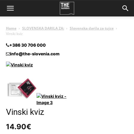
Home
SLOVENSKA DARILA ZA:
Slovenska darila za tujce
Vinski kviz
+386 30 706 000
info@the-slovenia.com
Vinski kviz
14.90
€