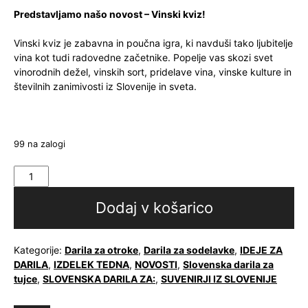
Predstavljamo našo novost – Vinski kviz!
Vinski kviz je zabavna in poučna igra, ki navduši tako ljubitelje
vina kot tudi radovedne začetnike. Popelje vas skozi svet
vinorodnih dežel, vinskih sort, pridelave vina, vinske kulture in
številnih zanimivosti iz Slovenije in sveta.
99 na zalogi
Vinski
kviz
količina
Dodaj v košarico
Kategorije:
Darila za otroke
,
Darila za sodelavke
,
IDEJE ZA
DARILA
,
IZDELEK TEDNA
,
NOVOSTI
,
Slovenska darila za
tujce
,
SLOVENSKA DARILA ZA:
,
SUVENIRJI IZ SLOVENIJE