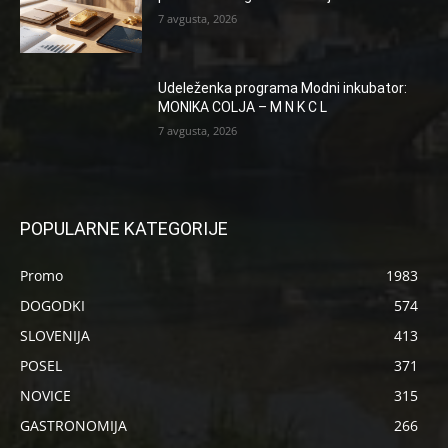
7 avgusta, 2026
Udeleženka programa Modni inkubator:
MONIKA COLJA – M N K C L
7 avgusta, 2026
POPULARNE KATEGORIJE
Promo
1983
DOGODKI
574
SLOVENIJA
413
POSEL
371
NOVICE
315
GASTRONOMIJA
266