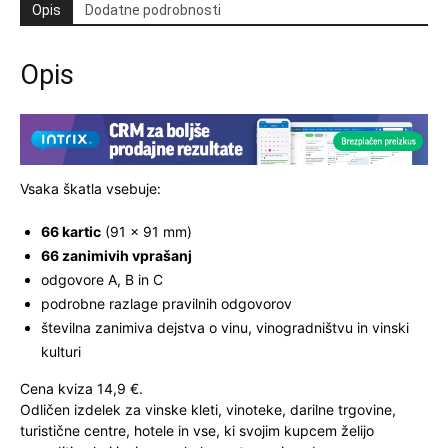
Opis
Dodatne podrobnosti
Opis
Vsaka škatla vsebuje:
66 kartic
(91 × 91 mm)
66 zanimivih vprašanj
odgovore A, B in C
podrobne razlage pravilnih odgovorov
številna zanimiva dejstva o vinu, vinogradništvu in vinski
kulturi
Cena kviza 14,9 €.
Odličen izdelek za vinske kleti, vinoteke, darilne trgovine,
turistične centre, hotele in vse, ki svojim kupcem želijo