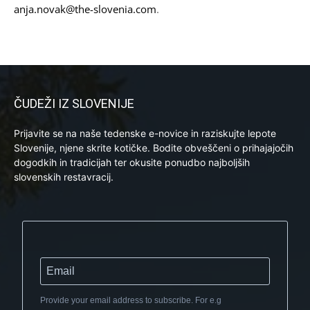
anja.novak@the-slovenia.com
.
ČUDEŽI IZ SLOVENIJE
Prijavite se na naše tedenske e-novice in raziskujte lepote
Slovenije, njene skrite kotičke. Bodite obveščeni o prihajajočih
dogodkih in tradicijah ter okusite ponudbo najboljših
slovenskih restavracij.
Provide your email address to subscribe. For e.g