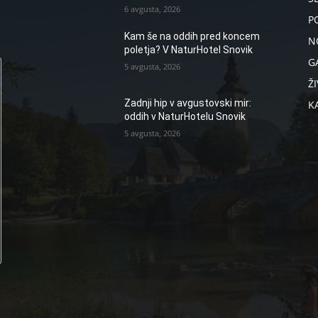
6 avgusta, 2026
P
Kam še na oddih pred koncem
N
poletja? V NaturHotel Snovik
G
5 avgusta, 2026
ŽI
Zadnji hip v avgustovski mir:
K
oddih v NaturHotelu Snovik
5 avgusta, 2026