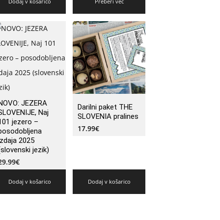
Dodaj v košarico
Preberi več
NOVO: JEZERA
Darilni paket THE
SLOVENIJE, Naj
SLOVENIA pralines
101 jezero –
17.99
€
posodobljena
izdaja 2025
(slovenski jezik)
29.99
€
Dodaj v košarico
Dodaj v košarico