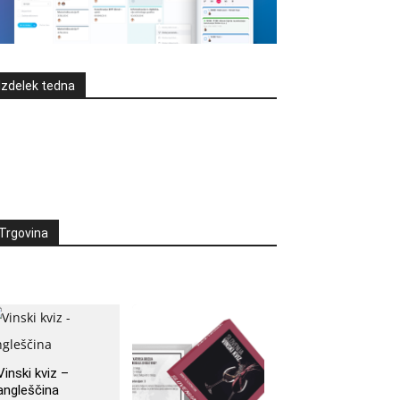
Izdelek tedna
Trgovina
Vinski kviz –
angleščina