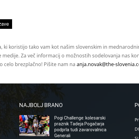
zave
a, ki koristijo tako vam kot našim slovenskim in mednarodni
e medije. Za več informacij o možnostih sodelovanja nas kont
ko celo brezplačno! Pišite nam na
anja.novak@the-slovenia.
NAJBOLJ BRANO
P
Pogi Challenge: kolesarski
P
praznik Tadeja Pogačarja
D
podprla tudi zavarovalnica
Generali
S