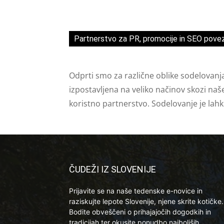
Partnerstvo za PR, promocije in SEO pove
Odprti smo za različne oblike sodelovanj
izpostavljena na veliko načinov skozi naš
koristno partnerstvo. Sodelovanje je lah
ČUDEŽI IZ SLOVENIJE
Prijavite se na naše tedenske e-novice in
raziskujte lepote Slovenije, njene skrite kotičke.
Bodite obveščeni o prihajajočih dogodkih in
tradicijah ter okusite ponudbo najboljših