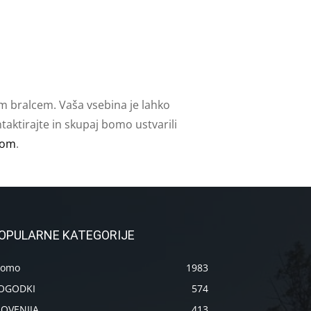
m bralcem. Vaša vsebina je lahko
aktirajte in skupaj bomo ustvarili
com
.
OPULARNE KATEGORIJE
romo
1983
OGODKI
574
LOVENIJA
413