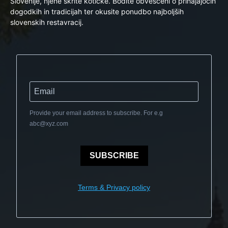
Slovenije, njene skrite kotičke. Bodite obveščeni o prihajajočih
dogodkih in tradicijah ter okusite ponudbo najboljših
slovenskih restavracij.
Provide your email address to subscribe. For e.g
abc@xyz.com
SUBSCRIBE
Terms & Privacy policy