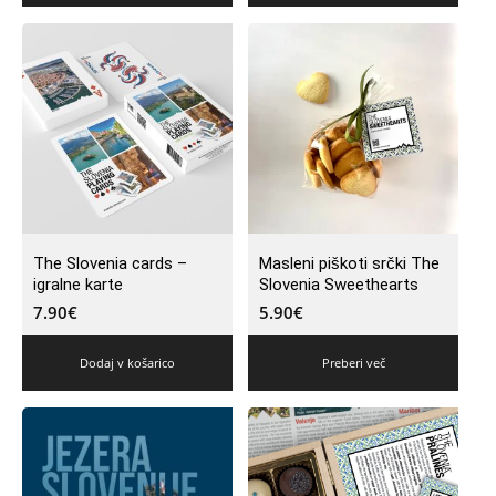
The Slovenia cards –
Masleni piškoti srčki The
igralne karte
Slovenia Sweethearts
7.90
€
5.90
€
Dodaj v košarico
Preberi več