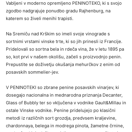
Vabljeni v moderno opremljeno PENINOTEKO, ki s svojo
zgodbo nadgrajuje ponudbo gradu Rajhenburg, na
katerem so živeli menihi trapisti.
Na Sremiču nad Krškim so imeli svoje vinograde s
sortnimi vrstami vinske trte, ki so jih prinesli iz Francije.
Pridelovali so sortna bela in rdeča vina, že v letu 1895 pa
so, kot prvi v našem okolišu, začeli s proizvodnjo penin.
Prepustite se doživetju okušanja mehurčkov z enim od
posavskih sommelier-jev.
V PENINOTEKI so zbrane penine posavskih vinarjev, ki
dosegajo nacionalna in mednarodna priznanja Decanter,
Glass of Bubbly ter so vključena v vodnike Gault&Millau in
ostale Vinske vodnike. Penine pridelujejo po klasični
metodi iz različnih sort grozdja, predvsem kraljevine,
chardonnaya, belega in modrega pinota, žametne črnine,