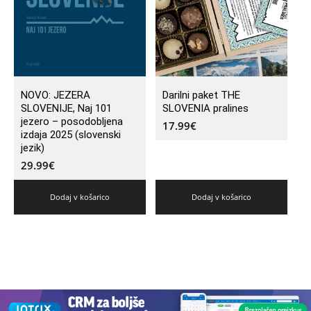
NOVO: JEZERA
Darilni paket THE
SLOVENIJE, Naj 101
SLOVENIA pralines
jezero – posodobljena
17.99
€
izdaja 2025 (slovenski
jezik)
29.99
€
Dodaj v košarico
Dodaj v košarico