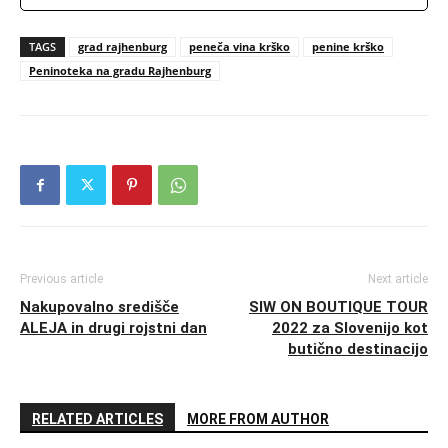
TAGS
grad rajhenburg
peneča vina krško
penine krško
Peninoteka na gradu Rajhenburg
Previous article
Next article
Nakupovalno središče
SIW ON BOUTIQUE TOUR
ALEJA in drugi rojstni dan
2022 za Slovenijo kot
butično destinacijo
RELATED ARTICLES
MORE FROM AUTHOR