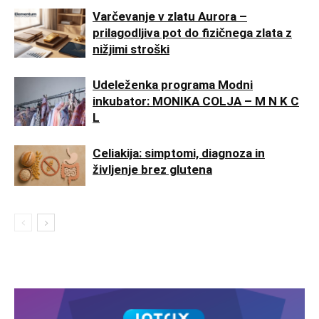
Varčevanje v zlatu Aurora –
prilagodljiva pot do fizičnega zlata z
nižjimi stroški
Udeleženka programa Modni
inkubator: MONIKA COLJA – M N K C
L
Celiakija: simptomi, diagnoza in
življenje brez glutena