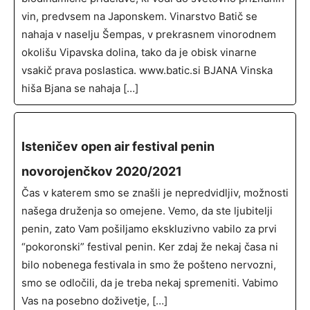
vin, predvsem na Japonskem. Vinarstvo Batič se
nahaja v naselju Šempas, v prekrasnem vinorodnem
okolišu Vipavska dolina, tako da je obisk vinarne
vsakič prava poslastica. www.batic.si BJANA Vinska
hiša Bjana se nahaja […]
Isteničev open air festival penin
novorojenčkov 2020/2021
Čas v katerem smo se znašli je nepredvidljiv, možnosti
našega druženja so omejene. Vemo, da ste ljubitelji
penin, zato Vam pošiljamo ekskluzivno vabilo za prvi
“pokoronski” festival penin. Ker zdaj že nekaj časa ni
bilo nobenega festivala in smo že pošteno nervozni,
smo se odločili, da je treba nekaj spremeniti. Vabimo
Vas na posebno doživetje, […]