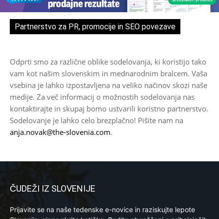
Partnerstvo za PR, promocije in SEO povezave
Odprti smo za različne oblike sodelovanja, ki koristijo tako
vam kot našim slovenskim in mednarodnim bralcem. Vaša
vsebina je lahko izpostavljena na veliko načinov skozi naše
medije. Za več informacij o možnostih sodelovanja nas
kontaktirajte in skupaj bomo ustvarili koristno partnerstvo.
Sodelovanje je lahko celo brezplačno! Pišite nam na
anja.novak@the-slovenia.com
.
ČUDEŽI IZ SLOVENIJE
Prijavite se na naše tedenske e-novice in raziskujte lepote