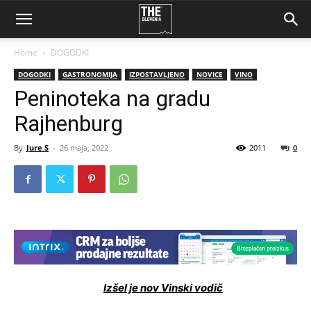
Home
DOGODKI
DOGODKI
GASTRONOMIJA
IZPOSTAVLJENO
NOVICE
VINO
Peninoteka na gradu
Rajhenburg
By
Jure S
-
26 maja, 2022
2011
0
Izšel je nov Vinski vodič