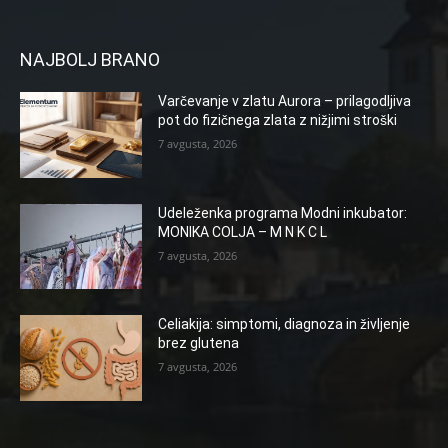
NAJBOLJ BRANO
Varčevanje v zlatu Aurora – prilagodljiva
pot do fizičnega zlata z nižjimi stroški
7 avgusta, 2026
Udeleženka programa Modni inkubator:
MONIKA COLJA – M N K C L
7 avgusta, 2026
Celiakija: simptomi, diagnoza in življenje
brez glutena
7 avgusta, 2026