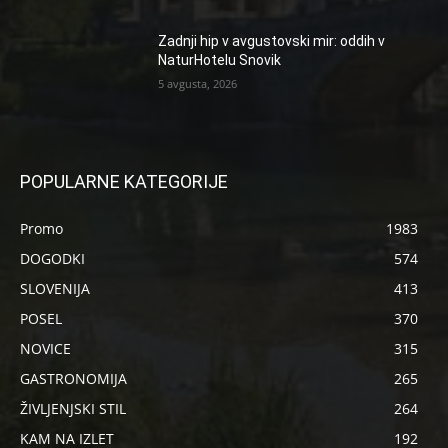
Zadnji hip v avgustovski mir: oddih v
NaturHotelu Snovik
5 avgusta, 2026
POPULARNE KATEGORIJE
Promo
1983
DOGODKI
574
SLOVENIJA
413
POSEL
370
NOVICE
315
GASTRONOMIJA
265
ŽIVLJENJSKI STIL
264
KAM NA IZLET
192