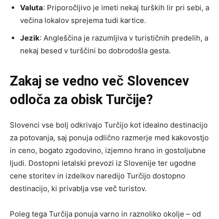
Valuta
: Priporočljivo je imeti nekaj turških lir pri sebi, a
večina lokalov sprejema tudi kartice.
Jezik
: Angleščina je razumljiva v turističnih predelih, a
nekaj besed v turščini bo dobrodošla gesta.
Zakaj se vedno več Slovencev
odloča za obisk Turčije?
Slovenci vse bolj odkrivajo Turčijo kot idealno destinacijo
za potovanja, saj ponuja odlično razmerje med kakovostjo
in ceno, bogato zgodovino, izjemno hrano in gostoljubne
ljudi. Dostopni letalski prevozi iz Slovenije ter ugodne
cene storitev in izdelkov naredijo Turčijo dostopno
destinacijo, ki privablja vse več turistov.
Poleg tega Turčija ponuja varno in raznoliko okolje – od