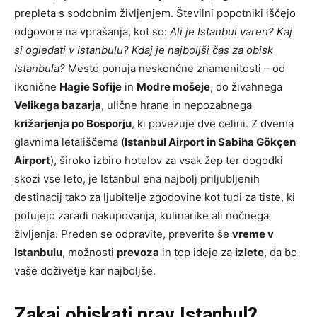
prepleta s sodobnim življenjem. Številni popotniki iščejo
odgovore na vprašanja, kot so:
Ali je Istanbul varen? Kaj
si ogledati v Istanbulu? Kdaj je najboljši čas za obisk
Istanbula?
Mesto ponuja neskončne znamenitosti – od
ikonične
Hagie Sofije
in
Modre mošeje
, do živahnega
Velikega bazarja
, ulične hrane in nepozabnega
križarjenja po Bosporju
, ki povezuje dve celini. Z dvema
glavnima letališčema (
Istanbul Airport in Sabiha Gökçen
Airport
), široko izbiro hotelov za vsak žep ter dogodki
skozi vse leto, je Istanbul ena najbolj priljubljenih
destinacij tako za ljubitelje zgodovine kot tudi za tiste, ki
potujejo zaradi nakupovanja, kulinarike ali nočnega
življenja. Preden se odpravite, preverite še
vreme v
Istanbulu
, možnosti
prevoza
in top ideje za
izlete
, da bo
vaše doživetje kar najboljše.
Zakaj obiskati prav Istanbul?