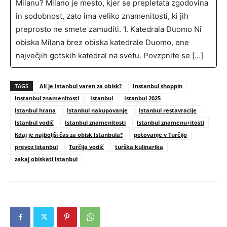
Milanu? Milano je mesto, kjer se prepletata zgodovina
in sodobnost, zato ima veliko znamenitosti, ki jih
preprosto ne smete zamuditi. 1. Katedrala Duomo Ni
obiska Milana brez obiska katedrale Duomo, ene
največjih gotskih katedral na svetu. Povzpnite se […]
TAGS
Ali je Istanbul varen za obisk?
Instanbul shoppin
Instanbul znamenitosti
Istanbul
Istanbul 2025
Istanbul hrana
Istanbul nakupovanje
Istanbul restavracije
Istanbul vodič
Istanbul znamenitosti
Istanbul znamenu+itosti
Kdaj je najboljši čas za obisk Istanbula?
potovanje v Turčijo
prevoz Istanbul
Turčija vodič
turška kulinarika
zakaj obiskati Istanbul