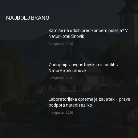
NAJBOLJ BRANO
Kam še na oddih pred koncem poletja? V
NaturHotel Snovik
5 avgusta, 2026
Zadnji hip v avgustovski mir: oddih v
NaturHotelu Snovik
5 avgusta, 2026
Laboratorijska oprema je začetek – prava
podpora naredi razliko
4 avgusta, 2026