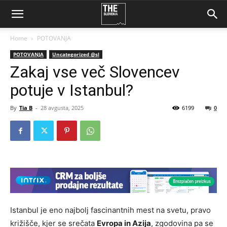
Home
POTOVANJA
POTOVANJA
Uncategorized @sl
Zakaj vse več Slovencev
potuje v Istanbul?
By
Tia B
-
28 avgusta, 2025
6199
0
Istanbul je eno najbolj fascinantnih mest na svetu, pravo
križišče, kjer se srečata
Evropa in Azija
, zgodovina pa se