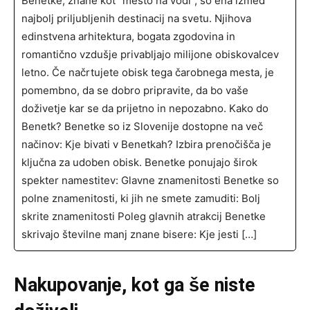
​Benetke, znane kot “mesto na vodi”, so ena izmed
najbolj priljubljenih destinacij na svetu. Njihova
edinstvena arhitektura, bogata zgodovina in
romantično vzdušje privabljajo milijone obiskovalcev
letno. Če načrtujete obisk tega čarobnega mesta, je
pomembno, da se dobro pripravite, da bo vaše
doživetje kar se da prijetno in nepozabno.​ Kako do
Benetk? Benetke so iz Slovenije dostopne na več
načinov:​ Kje bivati v Benetkah? Izbira prenočišča je
ključna za udoben obisk. Benetke ponujajo širok
spekter namestitev:​ Glavne znamenitosti Benetke so
polne znamenitosti, ki jih ne smete zamuditi:​ Bolj
skrite znamenitosti Poleg glavnih atrakcij Benetke
skrivajo številne manj znane bisere:​ Kje jesti […]
Nakupovanje, kot ga še niste