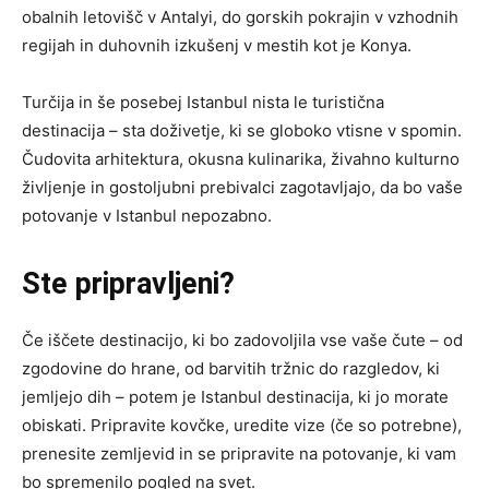
obalnih letovišč v Antalyi, do gorskih pokrajin v vzhodnih
regijah in duhovnih izkušenj v mestih kot je Konya.
Turčija in še posebej Istanbul nista le turistična
destinacija – sta doživetje, ki se globoko vtisne v spomin.
Čudovita arhitektura, okusna kulinarika, živahno kulturno
življenje in gostoljubni prebivalci zagotavljajo, da bo vaše
potovanje v Istanbul nepozabno.
Ste pripravljeni?
Če iščete destinacijo, ki bo zadovoljila vse vaše čute – od
zgodovine do hrane, od barvitih tržnic do razgledov, ki
jemljejo dih – potem je Istanbul destinacija, ki jo morate
obiskati. Pripravite kovčke, uredite vize (če so potrebne),
prenesite zemljevid in se pripravite na potovanje, ki vam
bo spremenilo pogled na svet.