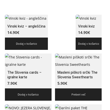
Vinski kviz – angleščina
Vinski kviz
14.90
€
14.90
€
Dodaj v košarico
Dodaj v košarico
The Slovenia cards –
Masleni piškoti srčki The
igralne karte
Slovenia Sweethearts
7.90
€
5.90
€
Dodaj v košarico
Preberi več