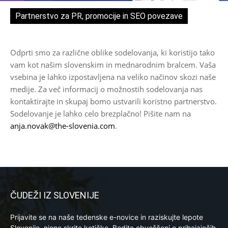
Partnerstvo za PR, promocije in SEO povezave
Odprti smo za različne oblike sodelovanja, ki koristijo tako
vam kot našim slovenskim in mednarodnim bralcem. Vaša
vsebina je lahko izpostavljena na veliko načinov skozi naše
medije. Za več informacij o možnostih sodelovanja nas
kontaktirajte in skupaj bomo ustvarili koristno partnerstvo.
Sodelovanje je lahko celo brezplačno! Pišite nam na
anja.novak@the-slovenia.com
.
ČUDEŽI IZ SLOVENIJE
Prijavite se na naše tedenske e-novice in raziskujte lepote
Slovenije, njene skrite kotičke. Bodite obveščeni o prihajajočih