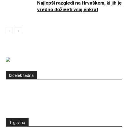
Najlepši razgledi na Hrvaškem, ki jih je
vredno doživeti vsaj enkrat
Izdelek tedna
Trgovina