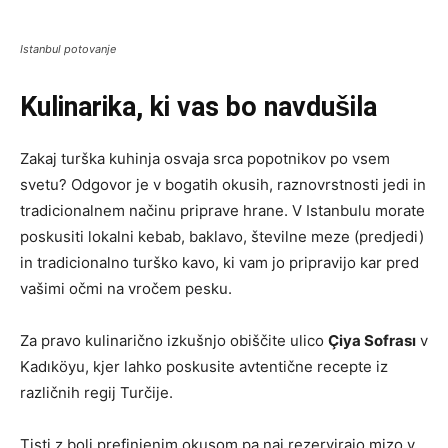
Istanbul potovanje
Kulinarika, ki vas bo navdušila
Zakaj turška kuhinja osvaja srca popotnikov po vsem
svetu? Odgovor je v bogatih okusih, raznovrstnosti jedi in
tradicionalnem načinu priprave hrane. V Istanbulu morate
poskusiti lokalni kebab, baklavo, številne meze (predjedi)
in tradicionalno turško kavo, ki vam jo pripravijo kar pred
vašimi očmi na vročem pesku.
Za pravo kulinarično izkušnjo obiščite ulico
Çiya Sofrası
v
Kadıköyu, kjer lahko poskusite avtentične recepte iz
različnih regij Turčije.
Tisti z bolj prefinjenim okusom pa naj rezervirajo mizo v