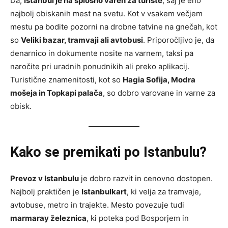
Da,
Istanbul je na splošno varen za turiste
, saj je eno
najbolj obiskanih mest na svetu. Kot v vsakem večjem
mestu pa bodite pozorni na drobne tatvine na gnečah, kot
so
Veliki bazar, tramvaji ali avtobusi
. Priporočljivo je, da
denarnico in dokumente nosite na varnem, taksi pa
naročite pri uradnih ponudnikih ali preko aplikacij.
Turistične znamenitosti, kot so
Hagia Sofija, Modra
mošeja in Topkapi palača
, so dobro varovane in varne za
obisk.
Kako se premikati po Istanbulu?
Prevoz v Istanbulu
je dobro razvit in cenovno dostopen.
Najbolj praktičen je
Istanbulkart
, ki velja za tramvaje,
avtobuse, metro in trajekte. Mesto povezuje tudi
marmaray železnica
, ki poteka pod Bosporjem in