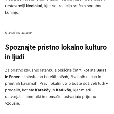
restavraciji
Neolokal
, kjer se tradicija sreča s sodobno
kuhinjo.
Istanbul restavracije
Spoznajte pristno lokalno kulturo
in ljudi
Za pristno izkušnjo Istanbula obiščite četrti kot sta
Balat
in Fener
, ki slovita po barvitih hišah, živahnih ulicah in
prijetnih kavarnah. Pravi lokalni utrip boste doživeli tudi v
predelih, kot sta
Karaköy
in
Kadıköy
, kjer mladi
ustvarjalci, umetniki in domačini ustvarjajo prijetno
vzdušje.