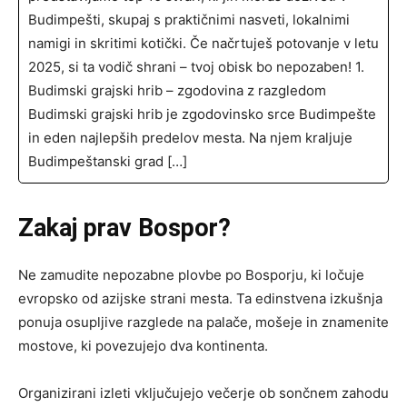
Budimpešti, skupaj s praktičnimi nasveti, lokalnimi
namigi in skritimi kotički. Če načrtuješ potovanje v letu
2025, si ta vodič shrani – tvoj obisk bo nepozaben! 1.
Budimski grajski hrib – zgodovina z razgledom
Budimski grajski hrib je zgodovinsko srce Budimpešte
in eden najlepših predelov mesta. Na njem kraljuje
Budimpeštanski grad […]
Zakaj prav Bospor?
Ne zamudite nepozabne plovbe po Bosporju, ki ločuje
evropsko od azijske strani mesta. Ta edinstvena izkušnja
ponuja osupljive razglede na palače, mošeje in znamenite
mostove, ki povezujejo dva kontinenta.
Organizirani izleti vključujejo večerje ob sončnem zahodu