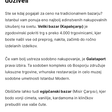
doživeli
Ste se kdaj pogajali za ceno na tradicionalnem bazarju?
Istanbul vam ponuja eno najbolj edinstvenih nakupovalnih
izkušenj na svetu.
Veliki bazar (Kapalıçarşı)
je
zgodovinski pokriti trg s preko 4.000 trgovinicami, kjer
boste našli vse od preprog, nakita, začimb do ročno
izdelanih izdelkov.
Če vam bolj ustreza sodobno nakupovanje, je
Galataport
prava izbira. Ta sodoben kompleks ob Bosporju združuje
luksuzne trgovine, vrhunske restavracije in celo muzej
sodobne umetnosti Istanbul Modern.
Obiščete lahko tudi
egipčanski bazar
(Misir Çarşısı), kjer
bodo vonji cimeta, vanilije, kardamoma in klinčkov
prebudili vse vaše čute.