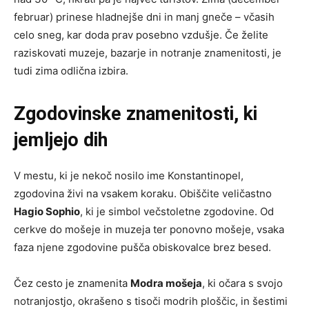
februar) prinese hladnejše dni in manj gneče – včasih
celo sneg, kar doda prav posebno vzdušje. Če želite
raziskovati muzeje, bazarje in notranje znamenitosti, je
tudi zima odlična izbira.
Zgodovinske znamenitosti, ki
jemljejo dih
V mestu, ki je nekoč nosilo ime Konstantinopel,
zgodovina živi na vsakem koraku. Obiščite veličastno
Hagio Sophio
, ki je simbol večstoletne zgodovine. Od
cerkve do mošeje in muzeja ter ponovno mošeje, vsaka
faza njene zgodovine pušča obiskovalce brez besed.
Čez cesto je znamenita
Modra mošeja
, ki očara s svojo
notranjostjo, okrašeno s tisoči modrih ploščic, in šestimi