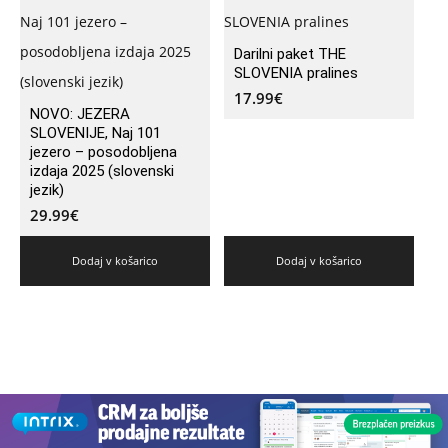
Darilni paket THE
SLOVENIA pralines
17.99
€
NOVO: JEZERA
SLOVENIJE, Naj 101
jezero – posodobljena
izdaja 2025 (slovenski
jezik)
29.99
€
Dodaj v košarico
Dodaj v košarico