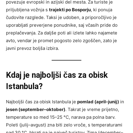
povezuje evropski in azijski del mesta. Za turiste je
priljubljena vožnja s
trajekti po Bosporju
, ki ponuja
čudovite razglede. Taksi je udoben, a priporočljivo je
uporabljati preverjene ponudnike, saj včasih pride do
preplačevanja. Za daljše poti ali izlete lahko najamete
avto, vendar je promet pogosto zelo zgoščen, zato je
javni prevoz boljša izbira.
Kdaj je najboljši čas za obisk
Istanbula?
Najboljši čas za obisk Istanbula je
pomlad (april–junij)
in
jesen (september–oktober)
. Takrat je vreme prijetno,
temperature so med 15–25 °C, narava pa polna barv.
Poleti (julij–avgust) zna biti zelo vroče, s temperaturami
nad 30 °C, hkrati pa je največ turistov. Zima (december–