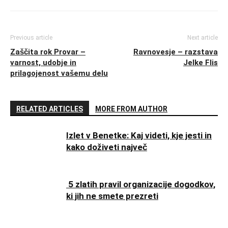
Previous article
Next article
Zaščita rok Provar –
Ravnovesje – razstava
varnost, udobje in
Jelke Flis
prilagojenost vašemu delu
RELATED ARTICLES
MORE FROM AUTHOR
Izlet v Benetke: Kaj videti, kje jesti in
kako doživeti največ
5 zlatih pravil organizacije dogodkov,
ki jih ne smete prezreti