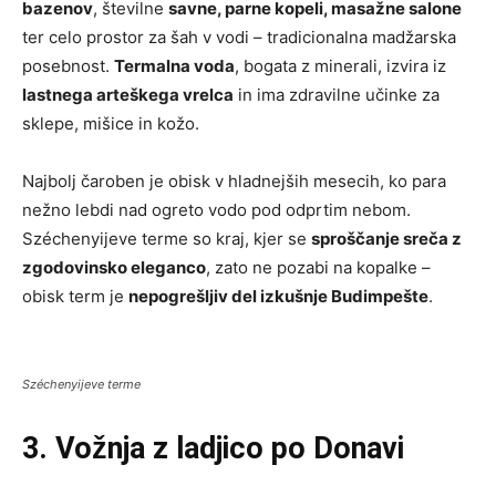
bazenov
, številne
savne, parne kopeli, masažne salone
ter celo prostor za šah v vodi – tradicionalna madžarska
posebnost.
Termalna voda
, bogata z minerali, izvira iz
lastnega arteškega vrelca
in ima zdravilne učinke za
sklepe, mišice in kožo.
Najbolj čaroben je obisk v hladnejših mesecih, ko para
nežno lebdi nad ogreto vodo pod odprtim nebom.
Széchenyijeve terme so kraj, kjer se
sproščanje sreča z
zgodovinsko eleganco
, zato ne pozabi na kopalke –
obisk term je
nepogrešljiv del izkušnje Budimpešte
.
Széchenyijeve terme
3. Vožnja z ladjico po Donavi