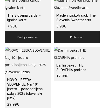
The Slovenia cards –
Masleni piškoti srčki The
igralne karte
Slovenia Sweethearts
7.90
€
5.90
€
Dodaj v košarico
Preberi več
Darilni paket THE
SLOVENIA pralines
17.99
€
NOVO: JEZERA
SLOVENIJE, Naj 101
jezero – posodobljena
izdaja 2025 (slovenski
jezik)
29.99
€