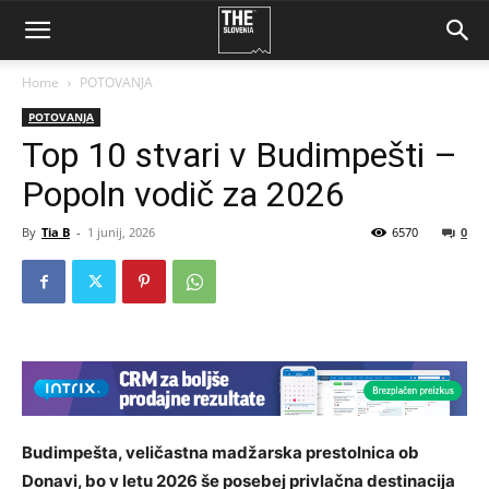
Home
POTOVANJA
POTOVANJA
Top 10 stvari v Budimpešti –
Popoln vodič za 2026
By
Tia B
-
1 junij, 2026
6570
0
Budimpešta, veličastna madžarska prestolnica ob
Donavi, bo v letu 2026 še posebej privlačna destinacija