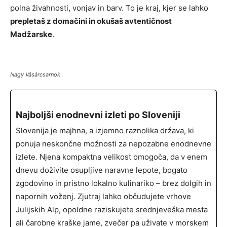
polna živahnosti, vonjav in barv. To je kraj, kjer se lahko
prepletaš z domačini in okušaš avtentičnost
Madžarske
.
Nagy Vásárcsarnok
Najboljši enodnevni izleti po Sloveniji
Slovenija je majhna, a izjemno raznolika država, ki
ponuja neskončne možnosti za nepozabne enodnevne
izlete. Njena kompaktna velikost omogoča, da v enem
dnevu doživite osupljive naravne lepote, bogato
zgodovino in pristno lokalno kulinariko – brez dolgih in
napornih voženj. Zjutraj lahko občudujete vrhove
Julijskih Alp, opoldne raziskujete srednjeveška mesta
ali čarobne kraške jame, zvečer pa uživate v morskem