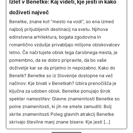
Izlet v Benetke: Kaj videti, kje jesti in kako
doživeti največ
​Benetke, znane kot “mesto na vodi”, so ena izmed
najbolj priljubljenih destinacij na svetu. Njihova
edinstvena arhitektura, bogata zgodovina in
romantično vzdušje privabljajo milijone obiskovalcev
letno. Če načrtujete obisk tega čarobnega mesta, je
pomembno, da se dobro pripravite, da bo vaše
doživetje kar se da prijetno in nepozabno.​ Kako do
Benetk? Benetke so iz Slovenije dostopne na več
načinov:​ Kje bivati v Benetkah? Izbira prenočišča je
ključna za udoben obisk. Benetke ponujajo širok
spekter namestitev:​ Glavne znamenitosti Benetke so
polne znamenitosti, ki jih ne smete zamuditi:​ Bolj
skrite znamenitosti Poleg glavnih atrakcij Benetke
skrivajo številne manj znane bisere:​ Kje jesti […]