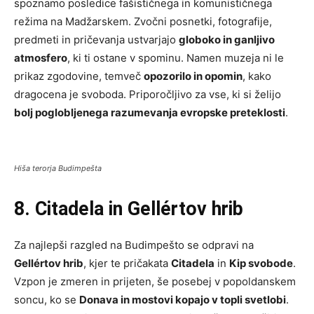
spoznamo posledice fašističnega in komunističnega
režima na Madžarskem. Zvočni posnetki, fotografije,
predmeti in pričevanja ustvarjajo
globoko in ganljivo
atmosfero
, ki ti ostane v spominu. Namen muzeja ni le
prikaz zgodovine, temveč
opozorilo in opomin
, kako
dragocena je svoboda. Priporočljivo za vse, ki si želijo
bolj poglobljenega razumevanja evropske preteklosti
.
Hiša terorja Budimpešta
8. Citadela in Gellértov hrib
Za najlepši razgled na Budimpešto se odpravi na
Gellértov hrib
, kjer te pričakata
Citadela
in
Kip svobode
.
Vzpon je zmeren in prijeten, še posebej v popoldanskem
soncu, ko se
Donava in mostovi kopajo v topli svetlobi
.