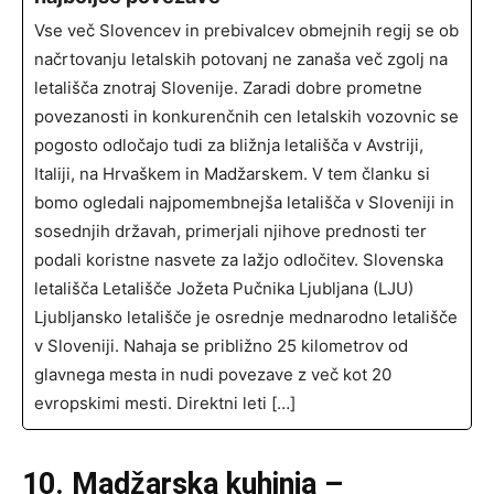
Vse več Slovencev in prebivalcev obmejnih regij se ob
načrtovanju letalskih potovanj ne zanaša več zgolj na
letališča znotraj Slovenije. Zaradi dobre prometne
povezanosti in konkurenčnih cen letalskih vozovnic se
pogosto odločajo tudi za bližnja letališča v Avstriji,
Italiji, na Hrvaškem in Madžarskem. V tem članku si
bomo ogledali najpomembnejša letališča v Sloveniji in
sosednjih državah, primerjali njihove prednosti ter
podali koristne nasvete za lažjo odločitev. Slovenska
letališča Letališče Jožeta Pučnika Ljubljana (LJU)
Ljubljansko letališče je osrednje mednarodno letališče
v Sloveniji. Nahaja se približno 25 kilometrov od
glavnega mesta in nudi povezave z več kot 20
evropskimi mesti. Direktni leti […]
10. Madžarska kuhinja –