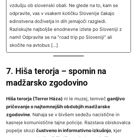
vzdušju ob slovenski obali. Ne glede na to, kam se
odpravite, vas v vsakem kotičku Slovenije čakajo
edinstvena doživetja in dih jemajoči razgledi.
Raziskujte najboljše enodnevne izlete po Sloveniji z
nami! Odpravite se na ”road trip po Sloveniji” ali
skočite na avtobus […]
7. Hiša terorja – spomin na
madžarsko zgodovino
Hiša terorja (Terror Háza)
ni le muzej, temveč
ganljivo
pričevanje o najtemnejših obdobjih madžarske
zgodovine
. Nahaja se v bivšem sedežu nacistične in
kasneje komunistične tajne policije. Razstava obiskovalca
popelje skozi
čustveno in informativno izkušnjo
, kjer