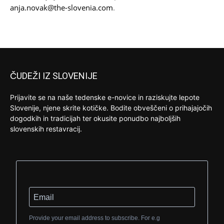
anja.novak@the-slovenia.com
.
ČUDEŽI IZ SLOVENIJE
Prijavite se na naše tedenske e-novice in raziskujte lepote
Slovenije, njene skrite kotičke. Bodite obveščeni o prihajajočih
dogodkih in tradicijah ter okusite ponudbo najboljših
slovenskih restavracij.
Provide your email address to subscribe. For e.g