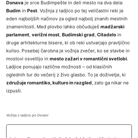
Donava
je srce Budimpešte in deli mesto na dva dela:
Budim
in
Pest
. Vožnja z ladjico po tej veličastni reki je
eden najboljših načinov za ogled najbolj znanih mestnih
znamenitosti. Med plovbo lahko občuduješ
madžarski
parlament
,
verižni most
,
Budimski grad
,
Citadelo
in
druge arhitekturne bisere, ki ob reki ustvarjajo pravljično
kuliso. Posebej čarobna je vožnja zvečer, ko se stavbe in
mostovi osvetlijo in
mesto zažari v romantični svetlobi
.
Ladjice ponujajo različne možnosti – od klasičnih
oglednih tur do večerij z živo glasbo. To je doživetje, ki
združuje romantiko, kulturo in razgled
, zato ga nikar ne
izpusti.
Vožnja z ladjico po Donavi