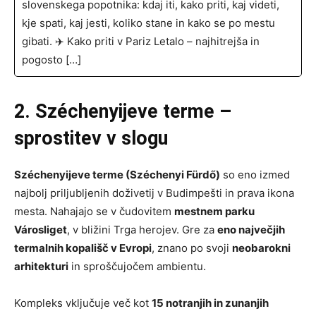
slovenskega popotnika: kdaj iti, kako priti, kaj videti,
kje spati, kaj jesti, koliko stane in kako se po mestu
gibati. ✈️ Kako priti v Pariz Letalo – najhitrejša in
pogosto […]
2. Széchenyijeve terme –
sprostitev v slogu
Széchenyijeve terme (Széchenyi Fürdő)
so eno izmed
najbolj priljubljenih doživetij v Budimpešti in prava ikona
mesta. Nahajajo se v čudovitem
mestnem parku
Városliget
, v bližini Trga herojev. Gre za
eno največjih
termalnih kopališč v Evropi
, znano po svoji
neobarokni
arhitekturi
in sproščujočem ambientu.
Kompleks vključuje več kot
15 notranjih in zunanjih