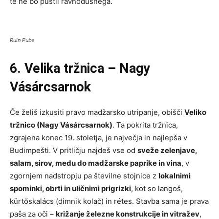
te ne bo pustil ravnodušnega.
Ruin Pubs
6. Velika tržnica – Nagy
Vásárcsarnok
Če želiš izkusiti pravo madžarsko utripanje, obišči
Veliko
tržnico (Nagy Vásárcsarnok)
. Ta pokrita tržnica,
zgrajena konec 19. stoletja, je največja in najlepša v
Budimpešti. V pritličju najdeš vse od
sveže zelenjave,
salam, sirov, medu do madžarske paprike in vina
, v
zgornjem nadstropju pa številne stojnice z
lokalnimi
spominki, obrti in uličnimi prigrizki
, kot so langoš,
kürtőskalács (dimnik kolač) in rétes. Stavba sama je prava
paša za oči –
križanje železne konstrukcije in vitražev
,