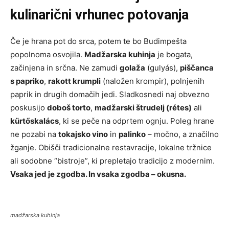
kulinarični vrhunec potovanja
Če je hrana pot do srca, potem te bo Budimpešta
popolnoma osvojila.
Madžarska kuhinja
je bogata,
začinjena in srčna. Ne zamudi
golaža
(gulyás),
piščanca
s papriko
,
rakott krumpli
(naložen krompir), polnjenih
paprik in drugih domačih jedi. Sladkosnedi naj obvezno
poskusijo
doboš torto
,
madžarski štrudelj (rétes)
ali
kürtőskalács
, ki se peče na odprtem ognju. Poleg hrane
ne pozabi na
tokajsko vino
in
palinko
– močno, a značilno
žganje. Obišči tradicionalne restavracije, lokalne tržnice
ali sodobne “bistroje”, ki prepletajo tradicijo z modernim.
Vsaka jed je zgodba. In vsaka zgodba – okusna.
madžarska kuhinja