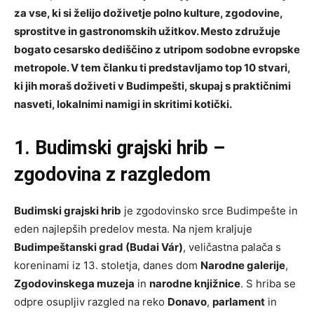
za vse, ki si želijo doživetje polno kulture, zgodovine,
sprostitve in gastronomskih užitkov. Mesto združuje
bogato cesarsko dediščino z utripom sodobne evropske
metropole. V tem članku ti predstavljamo top 10 stvari,
ki jih moraš doživeti v Budimpešti, skupaj s praktičnimi
nasveti, lokalnimi namigi in skritimi kotički.
1. Budimski grajski hrib –
zgodovina z razgledom
Budimski grajski hrib
je zgodovinsko srce Budimpešte in
eden najlepših predelov mesta. Na njem kraljuje
Budimpeštanski grad (Budai Vár)
, veličastna palača s
koreninami iz 13. stoletja, danes dom
Narodne galerije
,
Zgodovinskega muzeja
in
narodne knjižnice
. S hriba se
odpre osupljiv razgled na reko
Donavo
,
parlament
in