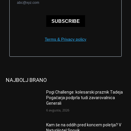
abc@xyz.com
SUBSCRIBE
Terms & Privacy policy
NAJBOLJ BRANO
Pogi Challenge: kolesarski praznik Tadeja
Pogačarja podprla tudi zavarovalnica
Generali
6 avgusta, 2026
Kam še na oddih pred koncem poletja? V
NaturHotel Snovik