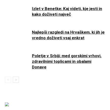
Izlet v Benetke: Kaj videti, kje jesti in
kako doživeti največ
Najlepši razgledi na Hrvaškem, ki jih je
vredno doživeti vsaj enkrat
Poletje v Srbiji: med gorskimi vrhovi,
zdravilnimi toplicami in obalami
Donave