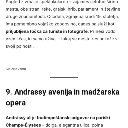
Pogled z vrha je spektakularen – zajameš celotno širino
mesta, obe strani reke, grajski hrib, parlament in številne
druge znamenitosti. Citadela, zgrajena sredi 19. stoletja,
ima pomembno vojaško zgodovino, danes pa služi kot
priljubljena točka za turiste in fotografe
. Prinesi vodo,
vzemi čas, in samo uživaj – tukaj se mesto res pokaže v
svoji polnosti.
Gellértov hrib
9. Andrassy avenija in madžarska
opera
Andrássy út
je
budimpeštanski odgovor na pariški
Champs-Élysées
– dolga, elegantna ulica, polna