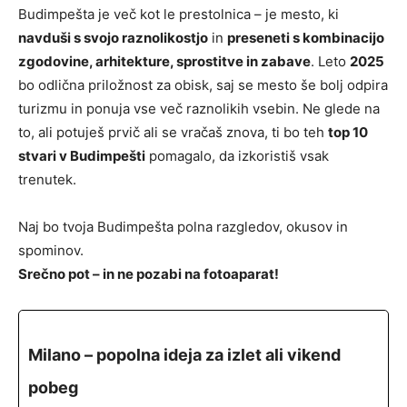
Budimpešta je več kot le prestolnica – je mesto, ki
navduši s svojo raznolikostjo
in
preseneti s kombinacijo
zgodovine, arhitekture, sprostitve in zabave
. Leto
2025
bo odlična priložnost za obisk, saj se mesto še bolj odpira
turizmu in ponuja vse več raznolikih vsebin. Ne glede na
to, ali potuješ prvič ali se vračaš znova, ti bo teh
top 10
stvari v Budimpešti
pomagalo, da izkoristiš vsak
trenutek.
Naj bo tvoja Budimpešta polna razgledov, okusov in
spominov.
Srečno pot – in ne pozabi na fotoaparat!
Milano – popolna ideja za izlet ali vikend
pobeg