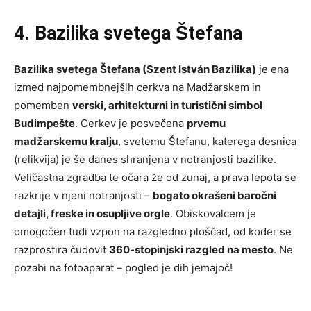
4. Bazilika svetega Štefana
Bazilika svetega Štefana (Szent István Bazilika)
je ena
izmed najpomembnejših cerkva na Madžarskem in
pomemben
verski, arhitekturni in turistični simbol
Budimpešte
. Cerkev je posvečena
prvemu
madžarskemu kralju
, svetemu Štefanu, katerega desnica
(relikvija) je še danes shranjena v notranjosti bazilike.
Veličastna zgradba te očara že od zunaj, a prava lepota se
razkrije v njeni notranjosti –
bogato okrašeni baročni
detajli, freske in osupljive orgle
. Obiskovalcem je
omogočen tudi vzpon na razgledno ploščad, od koder se
razprostira čudovit
360-stopinjski razgled na mesto
. Ne
pozabi na fotoaparat – pogled je dih jemajoč!