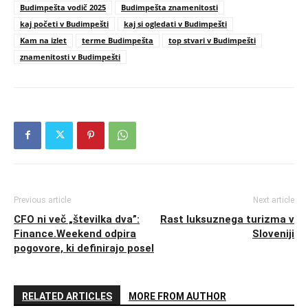
Budimpešta vodič 2025
Budimpešta znamenitosti
kaj početi v Budimpešti
kaj si ogledati v Budimpešti
Kam na izlet
terme Budimpešta
top stvari v Budimpešti
znamenitosti v Budimpešti
Previous article
Next article
CFO ni več „številka dva”:
Rast luksuznega turizma v
Finance.Weekend odpira
Sloveniji
pogovore, ki definirajo posel
RELATED ARTICLES
MORE FROM AUTHOR