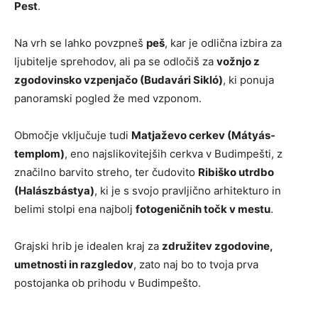
Pest
.
Na vrh se lahko povzpneš
peš
, kar je odlična izbira za
ljubitelje sprehodov, ali pa se odločiš za
vožnjo z
zgodovinsko vzpenjačo (Budavári Sikló)
, ki ponuja
panoramski pogled že med vzponom.
Območje vključuje tudi
Matjaževo cerkev (Mátyás-
templom)
, eno najslikovitejših cerkva v Budimpešti, z
značilno barvito streho, ter čudovito
Ribiško utrdbo
(Halászbástya)
, ki je s svojo pravljično arhitekturo in
belimi stolpi ena najbolj
fotogeničnih točk v mestu
.
Grajski hrib je idealen kraj za
združitev zgodovine,
umetnosti in razgledov
, zato naj bo to tvoja prva
postojanka ob prihodu v Budimpešto.