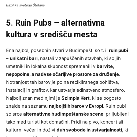
Bazilika svetega Štefana
5. Ruin Pubs – alternativna
kultura v središču mesta
Ena najbolj posebnih stvari v Budimpešti so t. i.
ruin pubi
–
unikatni bari
, nastali v zapuščenih stavbah, ki so jih
umetniki in lokalna skupnost spremenili v
barvite,
nepopolne, a nadvse očarljive prostore za druženje
.
Notranjost teh barov je polna recikliranega pohištva,
instalacij in grafitov, kar ustvarja edinstveno atmosfero.
Najbolj znan med njimi je
Szimpla Kert
, ki se pogosto
znajde na seznamu
najboljših barov v Evropi
. Ruin pubi
so srce
alternativne budimpeštanske scene
, priljubljeni
tako med turisti kot domačini. Pridi na pivo, koncert ali
kulturni večer in doživi
duh svobode in ustvarjalnosti
, ki