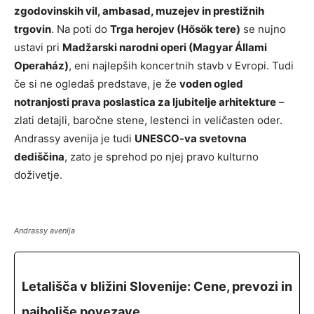
zgodovinskih vil, ambasad, muzejev in prestižnih
trgovin
. Na poti do
Trga herojev (Hősök tere)
se nujno
ustavi pri
Madžarski narodni operi (Magyar Állami
Operaház)
, eni najlepših koncertnih stavb v Evropi. Tudi
če si ne ogledaš predstave, je že
voden ogled
notranjosti prava poslastica za ljubitelje arhitekture
–
zlati detajli, baročne stene, lestenci in veličasten oder.
Andrassy avenija je tudi
UNESCO-va svetovna
dediščina
, zato je sprehod po njej pravo kulturno
doživetje.
Andrassy avenija
Letališča v bližini Slovenije: Cene, prevozi in
najboljše povezave