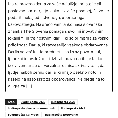
Izbira pravega darila za vaše najbližje, prijatelje ali
poslovne partnerje je lahko izziv, še posebej, če želite
podariti nekaj edinstvenega, uporabnega in
kakovostnega. Na srečo vam lahko naša slovenska
znamka The Slovenia pomaga s svojimi inovativnimi,
lokalnimi in trajnostnimi darili, ki so primerna za vsako
priložnost. Darila, ki razveselijo vsakega obdarovanca
Darila so več kot le predmet – so izraz pozornosti,
ljubezni in hvaležnosti. Izbrati pravo darilo je lahko
izziv, vendar se univerzalna resnica skriva v tem, da
ljudje najbolj cenijo darila, ki imajo osebno noto in
kažejo na našo skrb za obdarovanca. Ne glede na to,
ali gre za […]
TAGS
Budimpešta 2025
Budimpešta 2026
Budimpešta glavne znamenitosti
Budimpešta izlet
Budimpešta kaj videti
Budimpešta potovanje