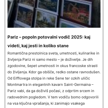
Pariz – popoln potovalni vodič 2025: kaj
videti, kaj jesti in koliko stane
Romantična prestolnica sveta, umetnosti, kulinarike in
življenja Pariz ni samo mesto – je doživetje. Je dih
zgodovine, šepet umetnosti in okus francoske strasti
do življenja. Kdor ga obišče, redko ostane ravnodušen.
Od Eifflovega stolpa in reke Sene ter ozkih uličic
Montmartra in elegantnih kavarn Saint-Germaina –
Pariz vabi, da ga doživiš počasi, z odprtim srcem in
radovednim pogledom. V tem vodiču bomo odgovorili
na vsa ključna vprašanja, ki zanimajo vsakega