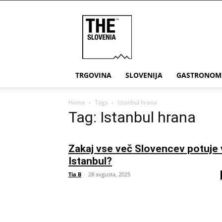
THE
Slovenia
TRGOVINA
SLOVENIJA
GASTRONOM
Home
Tags
Istanbul hrana
Tag: Istanbul hrana
Zakaj vse več Slovencev potuje 
Istanbul?
Tia B
-
28 avgusta, 2025