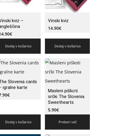
Vinski kviz –
Vinski kviz
angleščina
14.90
€
14.90
€
Dodaj v košarico
Dodaj v košarico
The Slovenia cards
– igralne karte
Masleni piškoti
7.90
€
srčki The Slovenia
Sweethearts
5.90
€
Dodaj v košarico
Preberi več