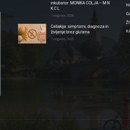
inkubator: MONIKA COLJA – M N
N
K C L
G
7 avgusta, 2026
ŽI
Celiakija: simptomi, diagnoza in
K
življenje brez glutena
7 avgusta, 2026