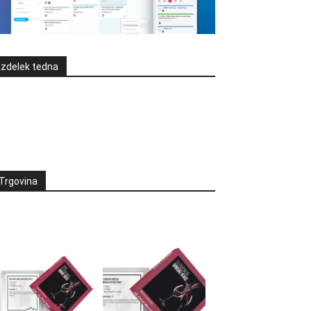
Izdelek tedna
Trgovina