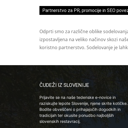
Partnerstvo za PR, promocije in SEO pove
Odprti smo za različne oblike sodelovanj
izpostavljena na veliko načinov skozi naš
koristno partnerstvo. Sodelovanje je lah
ČUDEŽI IZ SLOVENIJE
Prijavite se na naše tedenske e-novice in
raziskujte lepote Slovenije, njene skrite kotičke.
Bodite obveščeni o prihajajočih dogodkih in
tradicijah ter okusite ponudbo najboljših
slovenskih restavracij.