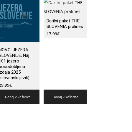
Darilni paket THE
SLOVENIA pralines
17.99
€
NOVO: JEZERA
SLOVENIJE, Naj
101 jezero –
posodobljena
izdaja 2025
(slovenski jezik)
29.99
€
Dodaj v košarico
Dodaj v košarico