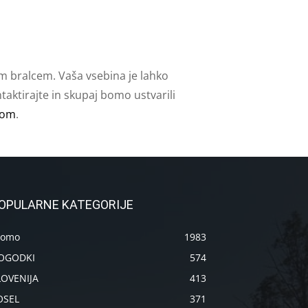
m bralcem. Vaša vsebina je lahko
aktirajte in skupaj bomo ustvarili
com
.
OPULARNE KATEGORIJE
romo
1983
OGODKI
574
LOVENIJA
413
OSEL
371