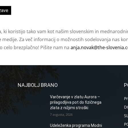
zave
a, ki koristijo tako vam kot našim slovenskim in mednarodni
e medije. Za več informacij o možnostih sodelovanja nas kont
ko celo brezplačno! Pišite nam na
anja.novak@the-slovenia.
NAJBOLJ BRANO
P
Varčevanje v zlatu Aurora –
P
prilagodljiva pot do fizičnega
D
zlata z nižjimi stroški
7 avgusta, 2026
S
P
Udeleženka programa Modni