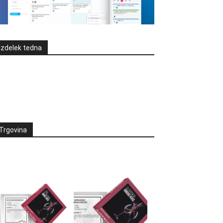
Izdelek tedna
Trgovina