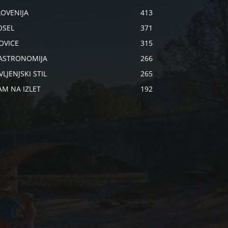
LOVENIJA
413
OSEL
371
OVICE
315
ASTRONOMIJA
266
VLJENJSKI STIL
265
AM NA IZLET
192