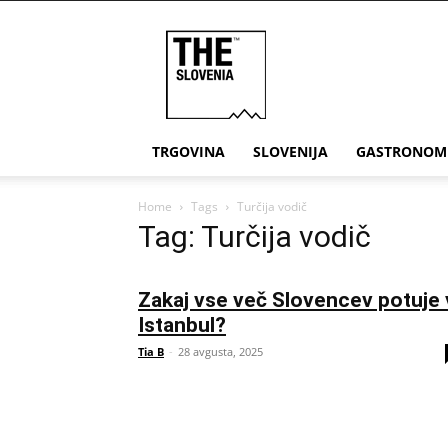
THE
Slovenia
TRGOVINA
SLOVENIJA
GASTRONOM
Home
Tags
Turčija vodič
Tag: Turčija vodič
Zakaj vse več Slovencev potuje 
Istanbul?
Tia B
-
28 avgusta, 2025