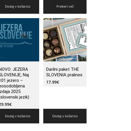
Dodaj v košarico
Preberi več
NOVO: JEZERA
Darilni paket THE
SLOVENIJE, Naj
SLOVENIA pralines
101 jezero –
17.99
€
posodobljena
izdaja 2025
(slovenski jezik)
29.99
€
Dodaj v košarico
Dodaj v košarico