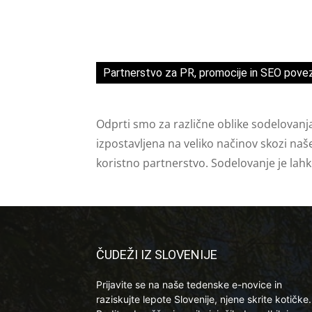
Partnerstvo za PR, promocije in SEO pove
Odprti smo za različne oblike sodelovanj
izpostavljena na veliko načinov skozi naš
koristno partnerstvo. Sodelovanje je lah
ČUDEŽI IZ SLOVENIJE
Prijavite se na naše tedenske e-novice in
raziskujte lepote Slovenije, njene skrite kotičke.