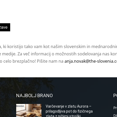
zave
a, ki koristijo tako vam kot našim slovenskim in mednarodni
e medije. Za več informacij o možnostih sodelovanja nas kont
ko celo brezplačno! Pišite nam na
anja.novak@the-slovenia.
NAJBOLJ BRANO
P
Varčevanje v zlatu Aurora –
P
prilagodljiva pot do fizičnega
D
zlata z nižjimi stroški