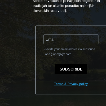
Bodite obveščeni o prihajajočih dogodkih in
tradicijah ter okusite ponudbo najboljših
slovenskih restavracij.
Provide your email address to subscribe.
For e.g
abc@xyz.com
SUBSCRIBE
Terms & Privacy policy