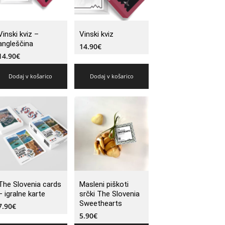
Vinski kviz –
Vinski kviz
angleščina
14.90
€
14.90
€
Dodaj v košarico
Dodaj v košarico
The Slovenia cards
Masleni piškoti
– igralne karte
srčki The Slovenia
Sweethearts
7.90
€
5.90
€