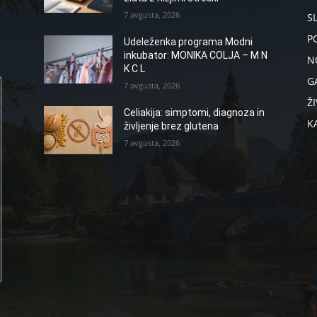
7 avgusta, 2026
S
P
Udeleženka programa Modni
inkubator: MONIKA COLJA – M N
N
K C L
G
7 avgusta, 2026
ŽI
Celiakija: simptomi, diagnoza in
K
življenje brez glutena
7 avgusta, 2026