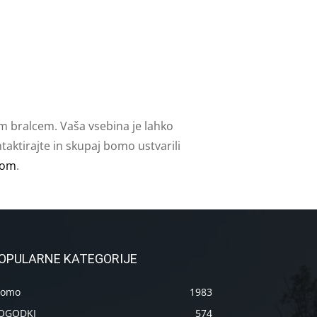
m bralcem. Vaša vsebina je lahko
aktirajte in skupaj bomo ustvarili
com
.
OPULARNE KATEGORIJE
romo
1983
OGODKI
574