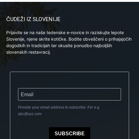
ČUDEŽI IZ SLOVENIJE
Prijavite se na naše tedenske e-novice in raziskujte lepote
Slovenije, njene skrite kotičke. Bodite obveščeni o prihajajočih
dogodkih in tradicijah ter okusite ponudbo najboljših
slovenskih restavracij.
Provide your email address to subscribe. For e.g
abc@xyz.com
SUBSCRIBE