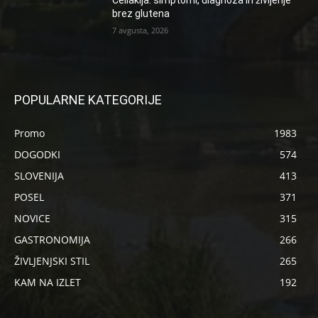
Celiakija: simptomi, diagnoza in življenje
brez glutena
7 avgusta, 2026
POPULARNE KATEGORIJE
Promo
1983
DOGODKI
574
SLOVENIJA
413
POSEL
371
NOVICE
315
GASTRONOMIJA
266
ŽIVLJENJSKI STIL
265
KAM NA IZLET
192