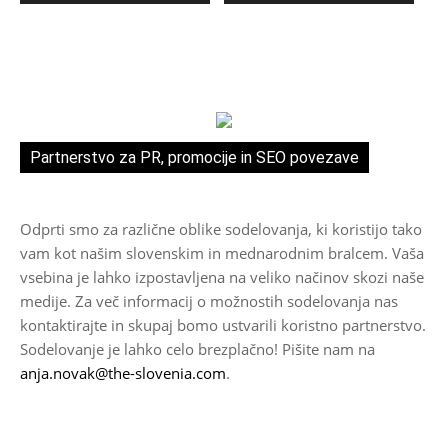
Partnerstvo za PR, promocije in SEO povezave
Odprti smo za različne oblike sodelovanja, ki koristijo tako
vam kot našim slovenskim in mednarodnim bralcem. Vaša
vsebina je lahko izpostavljena na veliko načinov skozi naše
medije. Za več informacij o možnostih sodelovanja nas
kontaktirajte in skupaj bomo ustvarili koristno partnerstvo.
Sodelovanje je lahko celo brezplačno! Pišite nam na
anja.novak@the-slovenia.com
.