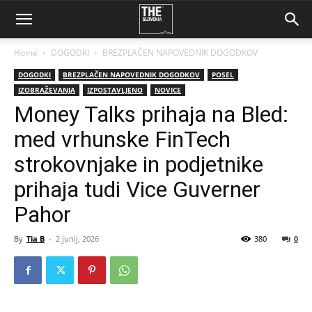
Home
DOGODKI
BREZPLAČEN NAPOVEDNIK DOGODKOV
DOGODKI
BREZPLAČEN NAPOVEDNIK DOGODKOV
POSEL
IZOBRAŽEVANJA
IZPOSTAVLJENO
NOVICE
Money Talks prihaja na Bled:
med vrhunske FinTech
strokovnjake in podjetnike
prihaja tudi Vice Guverner
Pahor
By
Tia B
-
2 junij, 2026
380
0