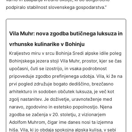
podpiralo stabilnost slovenskega gospodarstva.”
Vila Muhr: nova zgodba butičnega luksuza in
vrhunske kulinarike v Bohinju
Kraljestvo miru v srcu Bohinja Sredi alpske idile poleg
Bohinjskega jezera stoji Vila Muhr, prostor, kjer se čas
upočasni, čuti se izostrijo, in vsaka podrobnost
pripoveduje zgodbo prefinjenega udobja. Vila, ki že na
prvi pogled združuje bogato dediščino, brezčasno
arhitekturo in sodoben občutek luksuza, je več kot
zgolj nastanitev. Je doživetje, uravnoteženje med
naravo, zgodovino in estetsko popolnostjo. Njena
zgodba se začenja v 20. stoletju, z vizionarjem
Adolfom Muhrom, čigar ime danes nosi ta izjemna
hiša. Vila, ki jo obdaja spokojna alpska kulisa, v sebi