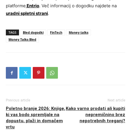
platforme
Entrio
. Več informacij o dogodku najdete na
uradni spletni strani
.
TAGS
Bled dogodki
FinTech
Money talks
Money Talks Bled
Previous article
Next article
Poletno branje 2026: Knjige,
Kako varno prodati ali kupiti
ki vas bodo spremljale na
nepremičnino brez
dopustu, plaži in domačem
nepotrebnih tveganj?
vrtu