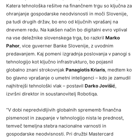
Katera tehnološka rešitve na finančnem trgu so ključna za
ohranjanje gospodarske neodvisnosti in moči Slovenije,
pa tudi drugih držav, bo eno od ključnih vprašanj na
dnevnem redu. Na kakšen način bo digitalni evro vplival
na vse deležnike slovenskega trga, bo razkril
Marko
Pahor
, vice guverner Banke Slovenije, z uvodnim
predavanjem. Kaj pomeni izgradnja poslovanja v panogi s
tehnologijo kot ključno infrastrukturo, bo pojasnil
globalno znani strokovnjak
Panagiotis Kriaris
, medtem ko
bo glavno vprašanje o umetni inteligenci – kdo je zamudil
najhitrejši tehnološki vlak – postavil
Darko Jovišić
,
izvršni direktor in soustanovitelj Robotiqa.
“V dobi nepredvidljivih globalnih sprememb finančna
pismenost in zaupanje v tehnologijo nista le prednost,
temveč temeljna stebra nacionalne varnosti in
gospodarske neodvisnosti. Pri družbi Mastercard