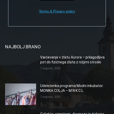
Terms & Privacy policy
NAJBOLJ BRANO
Varčevanje v zlatu Aurora – prilagodljiva
pot do fizičnega zlata z nižjimi stroški
7 avgusta, 2026
Udeleženka programa Modni inkubator:
MONIKA COLJA – M N K C L
7 avgusta, 2026