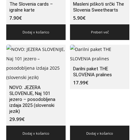
The Slovenia cards –
Masleni piškoti srčki The
igralne karte
Slovenia Sweethearts
7.90
€
5.90
€
Dodaj v košarico
Preberi več
Darilni paket THE
SLOVENIA pralines
17.99
€
NOVO: JEZERA
SLOVENIJE, Naj 101
jezero – posodobljena
izdaja 2025 (slovenski
jezik)
29.99
€
Dodaj v košarico
Dodaj v košarico