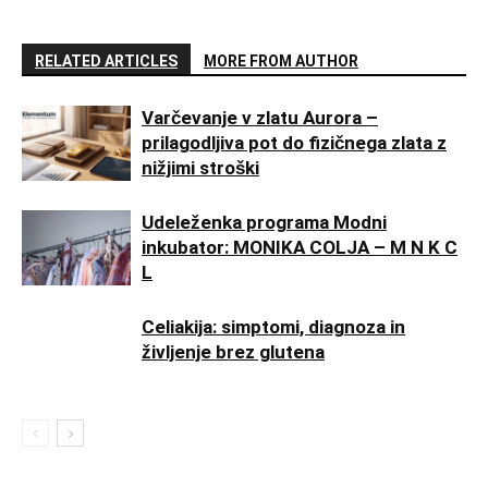
RELATED ARTICLES
MORE FROM AUTHOR
Varčevanje v zlatu Aurora –
prilagodljiva pot do fizičnega zlata z
nižjimi stroški
Udeleženka programa Modni
inkubator: MONIKA COLJA – M N K C
L
Celiakija: simptomi, diagnoza in
življenje brez glutena