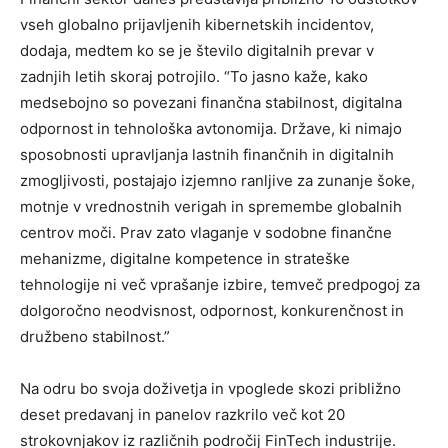
vseh globalno prijavljenih kibernetskih incidentov,
dodaja, medtem ko se je število digitalnih prevar v
zadnjih letih skoraj potrojilo. “To jasno kaže, kako
medsebojno so povezani finančna stabilnost, digitalna
odpornost in tehnološka avtonomija. Države, ki nimajo
sposobnosti upravljanja lastnih finančnih in digitalnih
zmogljivosti, postajajo izjemno ranljive za zunanje šoke,
motnje v vrednostnih verigah in spremembe globalnih
centrov moči. Prav zato vlaganje v sodobne finančne
mehanizme, digitalne kompetence in strateške
tehnologije ni več vprašanje izbire, temveč predpogoj za
dolgoročno neodvisnost, odpornost, konkurenčnost in
družbeno stabilnost.”
Na odru bo svoja doživetja in vpoglede skozi približno
deset predavanj in panelov razkrilo več kot 20
strokovnjakov iz različnih področij FinTech industrije.