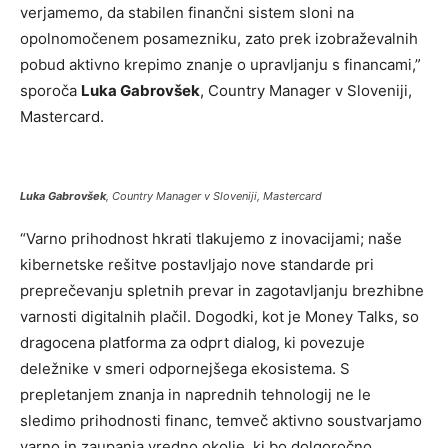
verjamemo, da stabilen finančni sistem sloni na
opolnomočenem posamezniku, zato prek izobraževalnih
pobud aktivno krepimo znanje o upravljanju s financami,”
sporoča
Luka Gabrovšek
, Country Manager v Sloveniji,
Mastercard.
Luka Gabrovšek
, Country Manager v Sloveniji, Mastercard
“Varno prihodnost hkrati tlakujemo z inovacijami; naše
kibernetske rešitve postavljajo nove standarde pri
preprečevanju spletnih prevar in zagotavljanju brezhibne
varnosti digitalnih plačil. Dogodki, kot je Money Talks, so
dragocena platforma za odprt dialog, ki povezuje
deležnike v smeri odpornejšega ekosistema. S
prepletanjem znanja in naprednih tehnologij ne le
sledimo prihodnosti financ, temveč aktivno soustvarjamo
varno in zaupanja vredno okolje, ki bo dolgoročno