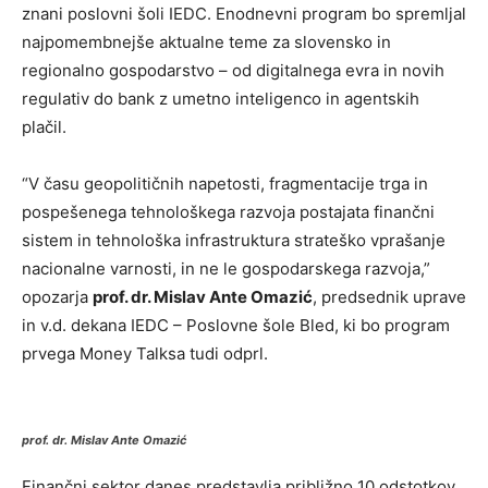
znani poslovni šoli IEDC. Enodnevni program bo spremljal
najpomembnejše aktualne teme za slovensko in
regionalno gospodarstvo – od digitalnega evra in novih
regulativ do bank z umetno inteligenco in agentskih
plačil.
“V času geopolitičnih napetosti, fragmentacije trga in
pospešenega tehnološkega razvoja postajata finančni
sistem in tehnološka infrastruktura strateško vprašanje
nacionalne varnosti, in ne le gospodarskega razvoja,”
opozarja
prof. dr. Mislav Ante Omazić
, predsednik uprave
in v.d. dekana IEDC – Poslovne šole Bled, ki bo program
prvega Money Talksa tudi odprl.
prof. dr. Mislav Ante Omazić
Finančni sektor danes predstavlja približno 10 odstotkov