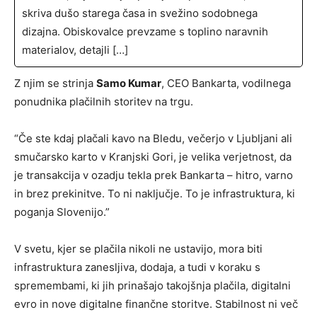
skriva dušo starega časa in svežino sodobnega
dizajna. Obiskovalce prevzame s toplino naravnih
materialov, detajli […]
Z njim se strinja
Samo Kumar
, CEO Bankarta, vodilnega
ponudnika plačilnih storitev na trgu.
“Če ste kdaj plačali kavo na Bledu, večerjo v Ljubljani ali
smučarsko karto v Kranjski Gori, je velika verjetnost, da
je transakcija v ozadju tekla prek Bankarta – hitro, varno
in brez prekinitve. To ni naključje. To je infrastruktura, ki
poganja Slovenijo.”
V svetu, kjer se plačila nikoli ne ustavijo, mora biti
infrastruktura zanesljiva, dodaja, a tudi v koraku s
spremembami, ki jih prinašajo takojšnja plačila, digitalni
evro in nove digitalne finančne storitve. Stabilnost ni več