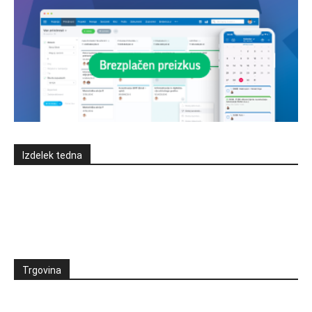
Izdelek tedna
Trgovina