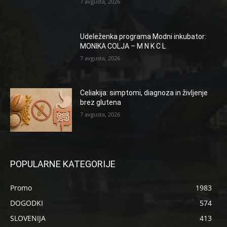
7 avgusta, 2026
Udeleženka programa Modni inkubator:
MONIKA COLJA – M N K C L
7 avgusta, 2026
Celiakija: simptomi, diagnoza in življenje
brez glutena
7 avgusta, 2026
POPULARNE KATEGORIJE
Promo
1983
DOGODKI
574
SLOVENIJA
413