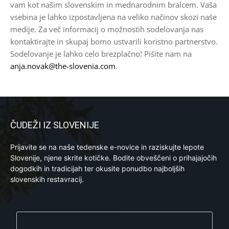
vam kot našim slovenskim in mednarodnim bralcem. Vaša
vsebina je lahko izpostavljena na veliko načinov skozi naše
medije. Za več informacij o možnostih sodelovanja nas
kontaktirajte in skupaj bomo ustvarili koristno partnerstvo.
Sodelovanje je lahko celo brezplačno! Pišite nam na
anja.novak@the-slovenia.com
.
ČUDEŽI IZ SLOVENIJE
Prijavite se na naše tedenske e-novice in raziskujte lepote
Slovenije, njene skrite kotičke. Bodite obveščeni o prihajajočih
dogodkih in tradicijah ter okusite ponudbo najboljših
slovenskih restavracij.