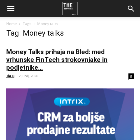
Home
Tags
Money talks
Tag: Money talks
Money Talks prihaja na Bled: med
vrhunske FinTech strokovnjake in
podjetnike...
Tia B
-
2 junij, 2026
0