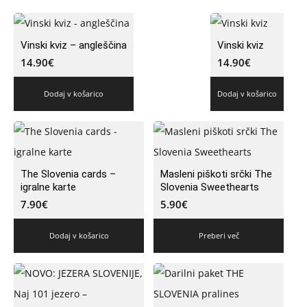
Vinski kviz – angleščina
Vinski kviz
14.90
€
14.90
€
Dodaj v košarico
Dodaj v košarico
The Slovenia cards –
Masleni piškoti srčki The
igralne karte
Slovenia Sweethearts
7.90
€
5.90
€
Dodaj v košarico
Preberi več