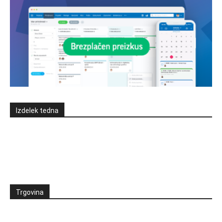
Izdelek tedna
Trgovina