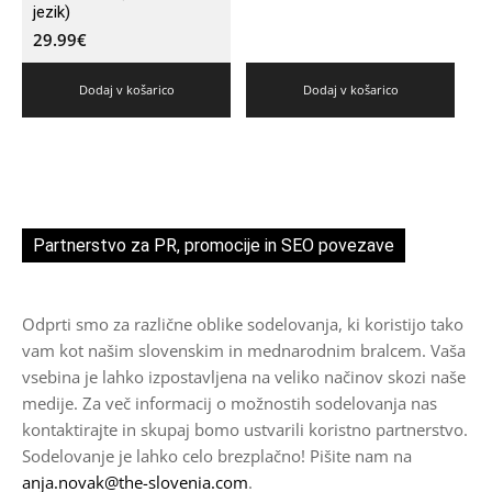
jezik)
29.99
€
Dodaj v košarico
Dodaj v košarico
Partnerstvo za PR, promocije in SEO povezave
Odprti smo za različne oblike sodelovanja, ki koristijo tako
vam kot našim slovenskim in mednarodnim bralcem. Vaša
vsebina je lahko izpostavljena na veliko načinov skozi naše
medije. Za več informacij o možnostih sodelovanja nas
kontaktirajte in skupaj bomo ustvarili koristno partnerstvo.
Sodelovanje je lahko celo brezplačno! Pišite nam na
anja.novak@the-slovenia.com
.