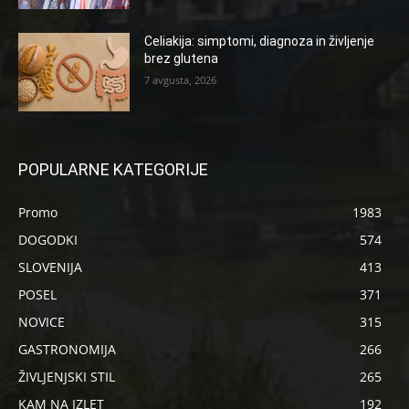
Celiakija: simptomi, diagnoza in življenje
brez glutena
7 avgusta, 2026
POPULARNE KATEGORIJE
Promo
1983
DOGODKI
574
SLOVENIJA
413
POSEL
371
NOVICE
315
GASTRONOMIJA
266
ŽIVLJENJSKI STIL
265
KAM NA IZLET
192