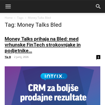
Home
Tags
Money Talks Bled
Tag: Money Talks Bled
Money Talks prihaja na Bled: med
vrhunske FinTech strokovnjake in
podjetnike...
Tia B
-
2 junij, 2026
0