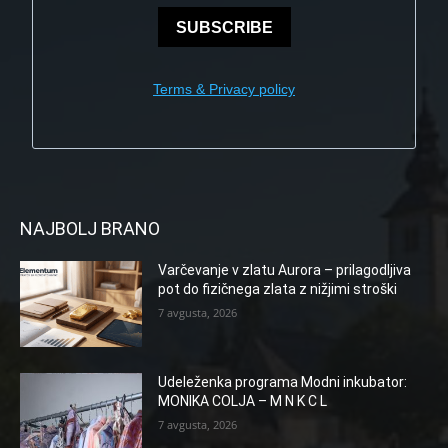
SUBSCRIBE
Terms & Privacy policy
NAJBOLJ BRANO
Varčevanje v zlatu Aurora – prilagodljiva
pot do fizičnega zlata z nižjimi stroški
7 avgusta, 2026
Udeleženka programa Modni inkubator:
MONIKA COLJA – M N K C L
7 avgusta, 2026