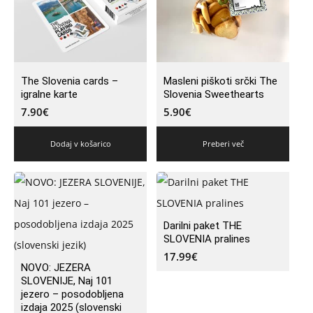
The Slovenia cards –
Masleni piškoti srčki The
igralne karte
Slovenia Sweethearts
7.90
€
5.90
€
Dodaj v košarico
Preberi več
Darilni paket THE
SLOVENIA pralines
17.99
€
NOVO: JEZERA
SLOVENIJE, Naj 101
jezero – posodobljena
izdaja 2025 (slovenski