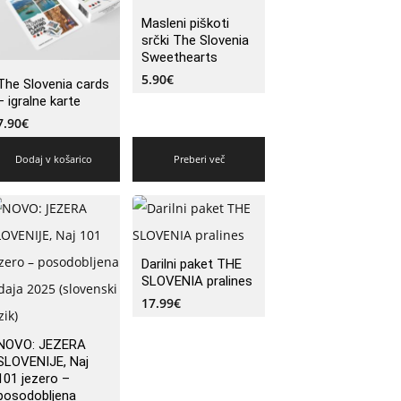
Masleni piškoti
srčki The Slovenia
Sweethearts
5.90
€
The Slovenia cards
– igralne karte
7.90
€
Dodaj v košarico
Preberi več
Darilni paket THE
SLOVENIA pralines
17.99
€
NOVO: JEZERA
SLOVENIJE, Naj
101 jezero –
posodobljena