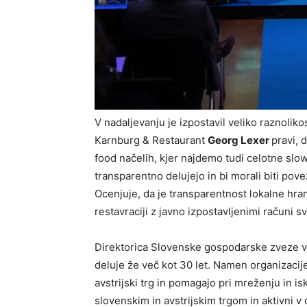
V nadaljevanju je izpostavil veliko raznoliko
Karnburg & Restaurant
Georg Lexer
pravi, 
food načelih, kjer najdemo tudi celotne slow
transparentno delujejo in bi morali biti pov
Ocenjuje, da je transparentnost lokalne hra
restavraciji z javno izpostavljenimi računi s
Direktorica Slovenske gospodarske zveze 
deluje že več kot 30 let. Namen organizacij
avstrijski trg in pomagajo pri mreženju in i
slovenskim in avstrijskim trgom in aktivni v c