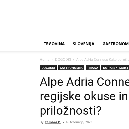
THE
Slovenia
TRGOVINA
SLOVENIJA
GASTRONOM
Home
DOGODKI
Alpe Adria Connect: Kako poročiti
DOGODKI
GASTRONOMIJA
HRANA
KUHARSKI MOJST
Alpe Adria Conne
regijske okuse i
priložnosti?
By
Tamara P.
-
16 februarja, 2023