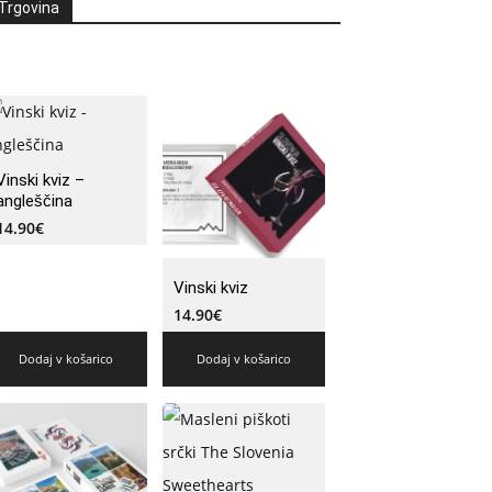
Trgovina
Vinski kviz –
angleščina
14.90
€
Vinski kviz
14.90
€
Dodaj v košarico
Dodaj v košarico