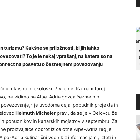
 turizmu? Kakšne so priložnosti, ki jih lahko
 povezovati? To je le nekaj vprašanj, na katera so na
 Connect na posvetu o čezmejnem povezovanju
rečno, okusno in ekološko življenje. Kaj nam torej
revo, ne vidimo pa Alpe-Adria gozda čezmejnih
za povezovanje,« je uvodoma dejal pobudnik projekta in
Celovec
Helmuth Micheler
pravi, da se je v Celovcu že
ičnih ponudnikov in kuharskih mojstrov v septembru. Za
ne proizvajalce dobrot iz celotne Alpe-Adria regije.
Alpe-Adria kulinarični vodnik z informacijami, izleti in