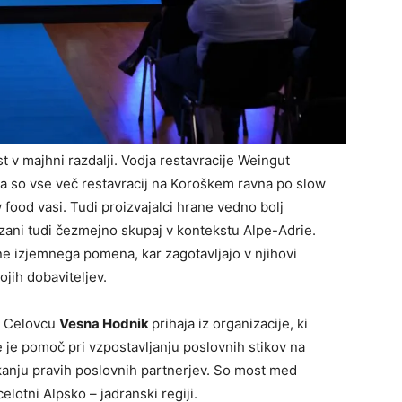
st v majhni razdalji. Vodja restavracije Weingut
da so vse več restavracij na Koroškem ravna po slow
 food vasi. Tudi proizvajalci hrane vedno bolj
ezani tudi čezmejno skupaj v kontekstu Alpe-Adrie.
ne izjemnega pomena, kar zagotavljajo v njihovi
vojih dobaviteljev.
v Celovcu
Vesna Hodnik
prihaja iz organizacije, ki
e je pomoč pri vzpostavljanju poslovnih stikov na
skanju pravih poslovnih partnerjev. So most med
elotni Alpsko – jadranski regiji.