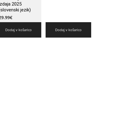
izdaja 2025
(slovenski jezik)
29.99
€
Dodaj v košarico
Dodaj v košarico