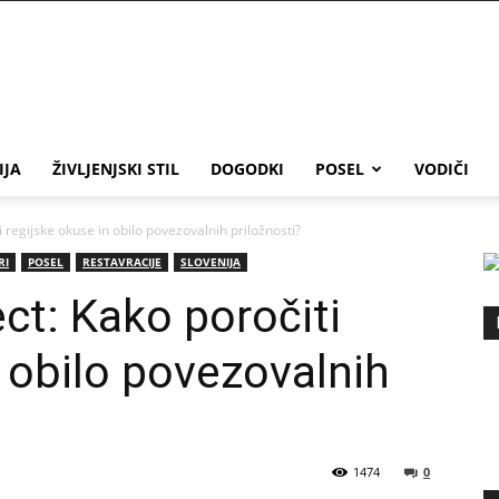
IJA
ŽIVLJENJSKI STIL
DOGODKI
POSEL
VODIČI
 regijske okuse in obilo povezovalnih priložnosti?
RI
POSEL
RESTAVRACIJE
SLOVENIJA
ct: Kako poročiti
n obilo povezovalnih
1474
0