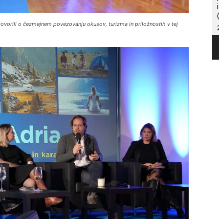
ovorili o čezmejnem povezovanju okusov, turizma in priložnostih v tej