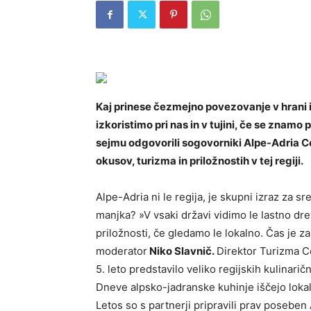
Kaj prinese čezmejno povezovanje v hrani in
izkoristimo pri nas in v tujini, če se znamo
sejmu odgovorili sogovorniki Alpe-Adria
okusov, turizma in priložnostih v tej regiji.
Alpe-Adria ni le regija, je skupni izraz za s
manjka? »V vsaki državi vidimo le lastno d
priložnosti, če gledamo le lokalno. Čas je 
moderator
Niko Slavnič.
Direktor Turizma 
5. leto predstavilo veliko regijskih kulinar
Dneve alpsko-jadranske kuhinje iščejo lokal
Letos so s partnerji pripravili prav poseben 