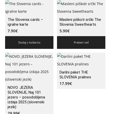
The Slovenia cards –
Masleni piškoti srčki The
igralne karte
Slovenia Sweethearts
7.90
€
5.90
€
Dodaj v košarico
Preberi več
Darilni paket THE
SLOVENIA pralines
17.99
€
NOVO: JEZERA
SLOVENIJE, Naj 101
jezero – posodobljena
izdaja 2025 (slovenski
jezik)
29.99
€