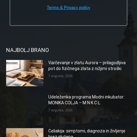
Terms & Privacy policy
NAJBOLJ BRANO
Varčevanje v zlatu Aurora – prilagodljiva
pot do fizičnega zlata z nižjimi stroški
7 avgusta, 2026
Udeleženka programa Modni inkubator:
MONIKA COLJA – M N K C L
7 avgusta, 2026
Celiakija: simptomi, diagnoza in življenje
brez glutena