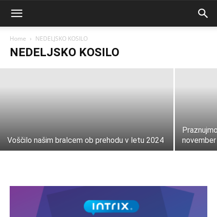
Kam za valentinovo? Obisk Vipave in
gostilne Podfarovž
Home
NEDELJSKO KOSILO
NEDELJSKO KOSILO
Anja Novak
-
9 februarja, 2025
Praznujmo
Voščilo našim bralcem ob prehodu v letu 2024
november