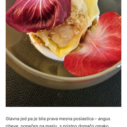
Glavna jed pa je bila prava mesna poslastica – angus
ribeye, popečen na maslu, s pristno domačo omako,