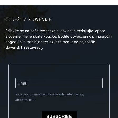
ČUDEŽI IZ SLOVENIJE
Prijavite se na naše tedenske e-novice in raziskujte lepote
Slovenije, njene skrite kotičke. Bodite obveščeni o prihajajočih
dogodkih in tradicijah ter okusite ponudbo najboljših
slovenskih restavracij.
Provide your email address to subscribe. For e.g
abc@xyz.com
SUBSCRIBE