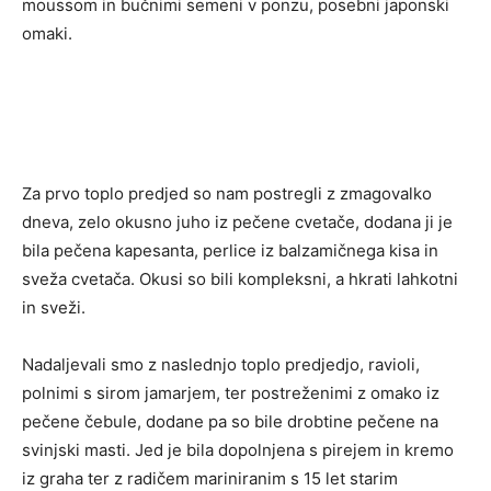
moussom in bučnimi semeni v ponzu, posebni japonski
omaki.
Za prvo toplo predjed so nam postregli z zmagovalko
dneva, zelo okusno juho iz pečene cvetače, dodana ji je
bila pečena kapesanta, perlice iz balzamičnega kisa in
sveža cvetača. Okusi so bili kompleksni, a hkrati lahkotni
in sveži.
Nadaljevali smo z naslednjo toplo predjedjo, ravioli,
polnimi s sirom jamarjem, ter postreženimi z omako iz
pečene čebule, dodane pa so bile drobtine pečene na
svinjski masti. Jed je bila dopolnjena s pirejem in kremo
iz graha ter z radičem mariniranim s 15 let starim