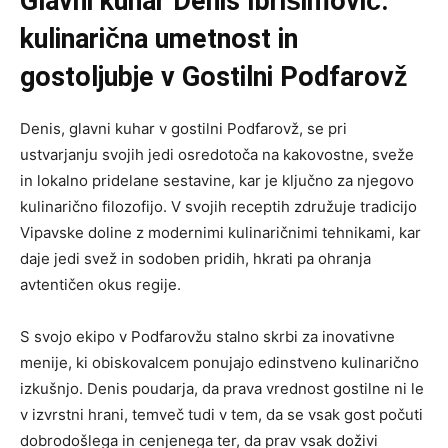
Glavni kuhar Denis Ibrišimović:
kulinarična umetnost in
gostoljubje v Gostilni Podfarovž
Denis, glavni kuhar v gostilni Podfarovž, se pri
ustvarjanju svojih jedi osredotoča na kakovostne, sveže
in lokalno pridelane sestavine, kar je ključno za njegovo
kulinarično filozofijo. V svojih receptih združuje tradicijo
Vipavske doline z modernimi kulinaričnimi tehnikami, kar
daje jedi svež in sodoben pridih, hkrati pa ohranja
avtentičen okus regije.
S svojo ekipo v Podfarovžu stalno skrbi za inovativne
menije, ki obiskovalcem ponujajo edinstveno kulinarično
izkušnjo. Denis poudarja, da prava vrednost gostilne ni le
v izvrstni hrani, temveč tudi v tem, da se vsak gost počuti
dobrodošlega in cenjenega ter, da prav vsak doživi