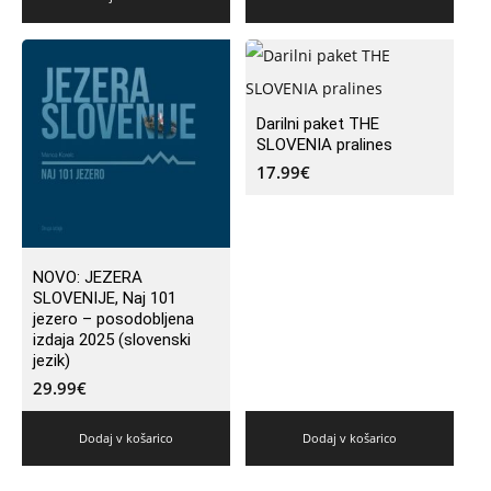
Darilni paket THE
SLOVENIA pralines
17.99
€
NOVO: JEZERA
SLOVENIJE, Naj 101
jezero – posodobljena
izdaja 2025 (slovenski
jezik)
29.99
€
Dodaj v košarico
Dodaj v košarico