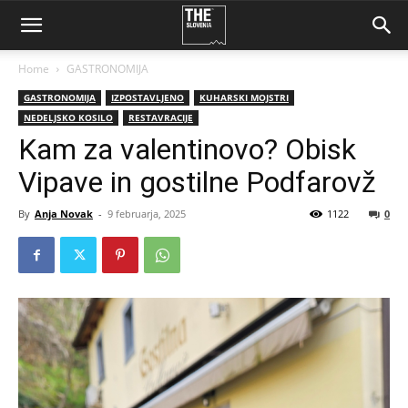
Home
GASTRONOMIJA
GASTRONOMIJA
IZPOSTAVLJENO
KUHARSKI MOJSTRI
NEDELJSKO KOSILO
RESTAVRACIJE
Kam za valentinovo? Obisk
Vipave in gostilne Podfarovž
By
Anja Novak
-
9 februarja, 2025
1122
0