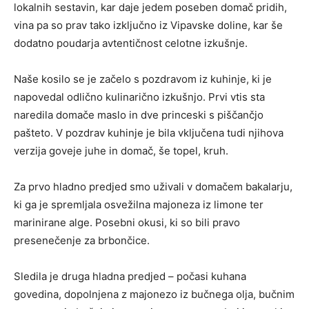
lokalnih sestavin, kar daje jedem poseben domač pridih,
vina pa so prav tako izključno iz Vipavske doline, kar še
dodatno poudarja avtentičnost celotne izkušnje.
Naše kosilo se je začelo s pozdravom iz kuhinje, ki je
napovedal odlično kulinarično izkušnjo. Prvi vtis sta
naredila domače maslo in dve princeski s piščančjo
pašteto. V pozdrav kuhinje je bila vključena tudi njihova
verzija goveje juhe in domač, še topel, kruh.
Za prvo hladno predjed smo uživali v domačem bakalarju,
ki ga je spremljala osvežilna majoneza iz limone ter
marinirane alge. Posebni okusi, ki so bili pravo
presenečenje za brbončice.
Sledila je druga hladna predjed – počasi kuhana
govedina, dopolnjena z majonezo iz bučnega olja, bučnim