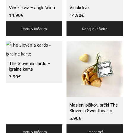
Vinski kviz – angleščina
Vinski kviz
14.90
€
14.90
€
Dodaj v košarico
Dodaj v košarico
The Slovenia cards –
igralne karte
7.90
€
Masleni piškoti srčki The
Slovenia Sweethearts
5.90
€
Dodaj v košarico
Preberi več