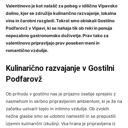
Valentinovo je kot nalašč za pobeg v idilično Vipavsko
dolino, kjer se združijo kulinarično razvajanje, lokalna
vina in čarobni razgledi. Tokrat smo obiskali Gostilno
Podfarovž v Vipavi, ki se nahaja tik ob reki in ponuja
nepozabno gastronomsko doživetje. Prav tako za
valentinovo pripravljajo prav poseben meni in
romantično vzdušje.
Kulinarično razvajanje v Gostilni
Podfarovž
Ob prihodu v gostilno nas je prijazno osebje sprejelo z
nasmehom in skrbno pripravljenim ambientom, ki je že na
začetku ustvaril toplo in intimno vzdušje. Ob zvokih
nežne glasbe smo se udobno namestili in se prepustili
izjemni kulinarični izkušnji. Vsa hrana je pripravljena iz