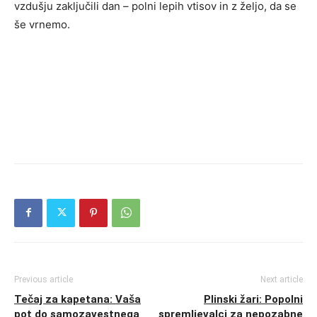
vzdušju zaključili dan – polni lepih vtisov in z željo, da se
še vrnemo.
Previous article
Next article
Tečaj za kapetana: Vaša
Plinski žari: Popolni
pot do samozavestnega
spremljevalci za nepozabne