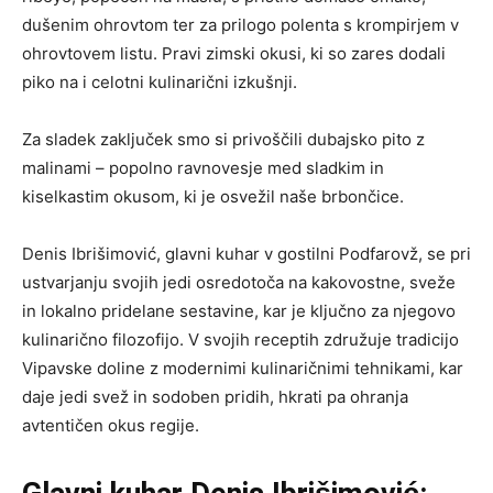
dušenim ohrovtom ter za prilogo polenta s krompirjem v
ohrovtovem listu. Pravi zimski okusi, ki so zares dodali
piko na i celotni kulinarični izkušnji.
Za sladek zaključek smo si privoščili dubajsko pito z
malinami – popolno ravnovesje med sladkim in
kiselkastim okusom, ki je osvežil naše brbončice.
Denis Ibrišimović, glavni kuhar v gostilni Podfarovž, se pri
ustvarjanju svojih jedi osredotoča na kakovostne, sveže
in lokalno pridelane sestavine, kar je ključno za njegovo
kulinarično filozofijo. V svojih receptih združuje tradicijo
Vipavske doline z modernimi kulinaričnimi tehnikami, kar
daje jedi svež in sodoben pridih, hkrati pa ohranja
avtentičen okus regije.