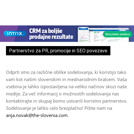
Partnerstvo za PR, promocije in SEO povezave
Odprti smo za različne oblike sodelovanja, ki koristijo tako
vam kot našim slovenskim in mednarodnim bralcem. Vaša
vsebina je lahko izpostavljena na veliko načinov skozi naše
medije. Za več informacij o možnostih sodelovanja nas
kontaktirajte in skupaj bomo ustvarili koristno partnerstvo.
Sodelovanje je lahko celo brezplačno! Pišite nam na
anja.novak@the-slovenia.com
.