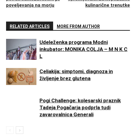
poveljevanja na morju
kulinarične trenutke
RELATED ARTICLES
MORE FROM AUTHOR
Udeleženka programa Modni
inkubator: MONIKA COLJA – M N K C
L
Celiakija: simptomi, diagnoza in
življenje brez glutena
Pogi Challenge: kolesarski praznik
Tadeja Pogačarja podprla tudi
zavarovalnica Generali