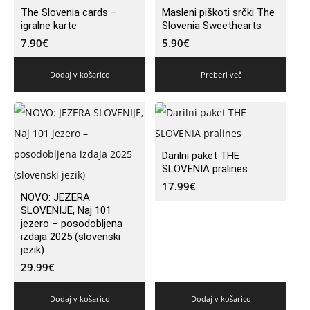
The Slovenia cards –
Masleni piškoti srčki The
igralne karte
Slovenia Sweethearts
7.90
€
5.90
€
Dodaj v košarico
Preberi več
Darilni paket THE
SLOVENIA pralines
17.99
€
NOVO: JEZERA
SLOVENIJE, Naj 101
jezero – posodobljena
izdaja 2025 (slovenski
jezik)
29.99
€
Dodaj v košarico
Dodaj v košarico