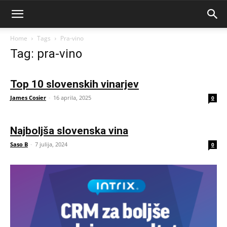
Home
Tags
Pra-vino
Tag: pra-vino
Top 10 slovenskih vinarjev
James Cosier
-
16 aprila, 2025
0
Najboljša slovenska vina
Saso B
-
7 julija, 2024
0