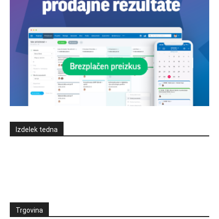
Izdelek tedna
Trgovina