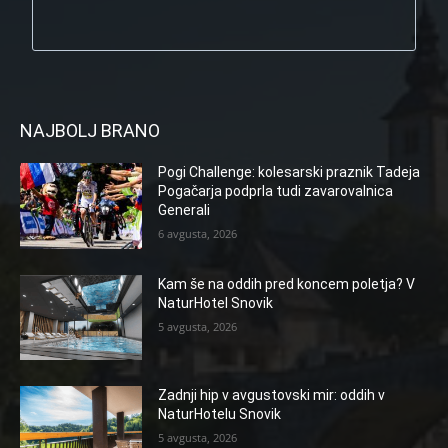
NAJBOLJ BRANO
Pogi Challenge: kolesarski praznik Tadeja
Pogačarja podprla tudi zavarovalnica
Generali
6 avgusta, 2026
Kam še na oddih pred koncem poletja? V
NaturHotel Snovik
5 avgusta, 2026
Zadnji hip v avgustovski mir: oddih v
NaturHotelu Snovik
5 avgusta, 2026