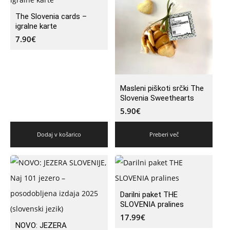
The Slovenia cards –
igralne karte
7.90
€
Masleni piškoti srčki The
Slovenia Sweethearts
5.90
€
Dodaj v košarico
Preberi več
Darilni paket THE
SLOVENIA pralines
17.99
€
NOVO: JEZERA