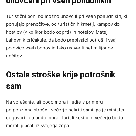
unovčeni pri vseh ponudnikih
Turistični boni bo možno unovčiti pri vseh ponudnikih, ki
ponujajo prenočitve, od turističnih kmetij, kampov do
hostlov (v kolikor bodo odprti) in hotelov. Matej
Lahovnik pričakuje, da bodo prebivalci potrošili vsaj
polovico vseh bonov in tako ustvarili pet milijonov
nočitev.
Ostale stroške krije potrošnik
sam
Na vprašanje, ali bodo morali ljudje v primeru
polpenziona strošek večerje pokriti sami, pa je minister
odgovoril, da bodo morali turisti kosilo in večerjo bodo
morali plačati iz svojega žepa.