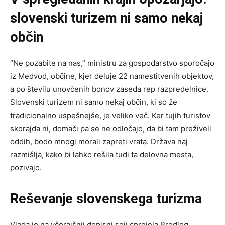
slovenski turizem ni samo nekaj
občin
“Ne pozabite na nas,” ministru za gospodarstvo sporočajo
iz Medvod, občine, kjer deluje 22 namestitvenih objektov,
a po številu unovčenih bonov zaseda rep razpredelnice.
Slovenski turizem ni samo nekaj občin, ki so že
tradicionalno uspešnejše, je veliko več. Ker tujih turistov
skorajda ni, domači pa se ne odločajo, da bi tam preživeli
oddih, bodo mnogi morali zapreti vrata. Država naj
razmišlja, kako bi lahko rešila tudi ta delovna mesta,
pozivajo.
Reševanje slovenskega turizma
Vlada je na včerajšnji dopisni seji sprejela Predlog