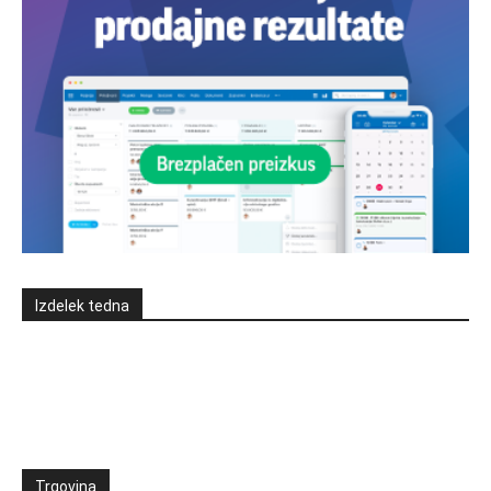
Izdelek tedna
Trgovina