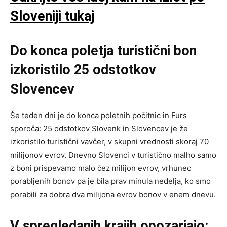
Sloveniji tukaj
Do konca poletja turistični bon
izkoristilo 25 odstotkov
Slovencev
Še teden dni je do konca poletnih počitnic in Furs
sporoča: 25 odstotkov Slovenk in Slovencev je že
izkoristilo turistični vavčer, v skupni vrednosti skoraj 70
milijonov evrov. Dnevno Slovenci v turistično malho samo
z boni prispevamo malo čez milijon evrov, vrhunec
porabljenih bonov pa je bila prav minula nedelja, ko smo
porabili za dobra dva milijona evrov bonov v enem dnevu.
V spregledanih krajih opozarjajo: