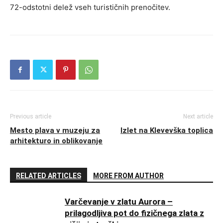
72-odstotni delež vseh turističnih prenočitev.
Previous article
Next article
Mesto plava v muzeju za
Izlet na Klevevška toplica
arhitekturo in oblikovanje
RELATED ARTICLES
MORE FROM AUTHOR
Varčevanje v zlatu Aurora –
prilagodljiva pot do fizičnega zlata z