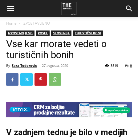
Home
IZPOSTAVLJENO
IZPOSTAVLJENO
POSEL
SLOVENIJA
TURISTIČNI BONI
Vse kar morate vedeti o
turističnih bonih
By
Sara Todorovic
-
27 avgusta, 2020
3519
0
V zadnjem tednu je bilo v medijih