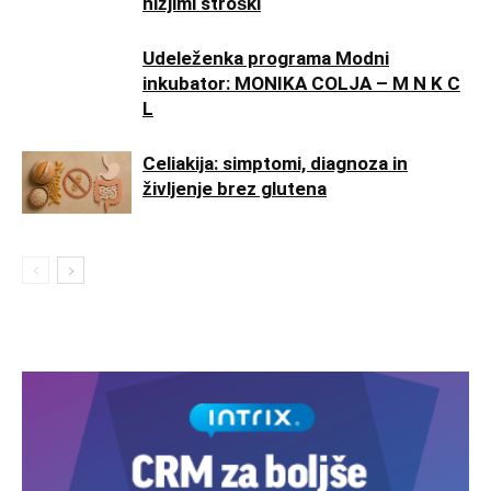
nižjimi stroški
Udeleženka programa Modni
inkubator: MONIKA COLJA – M N K C
L
Celiakija: simptomi, diagnoza in
življenje brez glutena