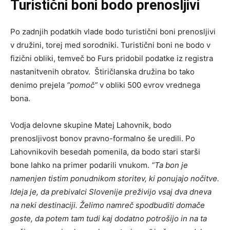
Turistični boni bodo prenosljivi
Po zadnjih podatkih vlade bodo turistični boni prenosljivi
v družini, torej med sorodniki. Turistični boni ne bodo v
fizični obliki, temveč bo Furs pridobil podatke iz registra
nastanitvenih obratov. Štiričlanska družina bo tako
denimo prejela
“pomoč”
v obliki 500 evrov vrednega
bona.
Vodja delovne skupine Matej Lahovnik, bodo
prenosljivost bonov pravno-formalno še uredili. Po
Lahovnikovih besedah pomenila, da bodo stari starši
bone lahko na primer podarili vnukom.
“Ta bon je
namenjen tistim ponudnikom storitev, ki ponujajo nočitve.
Ideja je, da prebivalci Slovenije preživijo vsaj dva dneva
na neki destinaciji. Želimo namreč spodbuditi domače
goste, da potem tam tudi kaj dodatno potrošijo in na ta