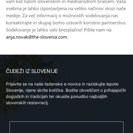
vam kot našim slovenskim in mednarodnim bralcem. Vaša
vsebina je lahko izpostavljena na veliko načinov skozi naše
medije. Za več informacij o možnostih sodelovanja nas
kontaktirajte in skupaj bomo ustvarili koristno partnerstvo.
Sodelovanje je lahko celo brezplačno! Pišite nam na
anja.novak@the-slovenia.com
.
ČUDEŽI IZ SLOVENIJE
Prijavite se na naše tedenske e-novice in raziskujte lepote
Slovenije, njene skrite kotičke. Bodite obveščeni o prihajajočih
dogodkih in tradicijah ter okusite ponudbo najboljših
slovenskih restavracij.