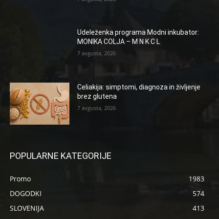
Udeleženka programa Modni inkubator:
MONIKA COLJA – M N K C L
7 avgusta, 2026
Celiakija: simptomi, diagnoza in življenje
brez glutena
7 avgusta, 2026
POPULARNE KATEGORIJE
Promo
1983
DOGODKI
574
SLOVENIJA
413