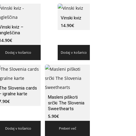
Vinski kviz
14.90
€
Vinski kviz –
angleščina
14.90
€
Dodaj v košarico
Dodaj v košarico
The Slovenia cards
– igralne karte
Masleni piškoti
7.90
€
srčki The Slovenia
Sweethearts
5.90
€
Dodaj v košarico
Preberi več