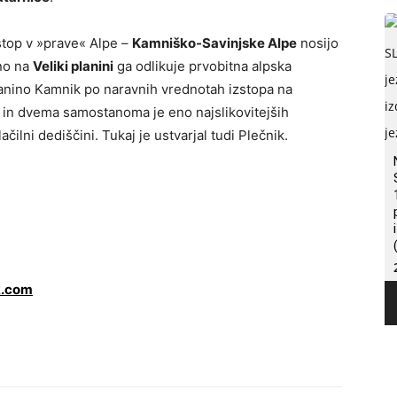
vstop v »prave« Alpe –
Kamniško-Savinjske Alpe
nosijo
ino na
Veliki planini
ga odlikuje prvobitna alpska
planino Kamnik po naravnih vrednotah izstopa na
 in dvema samostanoma je eno najslikovitejših
ilni dediščini. Tukaj je ustvarjal tudi Plečnik.
k.com