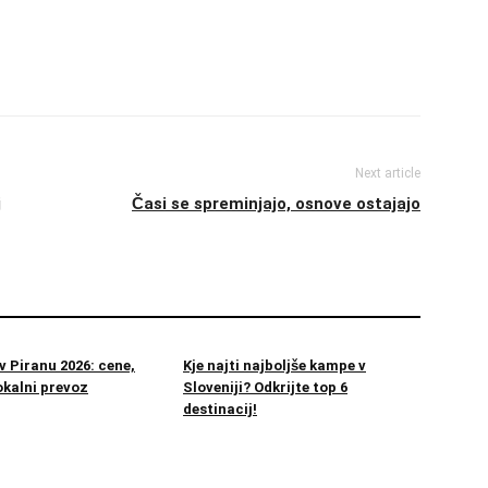
Next article
j
Časi se spreminjajo, osnove ostajajo
v Piranu 2026: cene,
Kje najti najboljše kampe v
okalni prevoz
Sloveniji? Odkrijte top 6
destinacij!