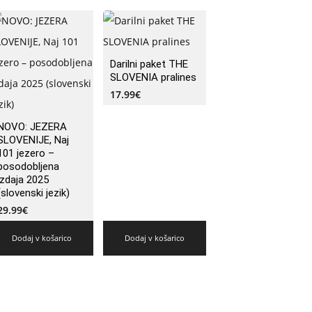
Darilni paket THE
SLOVENIA pralines
17.99
€
NOVO: JEZERA
SLOVENIJE, Naj
101 jezero –
posodobljena
izdaja 2025
(slovenski jezik)
29.99
€
Dodaj v košarico
Dodaj v košarico