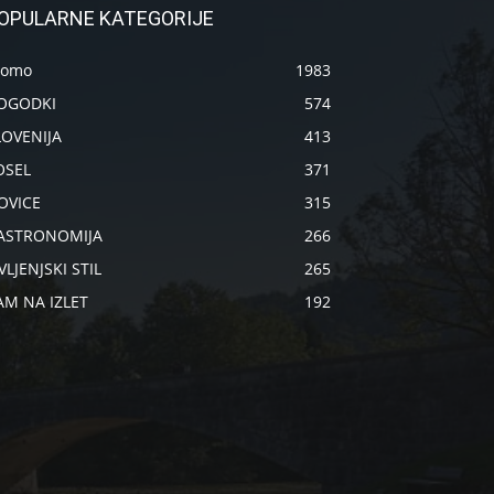
OPULARNE KATEGORIJE
romo
1983
OGODKI
574
LOVENIJA
413
OSEL
371
OVICE
315
ASTRONOMIJA
266
VLJENJSKI STIL
265
AM NA IZLET
192