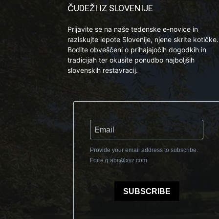
ČUDEŽI IZ SLOVENIJE
Prijavite se na naše tedenske e-novice in
raziskujte lepote Slovenije, njene skrite kotičke.
Bodite obveščeni o prihajajočih dogodkih in
tradicijah ter okusite ponudbo najboljših
slovenskih restavracij.
Provide your email address to subscribe.
For e.g
abc@xyz.com
SUBSCRIBE