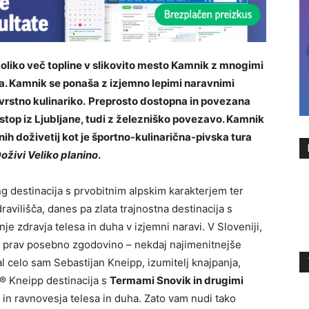
oliko več topline v slikovito mesto Kamnik z mnogimi
ska. Kamnik se ponaša z izjemno lepimi naravnimi
vrstno kulinariko.
Preprosto dostopna in povezana
ostop iz Ljubljane, tudi z železniško povezavo. Kamnik
ih doživetij kot je športno-kulinarična-pivska tura
oživi Veliko planino
.
ng destinacija s prvobitnim alpskim karakterjem ter
vilišča, danes pa zlata trajnostna destinacija s
 zdravja telesa in duha v izjemni naravi. V Sloveniji,
k prav posebno zgodovino – nekdaj najimenitnejše
l celo sam Sebastijan Kneipp, izumitelj knajpanja,
 ® Kneipp destinacija s
Termami Snovik in drugimi
 in ravnovesja telesa in duha. Zato vam nudi tako