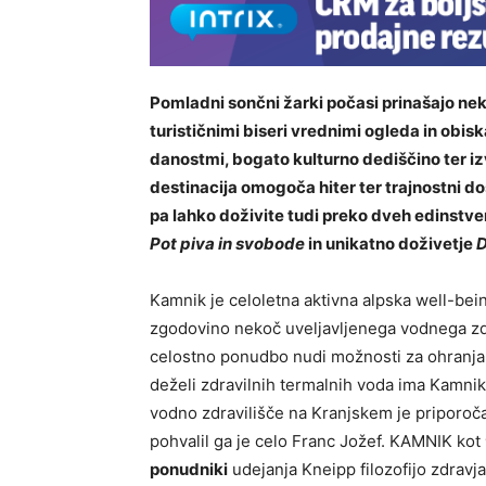
Pomladni sončni žarki počasi prinašajo nek
turističnimi biseri vrednimi ogleda in obi
danostmi, bogato kulturno dediščino ter iz
destinacija omogoča hiter ter trajnostni d
pa lahko doživite tudi preko dveh edinstven
Pot piva in svobode
in unikatno doživetje
D
Kamnik je celoletna aktivna alpska well-bei
zgodovino nekoč uveljavljenega vodnega zdra
celostno ponudbo nudi možnosti za ohranjanje
deželi zdravilnih termalnih voda ima Kamni
vodno zdravilišče na Kranjskem je priporoča
pohvalil ga je celo Franc Jožef. KAMNIK kot
ponudniki
udejanja Kneipp filozofijo zdravja