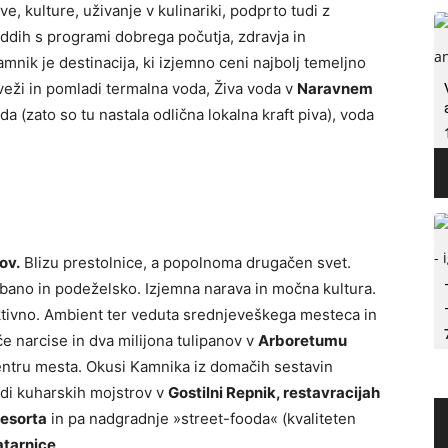
e, kulture, uživanje v kulinariki, podprto tudi z
oddih s programi dobrega počutja, zdravja in
mnik je destinacija, ki izjemno ceni najbolj temeljno
eži in pomladi termalna voda, Živa voda v
Naravnem
a (zato so tu nastala odlična lokalna kraft piva), voda
ov.
Blizu prestolnice, a popolnoma drugačen svet.
bano in podeželsko. Izjemna narava in močna kultura.
ktivno. Ambient ter veduta srednjeveškega mesteca in
 narcise in dva milijona tulipanov v
Arboretumu
ntru mesta. Okusi Kamnika iz domačih sestavin
edi kuharskih mojstrov v
Gostilni Repnik, restavracijah
Resorta
in pa nadgradnje »street-fooda« (kvaliteten
atarnice
.