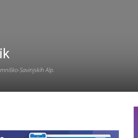
ik
mniško-Savinjskih Alp.