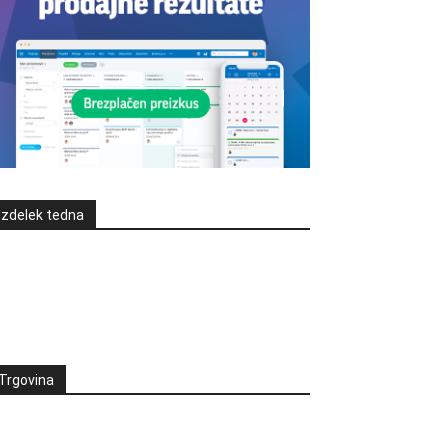
Izdelek tedna
Trgovina