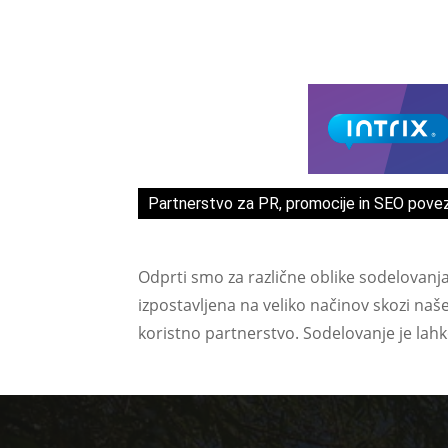
Partnerstvo za PR, promocije in SEO pove
Odprti smo za različne oblike sodelovanj
izpostavljena na veliko načinov skozi naš
koristno partnerstvo. Sodelovanje je lah