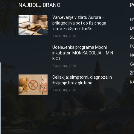
NAJBOLJ BRANO
P
Varčevanje v zlatu Aurora –
P
prilagodljiva pot do fizičnega
D
zlata z nižjimi stroški
7 avgusta, 2026
S
P
Udeleženka programa Modni
inkubator: MONIKA COLJA – M N
N
K C L
G
7 avgusta, 2026
ŽI
Celiakija: simptomi, diagnoza in
K
življenje brez glutena
7 avgusta, 2026