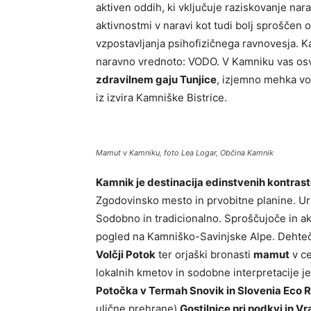
aktiven oddih, ki vključuje raziskovanje narav
aktivnostmi v naravi kot tudi bolj sproščen 
vzpostavljanja psihofizičnega ravnovesja. Ka
naravno vrednoto: VODO. V Kamniku vas osv
zdravilnem gaju Tunjice
, izjemno mehka vod
iz izvira Kamniške Bistrice.
Mamut v Kamniku, foto Lea Logar, Občina Kamnik
Kamnik je destinacija edinstvenih kontrast
Zgodovinsko mesto in prvobitne planine. Ur
Sodobno in tradicionalno. Sproščujoče in a
pogled na Kamniško-Savinjske Alpe. Dehteče
Volčji Potok
ter orjaški bronasti
mamut
v ce
lokalnih kmetov in sodobne interpretacije j
Potočka v Termah Snovik in Slovenia Eco 
ulične prehrane)
Gostilnice pri podkvi in Vr