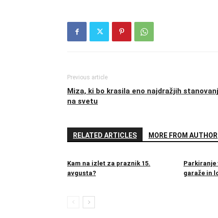
Previous article
Miza, ki bo krasila eno najdražjih stanovan
na svetu
RELATED ARTICLES
MORE FROM AUTHOR
Kam na izlet za praznik 15.
Parkiranje 
avgusta?
garaže in l