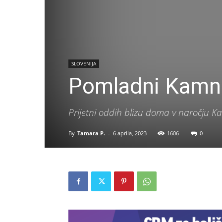
SLOVENIJA
Pomladni Kamn
Prijetni oddih blizu doma v naročju Ka
By
Tamara P.
-
6 aprila, 2023
1606
0