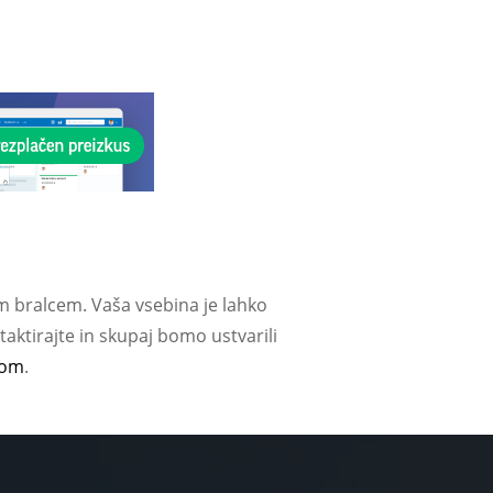
m bralcem. Vaša vsebina je lahko
aktirajte in skupaj bomo ustvarili
com
.