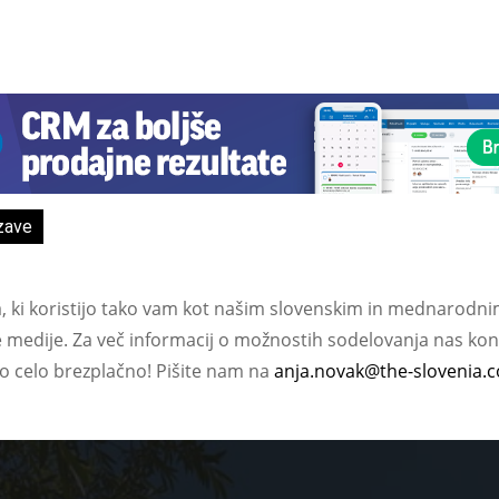
zave
a, ki koristijo tako vam kot našim slovenskim in mednarodni
e medije. Za več informacij o možnostih sodelovanja nas kont
ko celo brezplačno! Pišite nam na
anja.novak@the-slovenia.