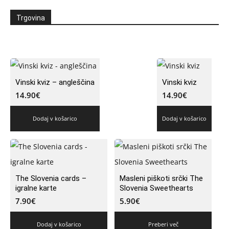
Trgovina
Vinski kviz – angleščina
Vinski kviz
14.90
€
14.90
€
Dodaj v košarico
Dodaj v košarico
The Slovenia cards –
Masleni piškoti srčki The
igralne karte
Slovenia Sweethearts
7.90
€
5.90
€
Dodaj v košarico
Preberi več