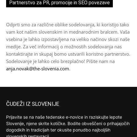
Partnerstvo za PR, promocije in SEO povezave
Odprti smo za različne oblike sodelovanja, ki koristijo tako
vam kot našim slovenskim in mednarodnim bralcem. Vaša
vsebina je lahko izpostavljena na veliko načinov skozi naše
medije. Za več informacij o možnostih sodelovanja nas
kontaktirajte in skupaj bomo ustvarili koristno partnerstvo.
Sodelovanje je lahko celo brezplačno! Pišite nam na
anja.novak@the-slovenia.com
.
ČUDEŽI IZ SLOVENIJE
Prijavite se na naše tedenske e-novice in raziskujte lepote
Slovenije, njene skrite kotičke. Bodite obveščeni o prihajajočih
dogodkih in tradicijah ter okusite ponudbo najboljših
slovenskih restavracij.