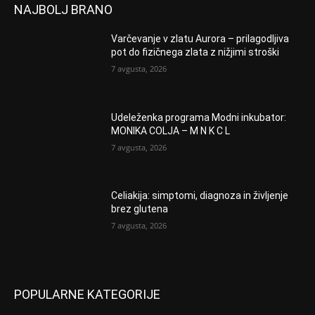
NAJBOLJ BRANO
Varčevanje v zlatu Aurora – prilagodljiva
pot do fizičnega zlata z nižjimi stroški
7 avgusta, 2026
Udeleženka programa Modni inkubator:
MONIKA COLJA – M N K C L
7 avgusta, 2026
Celiakija: simptomi, diagnoza in življenje
brez glutena
7 avgusta, 2026
POPULARNE KATEGORIJE