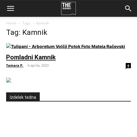
Home
Tags
Kamnik
Tag: Kamnik
Pomladni Kamnik
Tamara P.
-
6 aprila, 2023
0
Izdelek tedna