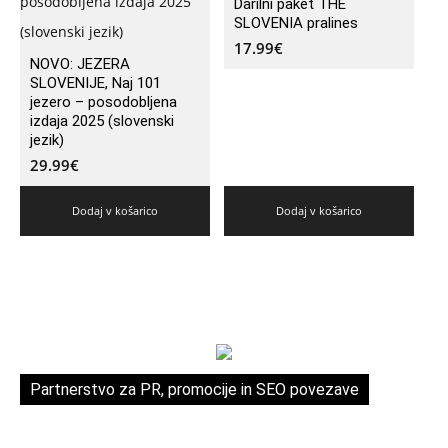
Darilni paket THE
SLOVENIA pralines
17.99
€
NOVO: JEZERA
SLOVENIJE, Naj 101
jezero – posodobljena
izdaja 2025 (slovenski
jezik)
29.99
€
Dodaj v košarico
Dodaj v košarico
Partnerstvo za PR, promocije in SEO povezave