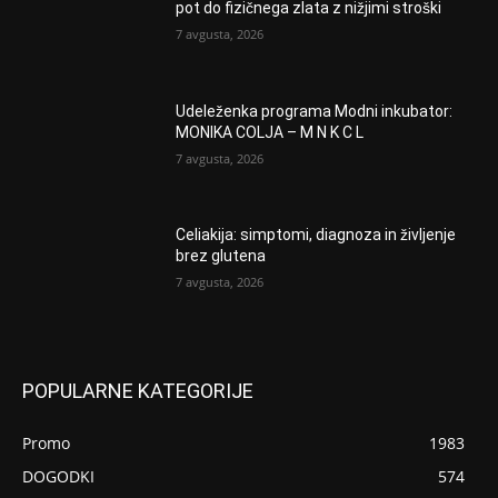
pot do fizičnega zlata z nižjimi stroški
7 avgusta, 2026
Udeleženka programa Modni inkubator:
MONIKA COLJA – M N K C L
7 avgusta, 2026
Celiakija: simptomi, diagnoza in življenje
brez glutena
7 avgusta, 2026
POPULARNE KATEGORIJE
Promo
1983
DOGODKI
574