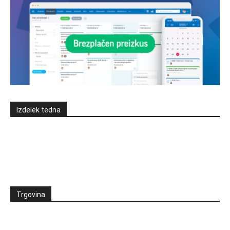
Izdelek tedna
Trgovina