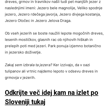
dreves, grmov in travnikov našli tudi pet manjših jezer z
naslednjimi imeni: Jezero bele magnolije, Veliko spodnje
jezero, Jezero rdečega javorja, Jezero divjega kostanja,
Jezero Otočec in Jezero Jelova Draga.
Ob vseh jezerih se boste naužili lepote mogočnih dreves,
lesenih mostičkov, glasnih rac ob njihovih hiškah in
prelepih poti med jezeri. Park ponuja izjemno botanično
in jezersko doživetje.
Zakaj sem izbrala ta jezera?
Ker izzivajo, da v oazi
tulipanov ali vrtnic najdemo lepoto v odsevu dreves in
grmovja v jezerih.
Odkrijte več idej kam na izlet po
Sloveniji tukaj