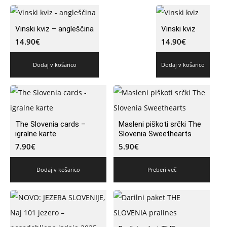
Vinski kviz – angleščina
Vinski kviz
14.90
€
14.90
€
Dodaj v košarico
Dodaj v košarico
The Slovenia cards –
Masleni piškoti srčki The
igralne karte
Slovenia Sweethearts
7.90
€
5.90
€
Dodaj v košarico
Preberi več