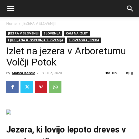
Home
JEZERA V SLOVENIJI
JEZERA V SLOVENIJI
SLOVENIJA
KAM NA IZLET
LJUBLJANA & OSREDNJA SLOVENIJA
SLOVENSKA JEZERA
Izlet na jezera v Arboretumu
Volčji Potok
By
Manca Korelc
-
13 julija, 2020
1651
0
Jezera, ki lovijo lepoto dreves v