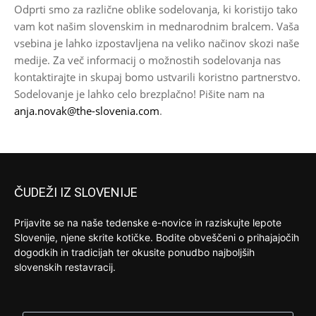
Odprti smo za različne oblike sodelovanja, ki koristijo tako
vam kot našim slovenskim in mednarodnim bralcem. Vaša
vsebina je lahko izpostavljena na veliko načinov skozi naše
medije. Za več informacij o možnostih sodelovanja nas
kontaktirajte in skupaj bomo ustvarili koristno partnerstvo.
Sodelovanje je lahko celo brezplačno! Pišite nam na
anja.novak@the-slovenia.com
.
ČUDEŽI IZ SLOVENIJE
Prijavite se na naše tedenske e-novice in raziskujte lepote
Slovenije, njene skrite kotičke. Bodite obveščeni o prihajajočih
dogodkih in tradicijah ter okusite ponudbo najboljših
slovenskih restavracij.