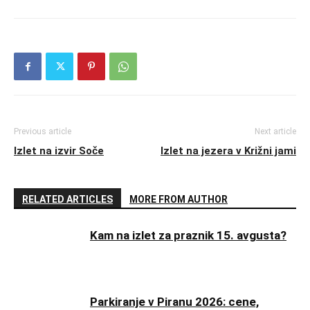
Previous article
Next article
Izlet na izvir Soče
Izlet na jezera v Križni jami
RELATED ARTICLES
MORE FROM AUTHOR
Kam na izlet za praznik 15. avgusta?
Parkiranje v Piranu 2026: cene,