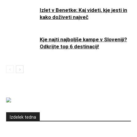
Izlet v Benetke: Kaj videti, kje jesti in
kako doživeti največ
Kje najti najboljše kampe v Sloveniji?
Odkrijte top 6 destinacij!
Izdelek tedna