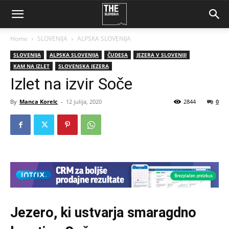
Home
SLOVENIJA
ALPSKA SLOVENIJA
SLOVENIJA
ALPSKA SLOVENIJA
ČUDESA
JEZERA V SLOVENIJI
KAM NA IZLET
SLOVENSKA JEZERA
Izlet na izvir Soče
By
Manca Korelc
-
12 julija, 2020
2844
0
Jezero, ki ustvarja smaragdno