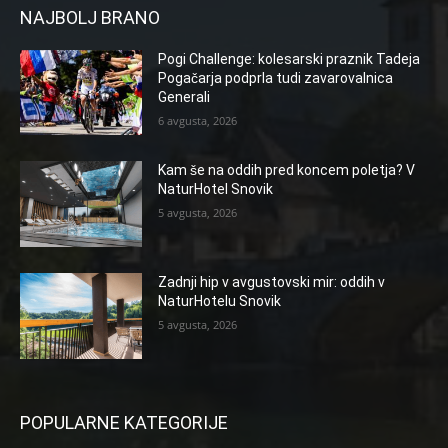
NAJBOLJ BRANO
Pogi Challenge: kolesarski praznik Tadeja
Pogačarja podprla tudi zavarovalnica
Generali
6 avgusta, 2026
Kam še na oddih pred koncem poletja? V
NaturHotel Snovik
5 avgusta, 2026
Zadnji hip v avgustovski mir: oddih v
NaturHotelu Snovik
5 avgusta, 2026
POPULARNE KATEGORIJE