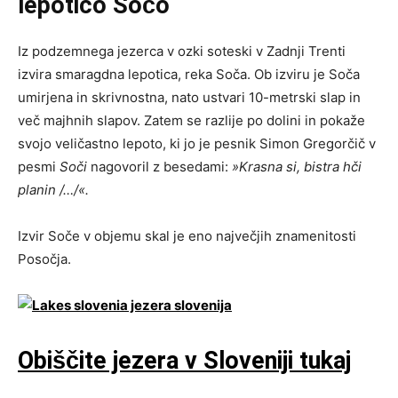
lepotico Sočo
Iz podzemnega jezerca v ozki soteski v Zadnji Trenti
izvira smaragdna lepotica, reka Soča. Ob izviru je Soča
umirjena in skrivnostna, nato ustvari 10-metrski slap in
več majhnih slapov. Zatem se razlije po dolini in pokaže
svojo veličastno lepoto, ki jo je pesnik Simon Gregorčič v
pesmi
Soči
nagovoril z besedami:
»Krasna si, bistra hči
planin /…/«.
Izvir Soče v objemu skal je eno največjih znamenitosti
Posočja.
Obiščite jezera v Sloveniji tukaj