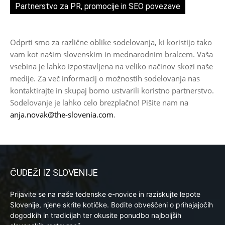
Partnerstvo za PR, promocije in SEO povezave
Odprti smo za različne oblike sodelovanja, ki koristijo tako
vam kot našim slovenskim in mednarodnim bralcem. Vaša
vsebina je lahko izpostavljena na veliko načinov skozi naše
medije. Za več informacij o možnostih sodelovanja nas
kontaktirajte in skupaj bomo ustvarili koristno partnerstvo.
Sodelovanje je lahko celo brezplačno! Pišite nam na
anja.novak@the-slovenia.com
.
ČUDEŽI IZ SLOVENIJE
Prijavite se na naše tedenske e-novice in raziskujte lepote
Slovenije, njene skrite kotičke. Bodite obveščeni o prihajajočih
dogodkih in tradicijah ter okusite ponudbo najboljših