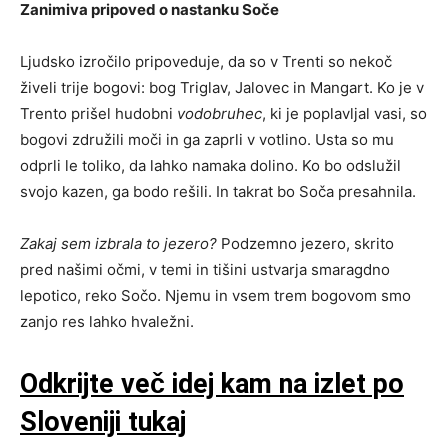
Zanimiva pripoved o nastanku Soče
Ljudsko izročilo pripoveduje, da so v Trenti so nekoč
živeli trije bogovi: bog Triglav, Jalovec in Mangart. Ko je v
Trento prišel hudobni
vodobruhec
, ki je poplavljal vasi, so
bogovi združili moči in ga zaprli v votlino. Usta so mu
odprli le toliko, da lahko namaka dolino. Ko bo odslužil
svojo kazen, ga bodo rešili. In takrat bo Soča presahnila.
Zakaj sem izbrala to jezero?
Podzemno jezero, skrito
pred našimi očmi, v temi in tišini ustvarja smaragdno
lepotico, reko Sočo. Njemu in vsem trem bogovom smo
zanjo res lahko hvaležni.
Odkrijte več idej kam na izlet po
Sloveniji tukaj