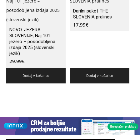
Darilni paket THE
SLOVENIA pralines
17.99
€
NOVO: JEZERA
SLOVENIJE, Naj 101
jezero – posodobljena
izdaja 2025 (slovenski
jezik)
29.99
€
Dodaj v košarico
Dodaj v košarico