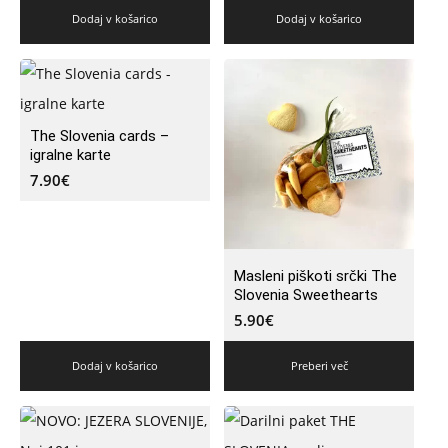
Dodaj v košarico
Dodaj v košarico
The Slovenia cards –
igralne karte
7.90
€
Masleni piškoti srčki The
Slovenia Sweethearts
5.90
€
Dodaj v košarico
Preberi več