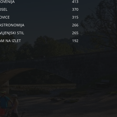
LOVENIJA
413
OSEL
370
OVICE
315
ASTRONOMIJA
266
VLJENJSKI STIL
265
AM NA IZLET
192