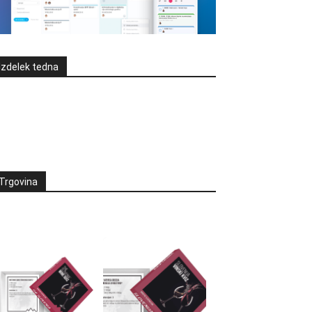
Izdelek tedna
Trgovina