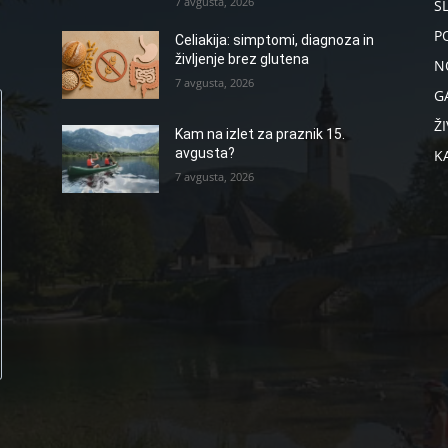
7 avgusta, 2026
S
P
Celiakija: simptomi, diagnoza in
življenje brez glutena
N
7 avgusta, 2026
G
ŽI
Kam na izlet za praznik 15.
avgusta?
K
7 avgusta, 2026