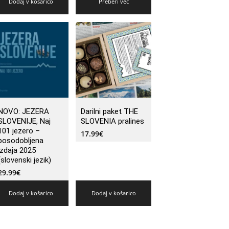
Dodaj v košarico
Preberi več
NOVO: JEZERA
Darilni paket THE
SLOVENIJE, Naj
SLOVENIA pralines
101 jezero –
17.99
€
posodobljena
izdaja 2025
(slovenski jezik)
29.99
€
Dodaj v košarico
Dodaj v košarico