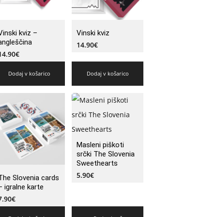
Vinski kviz –
Vinski kviz
angleščina
14.90
€
14.90
€
Dodaj v košarico
Dodaj v košarico
Masleni piškoti
srčki The Slovenia
Sweethearts
5.90
€
The Slovenia cards
– igralne karte
7.90
€