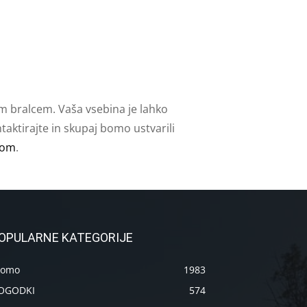
m bralcem. Vaša vsebina je lahko
aktirajte in skupaj bomo ustvarili
com
.
OPULARNE KATEGORIJE
romo
1983
OGODKI
574