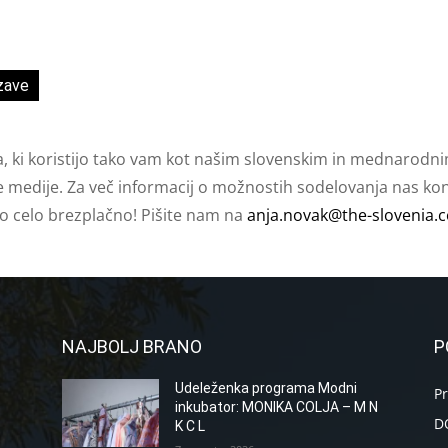
zave
a, ki koristijo tako vam kot našim slovenskim in mednarodni
e medije. Za več informacij o možnostih sodelovanja nas kont
ko celo brezplačno! Pišite nam na
anja.novak@the-slovenia.
NAJBOLJ BRANO
P
Udeleženka programa Modni
P
inkubator: MONIKA COLJA – M N
D
K C L