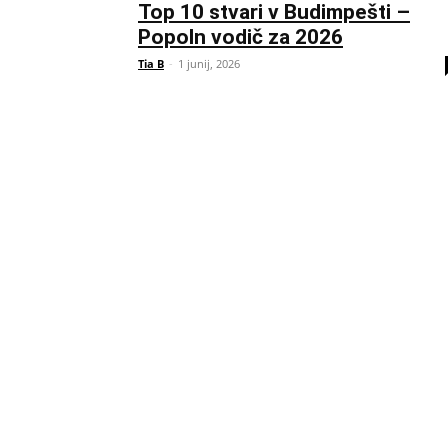
Top 10 stvari v Budimpešti –
Popoln vodič za 2026
Tia B
-
1 junij, 2026