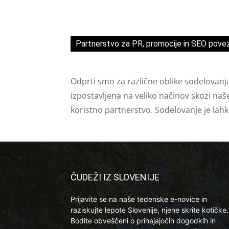
Partnerstvo za PR, promocije in SEO pove
Odprti smo za različne oblike sodelovanj
izpostavljena na veliko načinov skozi naš
koristno partnerstvo. Sodelovanje je lah
ČUDEŽI IZ SLOVENIJE
Prijavite se na naše tedenske e-novice in
raziskujte lepote Slovenije, njene skrite kotičke.
Bodite obveščeni o prihajajočih dogodkih in