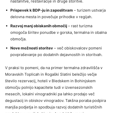
nastanitve, restavracije in druge storitve.
Prispevek k BDP‑ju in zaposlitvam
– turizem ustvarja
delovna mesta in povečuje prihodke v regijah.
Razvoj manj obiskanih območij
– rast turizma
omogoča širitev ponudbe v gorska, termalna in obalna
območja.
Nove možnosti storitev
– več obiskovalcev pomeni
povpraševanje po dodatnih dejavnostih in storitvah.
V praksi to pomeni, da na primer termalna zdravilišča v
Moravskih Toplicah in Rogaški Slatini beležijo večje
število rezervacij, hoteli v Bledskem in Bohinjskem
območju polnijo kapacitete tudi v izvensezonskih
mesecih, lokalni vinogradniki pa lahko prodajo več
degustacij in obiskov vinogradov. Takšna poraba podpira
manjša podjetja in spodbuja razvoj dodatnih turističnih