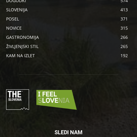
DOGODKI
574
SLOVENIJA
413
POSEL
371
NOVICE
315
GASTRONOMIJA
266
ŽIVLJENJSKI STIL
265
KAM NA IZLET
192
SLEDI NAM