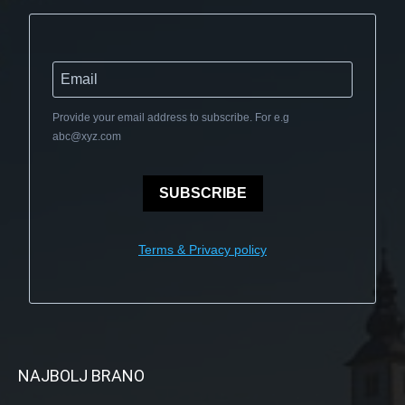
Provide your email address to subscribe. For e.g
abc@xyz.com
SUBSCRIBE
Terms & Privacy policy
NAJBOLJ BRANO