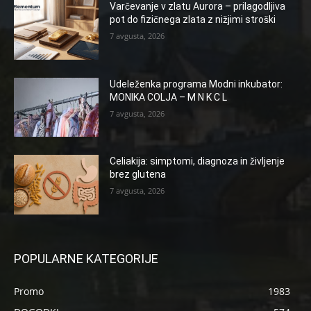
Varčevanje v zlatu Aurora – prilagodljiva
pot do fizičnega zlata z nižjimi stroški
7 avgusta, 2026
Udeleženka programa Modni inkubator:
MONIKA COLJA – M N K C L
7 avgusta, 2026
Celiakija: simptomi, diagnoza in življenje
brez glutena
7 avgusta, 2026
POPULARNE KATEGORIJE
Promo
1983