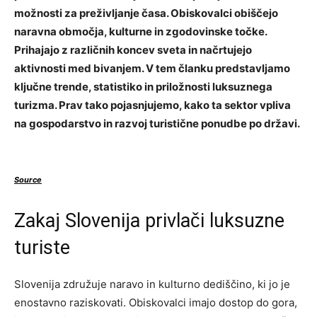
možnosti za preživljanje časa. Obiskovalci obiščejo
naravna območja, kulturne in zgodovinske točke.
Prihajajo z različnih koncev sveta in načrtujejo
aktivnosti med bivanjem. V tem članku predstavljamo
ključne trende, statistiko in priložnosti luksuznega
turizma. Prav tako pojasnjujemo, kako ta sektor vpliva
na gospodarstvo in razvoj turistične ponudbe po državi.
Source
Zakaj Slovenija privlači luksuzne
turiste
Slovenija združuje naravo in kulturno dediščino, ki jo je
enostavno raziskovati. Obiskovalci imajo dostop do gora,