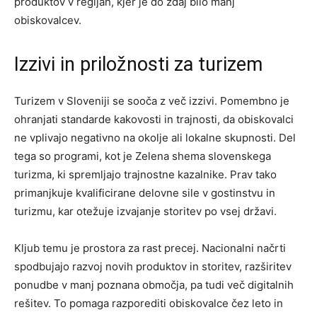
produktov v regijah, kjer je do zdaj bilo manj
obiskovalcev.
Izzivi in priložnosti za turizem
Turizem v Sloveniji se sooča z več izzivi. Pomembno je
ohranjati standarde kakovosti in trajnosti, da obiskovalci
ne vplivajo negativno na okolje ali lokalne skupnosti. Del
tega so programi, kot je Zelena shema slovenskega
turizma, ki spremljajo trajnostne kazalnike. Prav tako
primanjkuje kvalificirane delovne sile v gostinstvu in
turizmu, kar otežuje izvajanje storitev po vsej državi.
Kljub temu je prostora za rast precej. Nacionalni načrti
spodbujajo razvoj novih produktov in storitev, razširitev
ponudbe v manj poznana območja, pa tudi več digitalnih
rešitev. To pomaga razporediti obiskovalce čez leto in