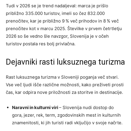
Tudi v 2026 se je trend nadaljeval: marca je prišlo
približno 335.000 turistov, imeli so čez 832.000
prenočitev, kar je približno 9 % več prihodov in 8 % več
prenočitev kot v marcu 2025. Številke v prvem četrtletju
2026 so še vedno šle navzgor, Slovenija je v očeh
turistov postala res bolj privlačna.
Dejavniki rasti luksuznega turizma
Rast luksuznega turizma v Sloveniji poganja več stvari.
Vse več ljudi išče različne možnosti, kako preživeti prosti
čas, kar odpira nove priložnosti za storitve in destinacije.
Naravni in kulturni viri
– Slovenija nudi dostop do
gora, jezer, rek, term, zgodovinskih mest in kulturnih
znamenitosti, ki jih turisti radi vključijo v svoje načrte.