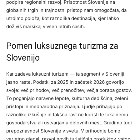
podpira regionalni razvoj. Prisotnost Slovenije na
globalnih trgih in trajnostni pristop nam omogočata, da
utrdimo položaj kot raznolika destinacija, kjer lahko
doživiš marsikaj v vseh letnih časih.
Pomen luksuznega turizma za
Slovenijo
Kar zadeva luksuzni turizem — ta segment v Sloveniji
jasno raste. Podatki za 2025 in začetek 2026 govorijo
svoje: več prihodov, več prenočitev, večja poraba gostov.
To poganjajo naravne lepote, kulturna dediščina, zeleni
pristopi in mednarodna priznanja. Ljudje prihajajo po
raznolike izkušnje in takšna rast ne koristi le lokalnemu
gospodarstvu ali ustvarjanju delovnih mest. Gradimo tudi
prepoznavnost Slovenije v svetu. V prihodnje bomo
verjetno gledali razvoj novih turističnih produktov, vstop