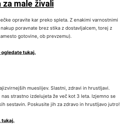
za male živali
ječke opravite kar preko spleta. Z enakimi varnostnimi
 nakup poravnate brez stika z dostavljalcem, torej z
amesto gotovine, ob prevzemu).⁣⁣
 ogledate tukaj.
zvirnejših mueslijev. Slastni, zdravi in hrustljavi.
, ki nas strastno izdelujeta že več kot 3 leta. Izjemno se
kih sestavin. Poskusite jih za zdravo in hrustljavo jutro!
 tukaj.