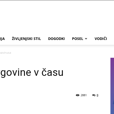
IJA
ŽIVLJENJSKI STIL
DOGODKI
POSEL
VODIČI
navirusa
rgovine v času
2881
0