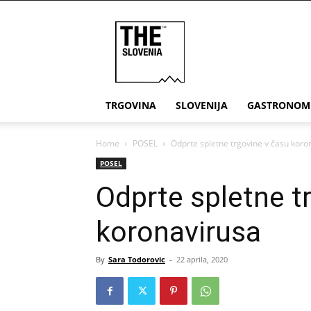
THE
Slovenia
TRGOVINA
SLOVENIJA
GASTRONOM
Home
POSEL
Odprte spletne trgovine v času koro
POSEL
Odprte spletne t
koronavirusa
By
Sara Todorovic
-
22 aprila, 2020