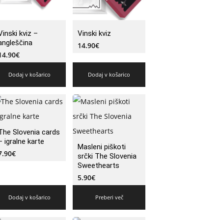
Vinski kviz –
Vinski kviz
angleščina
14.90
€
14.90
€
Dodaj v košarico
Dodaj v košarico
The Slovenia cards
– igralne karte
Masleni piškoti
7.90
€
srčki The Slovenia
Sweethearts
5.90
€
Dodaj v košarico
Preberi več