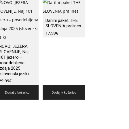
Darilni paket THE
SLOVENIA pralines
17.99
€
NOVO: JEZERA
SLOVENIJE, Naj
101 jezero –
posodobljena
izdaja 2025
(slovenski jezik)
29.99
€
Dodaj v košarico
Dodaj v košarico