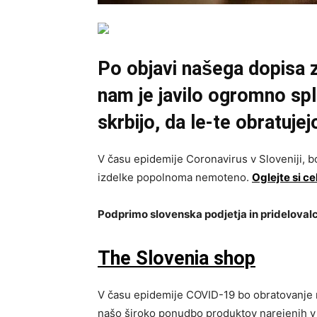
Po objavi našega dopisa 
nam je javilo ogromno sple
skrbijo, da le-te obratuj
V času epidemije Coronavirus v Sloveniji, bo
izdelke popolnoma nemoteno.
Oglejte si c
Podprimo slovenska podjetja in pridelovalc
The Slovenia shop
V času epidemije COVID-19 bo obratovanje n
našo široko ponudbo produktov narejenih v S