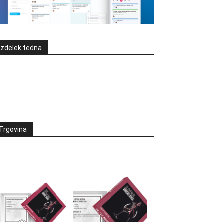
Izdelek tedna
Trgovina