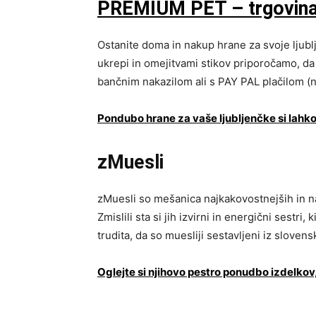
PREMIUM PET – trgovina 
Ostanite doma in nakup hrane za svoje ljubl
ukrepi in omejitvami stikov priporočamo, da⁣
bančnim nakazilom ali s PAY PAL plačilom (n
Pondubo hrane za vaše ljubljenčke si lahko
zMuesli
zMuesli so mešanica najkakovostnejših in naji
Zmislili sta si jih izvirni in energični sestri
trudita, da so muesliji sestavljeni iz slovens
Oglejte si njihovo pestro ponudbo izdelkov,