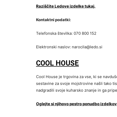
Raziščite Ledove izdelke tukaj.
Kontaktni podatki:
Telefonska številka: 070 800 152
Elektronski naslov:
narocila@ledo.si
COOL HOUSE
Cool House je trgovina za vse, ki se navduš
sestavine za svoje mojstrovine našli tako tisti,
nadgradili svoje kuharsko znanje in ga pripel
Oglejte si njihovo pestro ponudbo izdelkov,