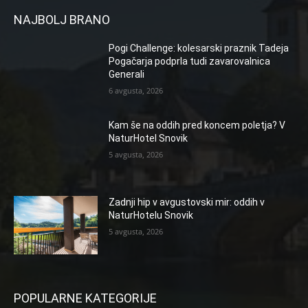
NAJBOLJ BRANO
Pogi Challenge: kolesarski praznik Tadeja
Pogačarja podprla tudi zavarovalnica
Generali
6 avgusta, 2026
Kam še na oddih pred koncem poletja? V
NaturHotel Snovik
5 avgusta, 2026
Zadnji hip v avgustovski mir: oddih v
NaturHotelu Snovik
5 avgusta, 2026
POPULARNE KATEGORIJE