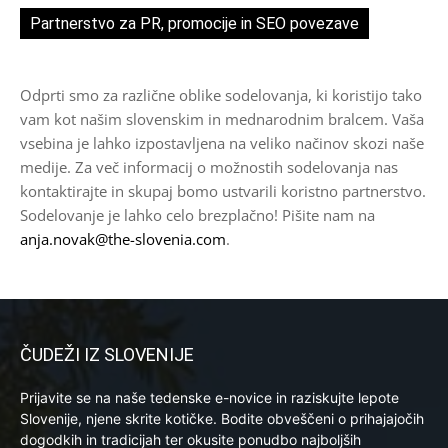
Partnerstvo za PR, promocije in SEO povezave
Odprti smo za različne oblike sodelovanja, ki koristijo tako
vam kot našim slovenskim in mednarodnim bralcem. Vaša
vsebina je lahko izpostavljena na veliko načinov skozi naše
medije. Za več informacij o možnostih sodelovanja nas
kontaktirajte in skupaj bomo ustvarili koristno partnerstvo.
Sodelovanje je lahko celo brezplačno! Pišite nam na
anja.novak@the-slovenia.com
.
ČUDEŽI IZ SLOVENIJE
Prijavite se na naše tedenske e-novice in raziskujte lepote
Slovenije, njene skrite kotičke. Bodite obveščeni o prihajajočih
dogodkih in tradicijah ter okusite ponudbo najboljših