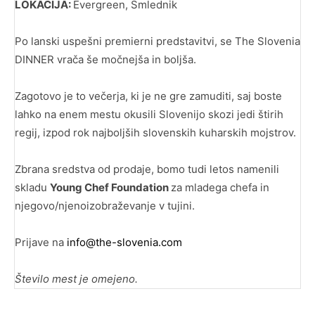
LOKACIJA:
Evergreen, Smlednik
Po lanski uspešni premierni predstavitvi, se The Slovenia
DINNER vrača še močnejša in boljša.
Zagotovo je to večerja, ki je ne gre zamuditi, saj
boste
lahko na enem mestu okusili Slovenijo skozi jedi štirih
regij, izpod rok najboljših slovenskih kuharskih mojstrov.
Zbrana sredstva od prodaje, bomo tudi letos namenili
skladu
Young Chef Foundation
za mladega chefa in
njegovo/njenoizobraževanje v tujini.
Prijave na
info@the-slovenia.com
Število mest je omejeno.