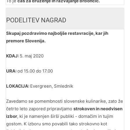
To je
čas za druženje in razvajanje brbončic.
PODELITEV NAGRAD
Skupaj pozdravimo najboljše restavracije, kar jih
premore Slovenija.
KDAJ:
5. maj 2020
URA:
od 15.00 do 17.00
LOKACIJA:
Evergreen, Smlednik
Zavedamo se pomembnosti slovenske kulinarike, zato že
četrto leto zapored pripravljamo
strokoven in neodvisen
izbor
, ki je
namenjen širši publiki - domačim in tujim
gostom. K izboru smo povabili tako strokovno kot