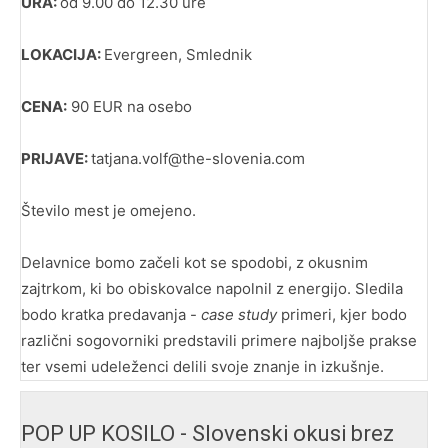
URA:
od 9.00 do 12.30 ure
LOKACIJA:
Evergreen, Smlednik
CENA:
90 EUR na osebo
PRIJAVE:
tatjana.volf@the-slovenia.com
Število mest je omejeno.
Delavnice bomo začeli kot se spodobi, z okusnim
zajtrkom, ki bo obiskovalce napolnil z energijo. Sledila
bodo kratka predavanja -
case study
primeri, kjer bodo
različni sogovorniki predstavili primere najboljše prakse
ter vsemi udeleženci delili svoje znanje in izkušnje.
POP UP KOSILO - Slovenski okusi brez