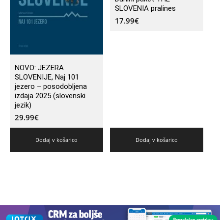
SLOVENIA pralines
17.99
€
NOVO: JEZERA
SLOVENIJE, Naj 101
jezero – posodobljena
izdaja 2025 (slovenski
jezik)
29.99
€
Dodaj v košarico
Dodaj v košarico