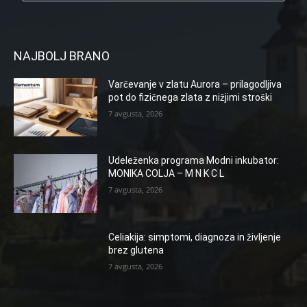
NAJBOLJ BRANO
Varčevanje v zlatu Aurora – prilagodljiva
pot do fizičnega zlata z nižjimi stroški
7 avgusta, 2026
Udeleženka programa Modni inkubator:
MONIKA COLJA – M N K C L
7 avgusta, 2026
Celiakija: simptomi, diagnoza in življenje
brez glutena
7 avgusta, 2026