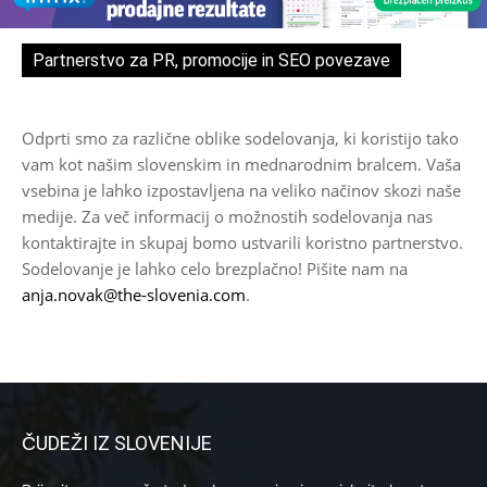
Partnerstvo za PR, promocije in SEO povezave
Odprti smo za različne oblike sodelovanja, ki koristijo tako
vam kot našim slovenskim in mednarodnim bralcem. Vaša
vsebina je lahko izpostavljena na veliko načinov skozi naše
medije. Za več informacij o možnostih sodelovanja nas
kontaktirajte in skupaj bomo ustvarili koristno partnerstvo.
Sodelovanje je lahko celo brezplačno! Pišite nam na
anja.novak@the-slovenia.com
.
ČUDEŽI IZ SLOVENIJE