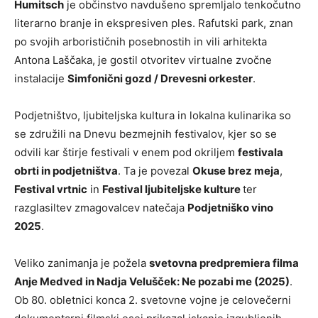
Humitsch
je občinstvo navdušeno spremljalo tenkočutno
literarno branje in ekspresiven ples. Rafutski park, znan
po svojih arborističnih posebnostih in vili arhitekta
Antona Laščaka, je gostil otvoritev virtualne zvočne
instalacije
Simfonični gozd / Drevesni orkester
.
Podjetništvo, ljubiteljska kultura in lokalna kulinarika so
se združili na Dnevu bezmejnih festivalov, kjer so se
odvili kar štirje festivali v enem pod okriljem
festivala
obrti in podjetništva
. Ta je povezal
Okuse brez meja
,
Festival vrtnic
in
Festival ljubiteljske kulture
ter
razglasiltev zmagovalcev natečaja
Podjetniško vino
2025
.
Veliko zanimanja je požela
svetovna predpremiera filma
Anje Medved in Nadja Velušček: Ne pozabi me (2025)
.
Ob 80. obletnici konca 2. svetovne vojne je celovečerni