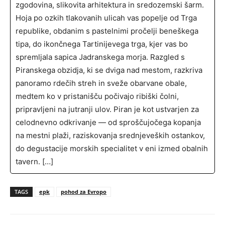
zgodovina, slikovita arhitektura in sredozemski šarm.
Hoja po ozkih tlakovanih ulicah vas popelje od Trga
republike, obdanim s pastelnimi pročelji beneškega
tipa, do ikončnega Tartinijevega trga, kjer vas bo
spremljala sapica Jadranskega morja. Razgled s
Piranskega obzidja, ki se dviga nad mestom, razkriva
panoramo rdečih streh in sveže obarvane obale,
medtem ko v pristanišču počivajo ribiški čolni,
pripravljeni na jutranji ulov. Piran je kot ustvarjen za
celodnevno odkrivanje — od sproščujočega kopanja
na mestni plaži, raziskovanja srednjeveških ostankov,
do degustacije morskih specialitet v eni izmed obalnih
tavern. […]
TAGS
epk
pohod za Evropo