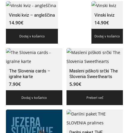
Vinski kviz – angleščina
Vinski kviz
14.90
€
14.90
€
Dodaj v košarico
Dodaj v košarico
The Slovenia cards –
Masleni piškoti srčki The
igralne karte
Slovenia Sweethearts
7.90
€
5.90
€
Dodaj v košarico
Preberi več
Darilni paket THE