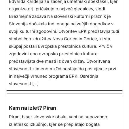
Edvarda Kardelja se začenja umetniški spektakel, kjer
organizatorji pričakujejo največ gledalcev, sledi
Brezmejna zabava Na slovenski kulturni praznik je
Slovenija dočakala tudi enega največjih dogodkov v
svoji kulturni zgodovini. Otvoritev EPK predstavlja tudi
simbolično združitev Nova Gorice in Gorice, ki sta
skupaj postali Evropska prestolnica kulture. Prvič v
zgodovini eno evropsko prestolnico kulture
predstavljata dve mesti iz dveh držav. Otvoritvena
slovesnost z imenom »Od postaje do postaje« je prvi
in največji vrhunec programa EPK. Osrednja
slovesnost […]
Kam na izlet? Piran
Piran, biser slovenske obale, vabi na nepozabno
izletniško izkušnjo, kjer se prepletajo bogata