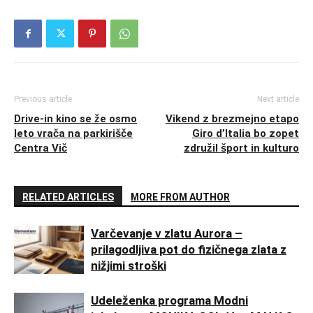
Previous article
Next article
Drive-in kino se že osmo
Vikend z brezmejno etapo
leto vrača na parkirišče
Giro d’Italia bo zopet
Centra Vič
združil šport in kulturo
RELATED ARTICLES
MORE FROM AUTHOR
Varčevanje v zlatu Aurora –
prilagodljiva pot do fizičnega zlata z
nižjimi stroški
Udeleženka programa Modni