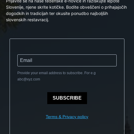
Prijavite se na naše tedenske e-novice in raziskujte lepote
Slovenije, njene skrite kotičke. Bodite obveščeni o prihajajočih
dogodkih in tradicijah ter okusite ponudbo najboljših
slovenskih restavracij.
Provide your email address to subscribe. For e.g
abc@xyz.com
SUBSCRIBE
Terms & Privacy policy