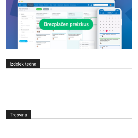
Izdelek tedna
Trgovina