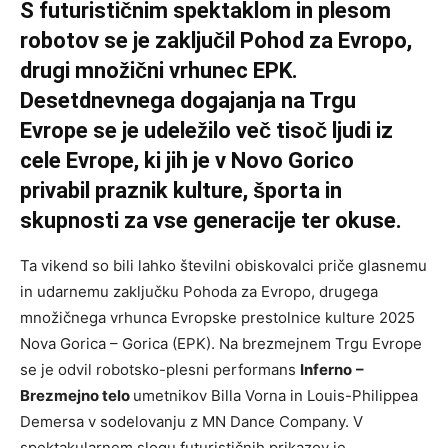
S futurističnim spektaklom in plesom
robotov se je zaključil Pohod za Evropo,
drugi množični vrhunec EPK.
Desetdnevnega dogajanja na Trgu
Evrope se je udeležilo več tisoč ljudi iz
cele Evrope, ki jih je v Novo Gorico
privabil praznik kulture, športa in
skupnosti za vse generacije ter okuse.
Ta vikend so bili lahko številni obiskovalci priče glasnemu
in udarnemu zaključku Pohoda za Evropo, drugega
množičnega vrhunca Evropske prestolnice kulture 2025
Nova Gorica – Gorica (EPK). Na brezmejnem Trgu Evrope
se je odvil robotsko-plesni performans
Inferno
–
Brezmejno telo
umetnikov Billa Vorna in Louis-Philippea
Demersa v sodelovanju z MN Dance Company. V
spektakularnem slogu futurističnih prikazov je