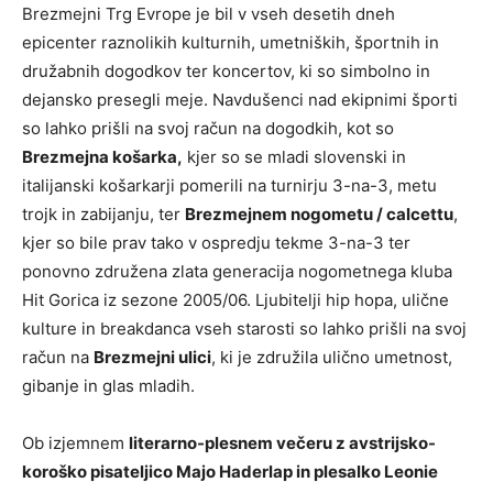
Brezmejni Trg Evrope je bil v vseh desetih dneh
epicenter raznolikih kulturnih, umetniških, športnih in
družabnih dogodkov ter koncertov, ki so simbolno in
dejansko presegli meje. Navdušenci nad ekipnimi športi
so lahko prišli na svoj račun na dogodkih, kot so
Brezmejna košarka,
kjer so se mladi slovenski in
italijanski košarkarji pomerili na turnirju 3-na-3, metu
trojk in zabijanju, ter
Brezmejnem nogometu / calcettu
,
kjer so bile prav tako v ospredju tekme 3-na-3 ter
ponovno združena zlata generacija nogometnega kluba
Hit Gorica iz sezone 2005/06. Ljubitelji hip hopa, ulične
kulture in breakdanca vseh starosti so lahko prišli na svoj
račun na
Brezmejni ulici
, ki je združila ulično umetnost,
gibanje in glas mladih.
Ob izjemnem
literarno-plesnem večeru z avstrijsko-
koroško pisateljico Majo Haderlap in plesalko Leonie