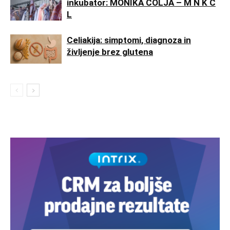
inkubator: MONIKA COLJA – M N K C
L
Celiakija: simptomi, diagnoza in
življenje brez glutena