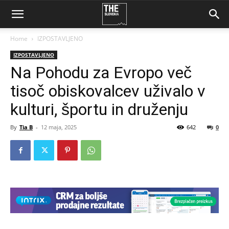
Home
IZPOSTAVLJENO
IZPOSTAVLJENO
Na Pohodu za Evropo več
tisoč obiskovalcev uživalo v
kulturi, športu in druženju
By
Tia B
-
12 maja, 2025
642
0