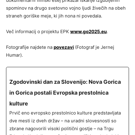
dokumentarni filmski esej prikazal iskanje izgubljenih
spominov na drugo svetovno vojno ljudi živečih na obeh
straneh goriške meje, ki jih nona ni povedala.
Več informacij o projektu EPK
www.go2025.eu
.
Fotografije najdete na
povezavi
(Fotograf je Jernej
Humar).
Zgodovinski dan za Slovenijo: Nova Gorica
in Gorica postali Evropska prestolnica
kulture
Prvič eno evropsko prestolnico kulture predstavljata
dve mesti iz dveh držav – na uradni slovesnosti so
zbrane nagovorili visoki politični gostje – na Trgu