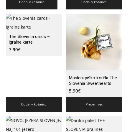
Dodaj v košarico
Dodaj v košarico
The Slovenia cards –
igralne karte
7.90
€
Masleni piškoti srčki The
Slovenia Sweethearts
5.90
€
Dodaj v košarico
Preberi več