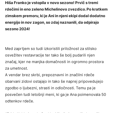
Hiša Franko je vstopila v novo sezono! Prvič s tremi
rdečimi in eno zeleno Michelinovo zvezdico. Po kratkem
zimskem premoru, ki je Ani in njeni ekipi dodal dodatno
energijo in nov zagon, so zdaj naznanili, da odpirajo
sezono 2024!
Med zaprtjem so tudi izkoristili priložnost za stilsko
osvežitev restavracije ter tako še bolj pudarili njen
značaj, kjer ne manjka domačnosti in ogromno prostora
za umetnost.
A vendar brez skrbi, prepoznavni in značilni rdeče
obarvani zidovi ostajajo in tako še naprej pripovedujejo
zgodbo o ljubezni, strasti in odločnosti. Temu pa je
posvečen tudi letošnji meni, ki ga je Ana poimenovala 50
odtenkov rdeče.