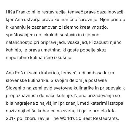
Hiša Franko ni le restavracija, temveč prava oaza inovacij,
kjer Ana ustvarja pravo kulinarično čarovnijo. Njen pristop
k kuhanju je zaznamovan z izjemno kreativnostjo,
spoštovanjem do lokalnih sestavin in izjemno
natančnostjo pri pripravi jedi. Vsaka jed, ki zapusti njeno
kuhinjo, je prava umetnina, ki goste popelje skozi
nepozabno kulinarično izkušnjo.
Ana Roš ni samo kuharica, temveč tudi ambasadorka
slovenske kulinarike. S svojim delom je postavila
Slovenijo na zemljevid svetovne kulinarike in prispevala k
prepoznavnosti domače kuhinje. Njena prizadevanja so
bila nagrajena z najvišjimi priznanji, med katerimi izstopa
naziv najboljše kuharice na svetu, ki ga je prejela leta
2017 po izboru revije The World’s 50 Best Restaurants.