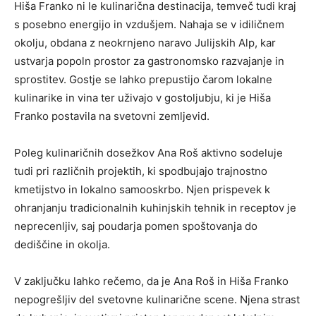
Hiša Franko ni le kulinarična destinacija, temveč tudi kraj
s posebno energijo in vzdušjem. Nahaja se v idiličnem
okolju, obdana z neokrnjeno naravo Julijskih Alp, kar
ustvarja popoln prostor za gastronomsko razvajanje in
sprostitev. Gostje se lahko prepustijo čarom lokalne
kulinarike in vina ter uživajo v gostoljubju, ki je Hiša
Franko postavila na svetovni zemljevid.
Poleg kulinaričnih dosežkov Ana Roš aktivno sodeluje
tudi pri različnih projektih, ki spodbujajo trajnostno
kmetijstvo in lokalno samooskrbo. Njen prispevek k
ohranjanju tradicionalnih kuhinjskih tehnik in receptov je
neprecenljiv, saj poudarja pomen spoštovanja do
dediščine in okolja.
V zaključku lahko rečemo, da je Ana Roš in Hiša Franko
nepogrešljiv del svetovne kulinarične scene. Njena strast