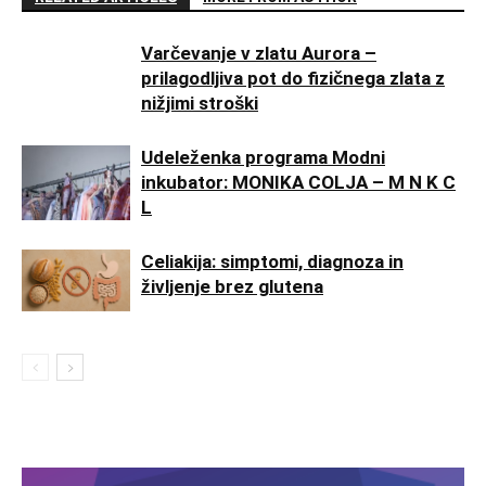
Varčevanje v zlatu Aurora –
prilagodljiva pot do fizičnega zlata z
nižjimi stroški
Udeleženka programa Modni
inkubator: MONIKA COLJA – M N K C
L
Celiakija: simptomi, diagnoza in
življenje brez glutena