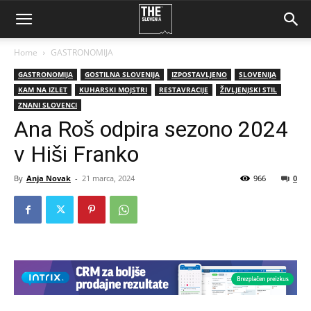
Home
GASTRONOMIJA
GASTRONOMIJA
GOSTILNA SLOVENIJA
IZPOSTAVLJENO
SLOVENIJA
KAM NA IZLET
KUHARSKI MOJSTRI
RESTAVRACIJE
ŽIVLJENJSKI STIL
ZNANI SLOVENCI
Ana Roš odpira sezono 2024
v Hiši Franko
By
Anja Novak
-
21 marca, 2024
966
0