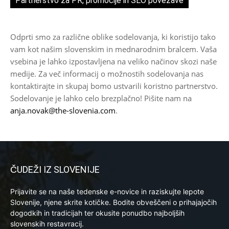
Partnerstvo za PR, promocije in SEO povezave
Odprti smo za različne oblike sodelovanja, ki koristijo tako
vam kot našim slovenskim in mednarodnim bralcem. Vaša
vsebina je lahko izpostavljena na veliko načinov skozi naše
medije. Za več informacij o možnostih sodelovanja nas
kontaktirajte in skupaj bomo ustvarili koristno partnerstvo.
Sodelovanje je lahko celo brezplačno! Pišite nam na
anja.novak@the-slovenia.com
.
ČUDEŽI IZ SLOVENIJE
Prijavite se na naše tedenske e-novice in raziskujte lepote
Slovenije, njene skrite kotičke. Bodite obveščeni o prihajajočih
dogodkih in tradicijah ter okusite ponudbo najboljših
slovenskih restavracij.