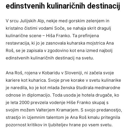
edinstvenih kulinaričnih destinacij
V srcu Julijskih Alp, nekje med gorskim zelenjem in
kristalno čistimi vodami Soče, se nahaja skrit dragulj
kulinarične scene – Hiša Franko. Ta prefinjena
restavracija, ki jo je zasnovala kuharska mojstrica Ana
Roš, se je zapisala v zgodovino kot ena izmed najbolj
edinstvenih kulinaričnih destinacij na svetu.
Ana Roš, rojena v Kobaridu v Sloveniji, ni začela svoje
kariere kot kuharica. Svoje prve korake v svetu kulinarike
je naredila, ko je kot mlada ženska študirala mednarodne
odnose in diplomacijo. Toda usoda je hotela drugače, ko
je leta 2000 prevzela vodenje Hiše Franko skupaj s
svojim možem Valterjem Kramarjem. S svojo predanostjo,
strastjo in izjemnim talentom je Ana Roš kmalu pritegnila
pozornost kritikov in ljubiteljev hrane po vsem svetu.