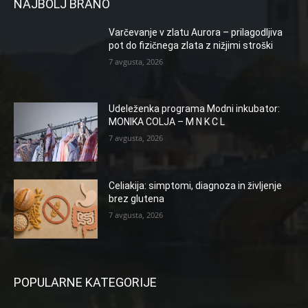
NAJBOLJ BRANO
Varčevanje v zlatu Aurora – prilagodljiva
pot do fizičnega zlata z nižjimi stroški
7 avgusta, 2026
Udeleženka programa Modni inkubator:
MONIKA COLJA – M N K C L
7 avgusta, 2026
Celiakija: simptomi, diagnoza in življenje
brez glutena
7 avgusta, 2026
POPULARNE KATEGORIJE