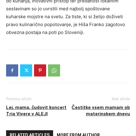
do kuhanja, inovativni pristop ter predanost lokalnim
sestavinam so jo uvrstili med najbolj spoštovane
kuharske mojstre na svetu. Za tiste, ki si želijo doživeti
pravo kulinarično popotovanje, je Hiša Franko zagotovo
obvezna postaja na poti po Sloveniji.
Previous article
Next article
Lej, mama, čudovit koncert
Čestitke vsem mamam ob
Tria Vivere v ALEJI
materinskem dnevu
RELATED ARTICLES
MORE FROM AUTHOR