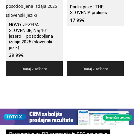
Darilni paket THE
SLOVENIA pralines
17.99
€
NOVO: JEZERA
SLOVENIJE, Naj 101
jezero – posodobljena
izdaja 2025 (slovenski
jezik)
29.99
€
Dodaj v košarico
Dodaj v košarico