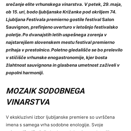
srečanje elite vrhunskega vinarstva.
V petek, 29. maja,
ob 15. uri, bodo ljubljanske Križanke pod okriljem 74.
Ljubljana Festivala premierno gostile festival
Salon
Sauvignon
, prefinjeno uverturo v letošnjo festivalsko
poletje. Po dvanajstih letih uspešnega zorenja v
najstarejšem slovenskem mestu festival premierno
prihaja v prestolnico. Poletno gledališče se bo prelevilo
v stičišče vrhunske enogastronomije, kjer bosta
žlahtnost sauvignona in glasbena umetnost zaživeli v
popolni harmoniji.
MOZAIK SODOBNEGA
VINARSTVA
V ekskluzivni izbor ljubljanske premiere so uvrščena
imena s samega vrha sodobne enologije. Svoje