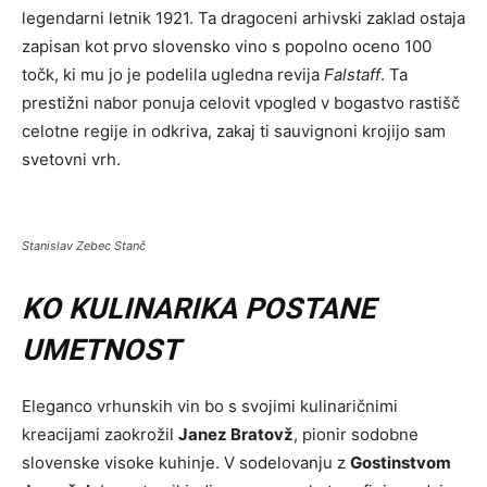
legendarni letnik 1921. Ta dragoceni arhivski zaklad ostaja
zapisan kot prvo slovensko vino s popolno oceno 100
točk, ki mu jo je podelila ugledna revija
Falstaff
. Ta
prestižni nabor ponuja celovit vpogled v bogastvo rastišč
celotne regije in odkriva, zakaj ti sauvignoni krojijo sam
svetovni vrh.
Stanislav Zebec Stanč
KO KULINARIKA POSTANE
UMETNOST
Eleganco vrhunskih vin bo s svojimi kulinaričnimi
kreacijami zaokrožil
Janez Bratovž
, pionir sodobne
slovenske visoke kuhinje. V sodelovanju z
Gostinstvom