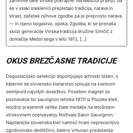
zanimive bele vinske pokrajine. Na Medotu pravijo, da
se v vsaki steklenici prepletajo tradicija, narava in
strast, začetek njihove zgodbe pa je preprosto narava
— in njeno bogastvo, opoka. Zgodba, ki se prenaša
skozi generacije Vinska tradicija družine Simčič z
domačije Medot sega v leto 1812, […]
OKUS BREZČASNE TRADICIJE
Degustacijsko selekcijo dopolnjujejo arhivski biseri, s
katerimi se slovensko kletarstvo vpisuje na svetovni
zemljevid najvišjih dosežkov. Poseben magnet za
poznavalce bo sauvignon letnika 1970 iz Ptujske kleti,
letošnji prejemnik velike zlate medalje na letošnjem
strokovnem ocenjevanju festivala Salon Sauvignon.
Najstarejša slovenska klet namreč hrani neprecenljivo
zgodovinsko dediščino, katere vrhunec predstavlja