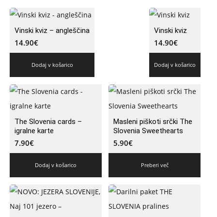
Vinski kviz – angleščina
Vinski kviz
14.90
€
14.90
€
Dodaj v košarico
Dodaj v košarico
The Slovenia cards –
Masleni piškoti srčki The
igralne karte
Slovenia Sweethearts
7.90
€
5.90
€
Dodaj v košarico
Preberi več