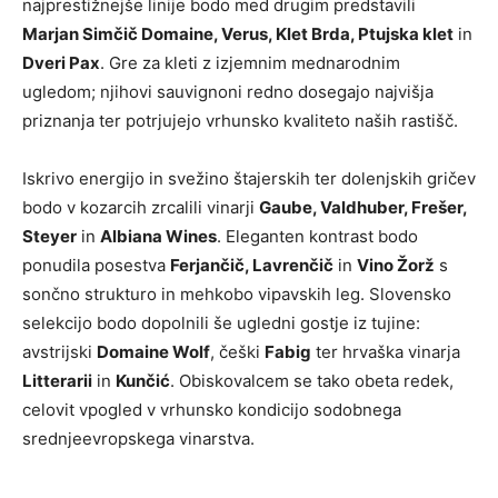
najprestižnejše linije bodo med drugim predstavili
Marjan Simčič Domaine, Verus, Klet Brda, Ptujska klet
in
Dveri Pax
. Gre za kleti z izjemnim mednarodnim
ugledom; njihovi sauvignoni redno dosegajo najvišja
priznanja ter potrjujejo vrhunsko kvaliteto naših rastišč.
Iskrivo energijo in svežino štajerskih ter dolenjskih gričev
bodo v kozarcih zrcalili vinarji
Gaube, Valdhuber, Frešer,
Steyer
in
Albiana Wines
. Eleganten kontrast bodo
ponudila posestva
Ferjančič, Lavrenčič
in
Vino Žorž
s
sončno strukturo in mehkobo vipavskih leg. Slovensko
selekcijo bodo dopolnili še ugledni gostje iz tujine:
avstrijski
Domaine Wolf
, češki
Fabig
ter hrvaška vinarja
Litterarii
in
Kunčić
. Obiskovalcem se tako obeta redek,
celovit vpogled v vrhunsko kondicijo sodobnega
srednjeevropskega vinarstva.