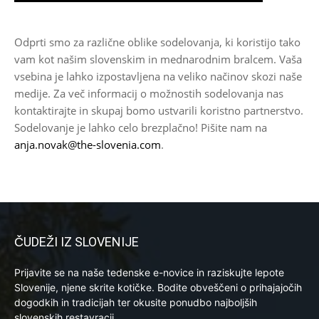
Odprti smo za različne oblike sodelovanja, ki koristijo tako
vam kot našim slovenskim in mednarodnim bralcem. Vaša
vsebina je lahko izpostavljena na veliko načinov skozi naše
medije. Za več informacij o možnostih sodelovanja nas
kontaktirajte in skupaj bomo ustvarili koristno partnerstvo.
Sodelovanje je lahko celo brezplačno! Pišite nam na
anja.novak@the-slovenia.com
.
ČUDEŽI IZ SLOVENIJE
Prijavite se na naše tedenske e-novice in raziskujte lepote
Slovenije, njene skrite kotičke. Bodite obveščeni o prihajajočih
dogodkih in tradicijah ter okusite ponudbo najboljših
slovenskih restavracij.