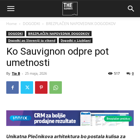
Home
DOGODKI
BREZPLAČEN NAPOVEDNIK DOGODKOV
DOGODKI
BREZPLAČEN NAPOVEDNIK DOGODKOV
Dogodki po Sloveniji ta vikend
Dogodki v Ljubljani
Ko Sauvignon odpre pot
umetnosti
By
Tia B
-
25 maja, 2026
517
0
Unikatna Plečnikova arhitektura bo postala kulisa za