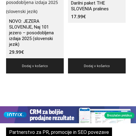
Darilni paket THE
SLOVENIA pralines
17.99
€
NOVO: JEZERA
SLOVENIJE, Naj 101
jezero – posodobljena
izdaja 2025 (slovenski
jezik)
29.99
€
Dodaj v košarico
Dodaj v košarico
Partnerstvo za PR, promocije in SEO povezave