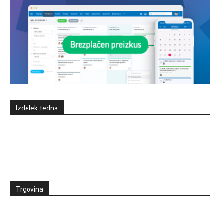
Izdelek tedna
Trgovina