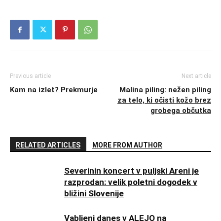
Previous article
Next article
Kam na izlet? Prekmurje
Malina piling: nežen piling
za telo, ki očisti kožo brez
grobega občutka
RELATED ARTICLES
MORE FROM AUTHOR
Severinin koncert v puljski Areni je
razprodan: velik poletni dogodek v
bližini Slovenije
Vabljeni danes v ALEJO na