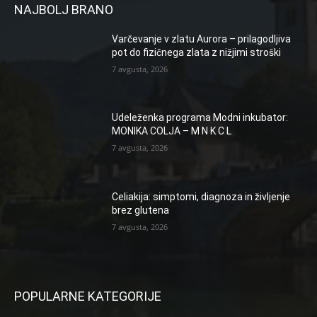
NAJBOLJ BRANO
Varčevanje v zlatu Aurora – prilagodljiva
pot do fizičnega zlata z nižjimi stroški
7 avgusta, 2026
Udeleženka programa Modni inkubator:
MONIKA COLJA – M N K C L
7 avgusta, 2026
Celiakija: simptomi, diagnoza in življenje
brez glutena
7 avgusta, 2026
POPULARNE KATEGORIJE