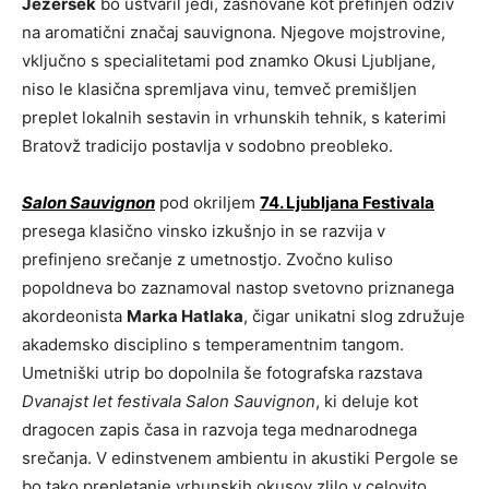
Jezeršek
bo ustvaril jedi, zasnovane kot prefinjen odziv
na aromatični značaj sauvignona. Njegove mojstrovine,
vključno s specialitetami pod znamko Okusi Ljubljane,
niso le klasična spremljava vinu, temveč premišljen
preplet lokalnih sestavin in vrhunskih tehnik, s katerimi
Bratovž tradicijo postavlja v sodobno preobleko.
Salon Sauvignon
pod okriljem
74. Ljubljana Festivala
presega klasično vinsko izkušnjo in se razvija v
prefinjeno srečanje z umetnostjo. Zvočno kuliso
popoldneva bo zaznamoval nastop svetovno priznanega
akordeonista
Marka Hatlaka
, čigar unikatni slog združuje
akademsko disciplino s temperamentnim tangom.
Umetniški utrip bo dopolnila še fotografska razstava
Dvanajst let festivala Salon Sauvignon
, ki deluje kot
dragocen zapis časa in razvoja tega mednarodnega
srečanja. V edinstvenem ambientu in akustiki Pergole se
bo tako prepletanje vrhunskih okusov zlilo v celovito