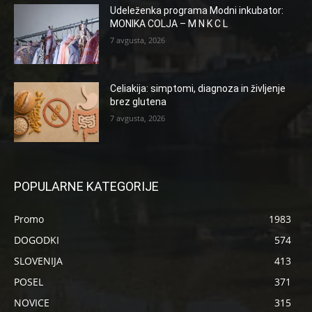
Udeleženka programa Modni inkubator:
MONIKA COLJA – M N K C L
7 avgusta, 2026
Celiakija: simptomi, diagnoza in življenje
brez glutena
7 avgusta, 2026
POPULARNE KATEGORIJE
Promo
1983
DOGODKI
574
SLOVENIJA
413
POSEL
371
NOVICE
315