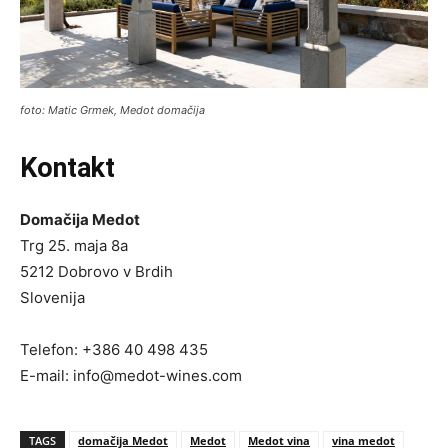
foto: Matic Grmek, Medot domačija
Kontakt
Domačija Medot
Trg 25. maja 8a
5212 Dobrovo v Brdih
Slovenija
Telefon: +386 40 498 435
E-mail:
info@medot-wines.com
TAGS
domačija Medot
Medot
Medot vina
vina medot