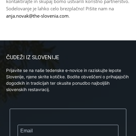
kontaktirajte in skupaj bomo ustvarili koristno partnerstvo.
Sodelovanje je lahko celo brezplačno! Pišite nam na
anja.novak@the-slovenia.com
.
ČUDEŽI IZ SLOVENIJE
Prijavite se na naše tedenske e-novice in raziskujte lepote
Slovenije, njene skrite kotičke. Bodite obveščeni o prihajajočih
dogodkih in tradicijah ter okusite ponudbo najboljših
slovenskih restavracij.