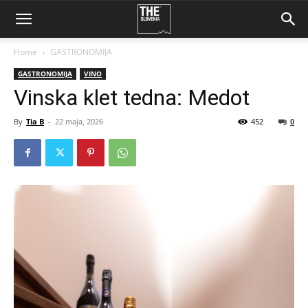
Home
GASTRONOMIJA
GASTRONOMIJA
VINO
Vinska klet tedna: Medot
By
Tia B
-
22 maja, 2026
452
0