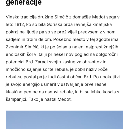
generacije
Vinska tradicija družine Simčič z domačije Medot sega v
leto 1812, ko so bila Goriška brda revnejša kmetijska
pokrajina, ljudje pa so se preživljali predvsem z vinom,
sadjem in trdim delom. Posebno mesto v tej zgodbi ima
Zvonimir Simčič, ki je po šolanju na eni najprestižnejših
enoloških šol v Italiji prinesel nov pogled na dolgoročni
potencial Brd. Zaradi svojih zaslug za ohranitev in
množično sajenje sorte rebula, je dobil naziv »oče
rebule«, postal pa je tudi častni občan Brd. Po upokojitvi
je svojo energijo usmeril v ustvarjanje prve resne
klasične penine na osnovi rebule, ki bi se lahko kosala s
šampanjci. Tako je nastal Medot.