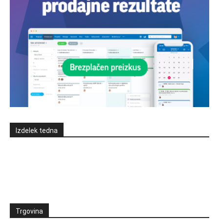
Izdelek tedna
Trgovina