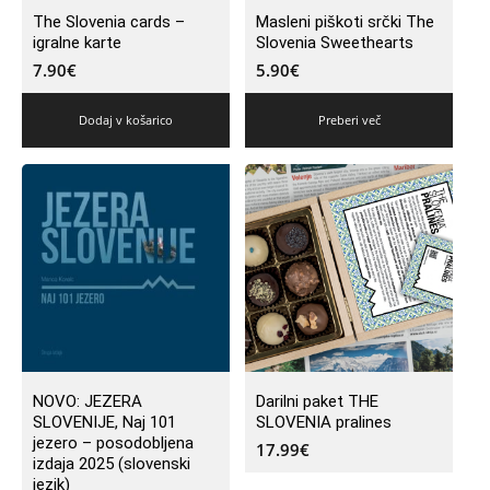
The Slovenia cards –
Masleni piškoti srčki The
igralne karte
Slovenia Sweethearts
7.90
€
5.90
€
Dodaj v košarico
Preberi več
NOVO: JEZERA
Darilni paket THE
SLOVENIJE, Naj 101
SLOVENIA pralines
jezero – posodobljena
17.99
€
izdaja 2025 (slovenski
jezik)