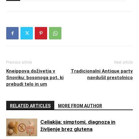
Previous article
Next article
Kneippova doživetja v
Tradicionalni Antique party
Snoviku: bosonoga pot, ki
navdušil prestolnico
prebudi telo in um
RELATED ARTICLES
MORE FROM AUTHOR
Celiakija: simptomi, diagnoza in
življenje brez glutena