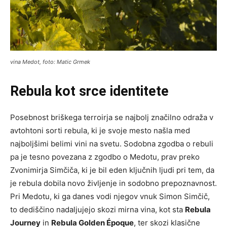
vina Medot, foto: Matic Grmek
Rebula kot srce identitete
Posebnost briškega terroirja se najbolj značilno odraža v
avtohtoni sorti rebula, ki je svoje mesto našla med
najboljšimi belimi vini na svetu. Sodobna zgodba o rebuli
pa je tesno povezana z zgodbo o Medotu, prav preko
Zvonimirja Simčiča, ki je bil eden ključnih ljudi pri tem, da
je rebula dobila novo življenje in sodobno prepoznavnost.
Pri Medotu, ki ga danes vodi njegov vnuk Simon Simčič,
to dediščino nadaljujejo skozi mirna vina, kot sta
Rebula
Journey
in
Rebula Golden Époque
, ter skozi klasične