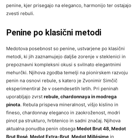
penine, kjer prisegajo na eleganco, harmonijo ter ostajajo
zvesti rebuli.
Penine po klasični metodi
Medotova posebnost so penine, ustvarjene po klasični
metodi, ki jih zaznamujejo daljše zorenje v steklenici in
prepoznavni kompleksni okusi s svilnato elegantnimi
mehurčki. Njihova zgodba temelji na pionirskem razvoju
penin na osnovi rebule, s katero je Zvonimir Simčič
eksperimentiral že v osemdesetih letih. Pri peninah
uporabljajo zvrst
rebule, chardonnaya in modrega
pinota
. Rebula prispeva mineralnost, višjo kislino in
fineso, chardonnay eleganco in zaokroženost, modri
pinot pa strukturo, hrbtenico in sadni značaj. Njihova
aktualna ponudba penin obsega
Medot Brut 48, Medot
Brut Rosé, Medot Extra-Brut, Medot Millésime
in