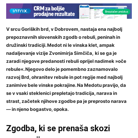
V srcu Goriških brd, v Dobrovem, nastaja ena najbolj
prepoznavnih slovenskih zgodb o rebuli, peninah in
družinski tradiciji. Medot ni le vinska klet, ampak
nadaljevanje vizije Zvonimirja Simčiča,
ki se ga je
zaradi njegove predanosti rebuli oprijel nadimek »oče
rebule«. Njegovo delo je pomembno zaznamovalo
razvoj Brd, ohranitev rebule in pot regije med najbolj
zanimive bele vinske pokrajine. Na Medotu pravijo, da
se v vsaki steklenici prepletajo tradicija, narava in
strast, začetek njihove zgodbe pa je preprosto narava
— in njeno bogastvo, opoka.
Zgodba, ki se prenaša skozi