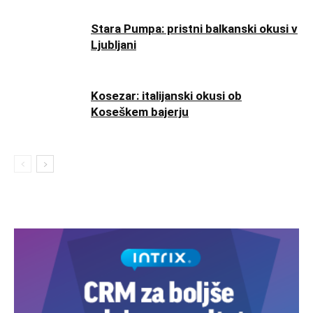
Stara Pumpa: pristni balkanski okusi v
Ljubljani
Kosezar: italijanski okusi ob
Koseškem bajerju