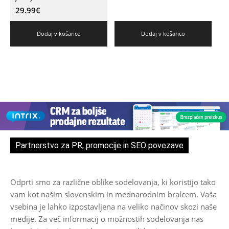
29.99
€
Dodaj v košarico
Dodaj v košarico
Partnerstvo za PR, promocije in SEO povezave
Odprti smo za različne oblike sodelovanja, ki koristijo tako
vam kot našim slovenskim in mednarodnim bralcem. Vaša
vsebina je lahko izpostavljena na veliko načinov skozi naše
medije. Za več informacij o možnostih sodelovanja nas