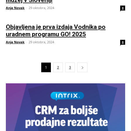
muzej v Sloveniji
Anja Novak
-
29 oktobra, 2024
0
Objavljena je prva izdaja Vodnika po
uradnem programu GO! 2025
Anja Novak
-
29 oktobra, 2024
0
1
2
3