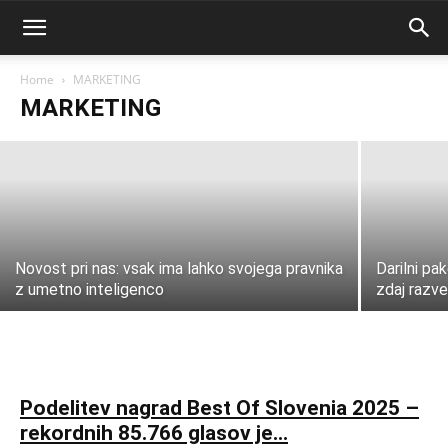
Palmanova Village – Popolna
destinacija za modne navdušenke in
navdušence
Home
MARKETING
MARKETING
Anja Novak
-
11 junij, 2026
Novost pri nas: vsak ima lahko svojega pravnika
Darilni pak
z umetno inteligenco
zdaj razve
Podelitev nagrad Best Of Slovenia 2025 –
rekordnih 85.766 glasov je...