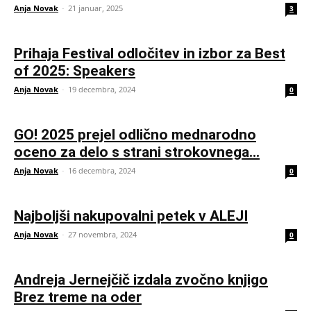
Anja Novak
-
21 januar, 2025
3
Prihaja Festival odločitev in izbor za Best
of 2025: Speakers
Anja Novak
-
19 decembra, 2024
0
GO! 2025 prejel odlično mednarodno
oceno za delo s strani strokovnega...
Anja Novak
-
16 decembra, 2024
0
Najboljši nakupovalni petek v ALEJI
Anja Novak
-
27 novembra, 2024
0
Andreja Jernejčič izdala zvočno knjigo
Brez treme na oder