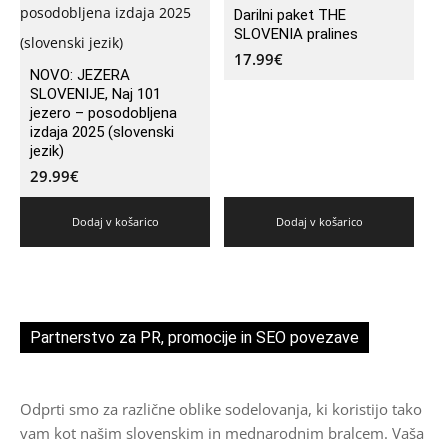
Darilni paket THE
SLOVENIA pralines
17.99
€
NOVO: JEZERA
SLOVENIJE, Naj 101
jezero – posodobljena
izdaja 2025 (slovenski
jezik)
29.99
€
Dodaj v košarico
Dodaj v košarico
Partnerstvo za PR, promocije in SEO povezave
Odprti smo za različne oblike sodelovanja, ki koristijo tako
vam kot našim slovenskim in mednarodnim bralcem. Vaša