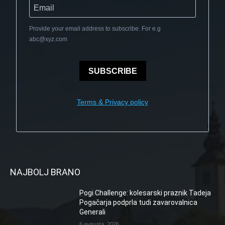
Provide your email address to subscribe. For e.g
abc@xyz.com
SUBSCRIBE
Terms & Privacy policy
NAJBOLJ BRANO
Pogi Challenge: kolesarski praznik Tadeja
Pogačarja podprla tudi zavarovalnica
Generali
6 avgusta, 2026