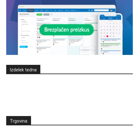
Izdelek tedna
Trgovina