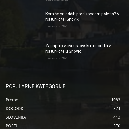
Kam še na oddih pred koncem poletja? V
NaturHotel Snovik
5 avgusta, 2026
Zadnji hip v avgustovski mir: oddih v
NaturHotelu Snovik
5 avgusta, 2026
POPULARNE KATEGORIJE
Promo
1983
DOGODKI
574
SLOVENIJA
413
POSEL
370