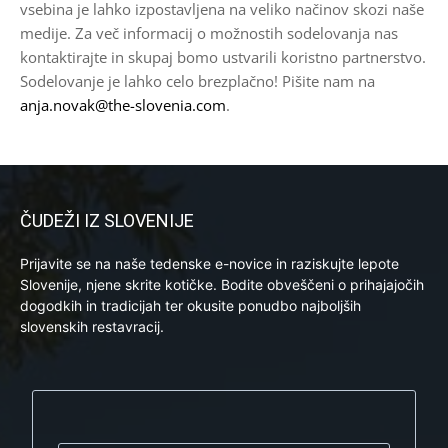
vsebina je lahko izpostavljena na veliko načinov skozi naše
medije. Za več informacij o možnostih sodelovanja nas
kontaktirajte in skupaj bomo ustvarili koristno partnerstvo.
Sodelovanje je lahko celo brezplačno! Pišite nam na
anja.novak@the-slovenia.com
.
ČUDEŽI IZ SLOVENIJE
Prijavite se na naše tedenske e-novice in raziskujte lepote
Slovenije, njene skrite kotičke. Bodite obveščeni o prihajajočih
dogodkih in tradicijah ter okusite ponudbo najboljših
slovenskih restavracij.