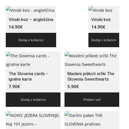
Vinski kviz – angleščina
Vinski kviz
14.90
€
14.90
€
Dodaj v košarico
Dodaj v košarico
The Slovenia cards –
Masleni piškoti srčki The
igralne karte
Slovenia Sweethearts
7.90
€
5.90
€
Dodaj v košarico
Preberi več