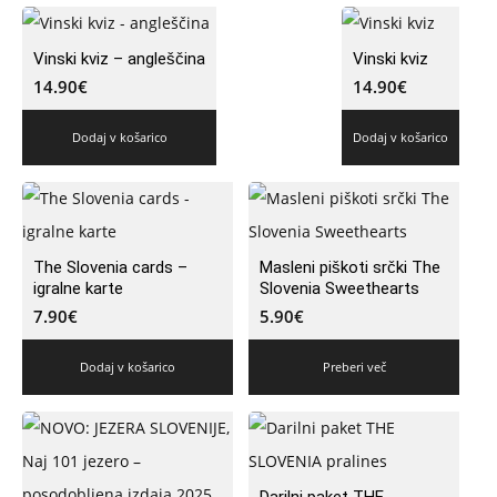
Vinski kviz – angleščina
Vinski kviz
14.90
€
14.90
€
Dodaj v košarico
Dodaj v košarico
The Slovenia cards –
Masleni piškoti srčki The
igralne karte
Slovenia Sweethearts
7.90
€
5.90
€
Dodaj v košarico
Preberi več
Darilni paket THE