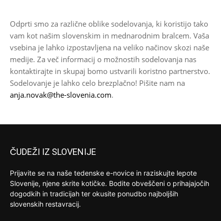
Odprti smo za različne oblike sodelovanja, ki koristijo tako
vam kot našim slovenskim in mednarodnim bralcem. Vaša
vsebina je lahko izpostavljena na veliko načinov skozi naše
medije. Za več informacij o možnostih sodelovanja nas
kontaktirajte in skupaj bomo ustvarili koristno partnerstvo.
Sodelovanje je lahko celo brezplačno! Pišite nam na
anja.novak@the-slovenia.com
.
ČUDEŽI IZ SLOVENIJE
Prijavite se na naše tedenske e-novice in raziskujte lepote
Slovenije, njene skrite kotičke. Bodite obveščeni o prihajajočih
dogodkih in tradicijah ter okusite ponudbo najboljših
slovenskih restavracij.