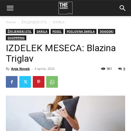
Home
ŽIVLJENJSKI STIL
DARILA
ŽIVLJENJSKI STIL
DARILA
POSEL
POSLOVNA DARILA
DOGODKI
SHOPPPING
IZDELEK MESECA: Blazina
Triglav
By
Anja Novak
-
4 aprila, 2024
961
0