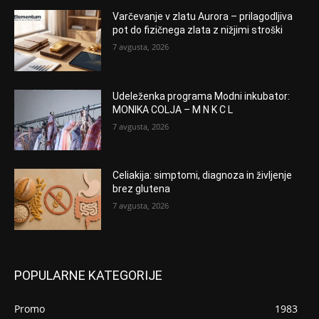
Varčevanje v zlatu Aurora – prilagodljiva
pot do fizičnega zlata z nižjimi stroški
7 avgusta, 2026
Udeleženka programa Modni inkubator:
MONIKA COLJA – M N K C L
7 avgusta, 2026
Celiakija: simptomi, diagnoza in življenje
brez glutena
7 avgusta, 2026
POPULARNE KATEGORIJE
Promo
1983