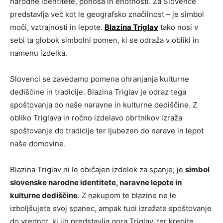
narodne identitete, ponosa in enotnosti. Za Slovence
predstavlja več kot le geografsko značilnost – je simbol
moči, vztrajnosti in lepote.
Blazina Triglav
tako nosi v
sebi ta globok simbolni pomen, ki se odraža v obliki in
namenu izdelka.
Slovenci se zavedamo pomena ohranjanja kulturne
dediščine in tradicije. Blazina Triglav je odraz tega
spoštovanja do naše naravne in kulturne dediščine. Z
obliko Triglava in ročno izdelavo obrtnikov izraža
spoštovanje do tradicije ter ljubezen do narave in lepot
naše domovine.
Blazina Triglav ni le običajen izdelek za spanje; je
simbol
slovenske narodne identitete, naravne lepote in
kulturne dediščine
. Z nakupom te blazine ne le
izboljšujete svoj spanec, ampak tudi izražate spoštovanje
do vrednot, ki jih predstavlja gora Triglav, ter krepite