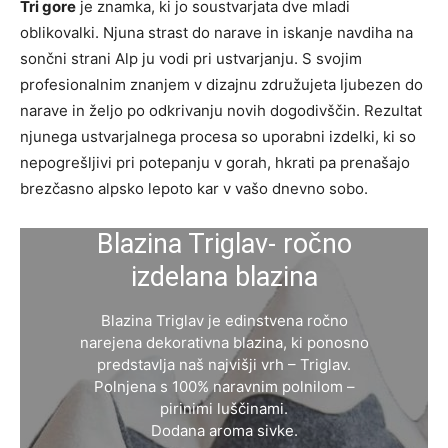
Tri gore
je znamka, ki jo soustvarjata dve mladi
oblikovalki. Njuna strast do narave in iskanje navdiha na
sončni strani Alp ju vodi pri ustvarjanju. S svojim
profesionalnim znanjem v dizajnu združujeta ljubezen do
narave in željo po odkrivanju novih dogodivščin. Rezultat
njunega ustvarjalnega procesa so uporabni izdelki, ki so
nepogrešljivi pri potepanju v gorah, hkrati pa prenašajo
brezčasno alpsko lepoto kar v vašo dnevno sobo.
Blazina Triglav- ročno
izdelana blazina
Blazina Triglav je edinstvena ročno
narejena dekorativna blazina, ki ponosno
predstavlja naš najvišji vrh – Triglav.
Polnjena s 100% naravnim polnilom –
pirinimi luščinami.
Dodana aroma sivke.