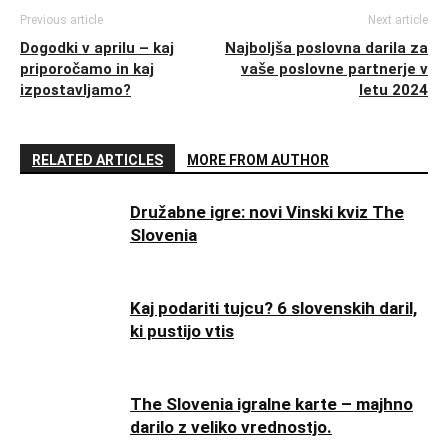
Previous article
Next article
Dogodki v aprilu – kaj
Najboljša poslovna darila za
priporočamo in kaj
vaše poslovne partnerje v
izpostavljamo?
letu 2024
RELATED ARTICLES
MORE FROM AUTHOR
Družabne igre: novi Vinski kviz The
Slovenia
Kaj podariti tujcu? 6 slovenskih daril,
ki pustijo vtis
The Slovenia igralne karte – majhno
darilo z veliko vrednostjo.