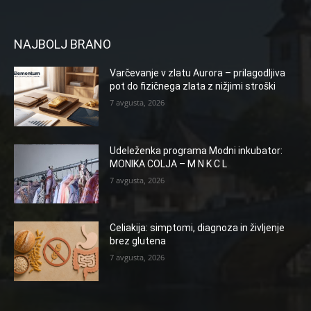
NAJBOLJ BRANO
Varčevanje v zlatu Aurora – prilagodljiva
pot do fizičnega zlata z nižjimi stroški
7 avgusta, 2026
Udeleženka programa Modni inkubator:
MONIKA COLJA – M N K C L
7 avgusta, 2026
Celiakija: simptomi, diagnoza in življenje
brez glutena
7 avgusta, 2026