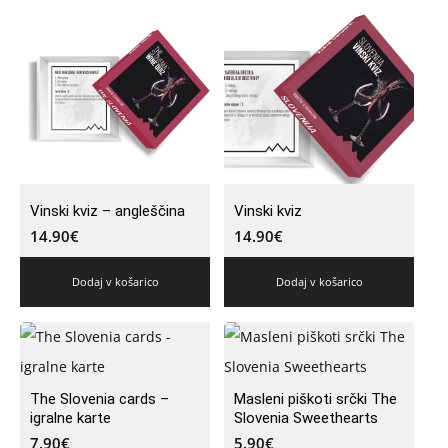
Vinski kviz – angleščina
Vinski kviz
14.90
€
14.90
€
Dodaj v košarico
Dodaj v košarico
The Slovenia cards –
Masleni piškoti srčki The
igralne karte
Slovenia Sweethearts
7.90
€
5.90
€