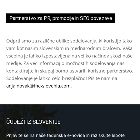
Partnerstvo za PR, promocije in SEO povezave
Odprti smo za različne oblike sodelovanja, ki koristijo tako
vam kot našim slovenskim in mednarodnim bralcem. Vaša
vsebina je lahko izpostavljena na veliko načinov skozi naše
medije. Za več informacij o možnostih sodelovanja nas
kontaktirajte in skupaj bomo ustvarili koristno partnerstvo.
Sodelovanje je lahko celo brezplačno! Pišite nam na
anja.novak@the-slovenia.com
.
ČUDEŽI IZ SLOVENIJE
Prijavite se na naše tedenske e-novice in raziskujte lepote