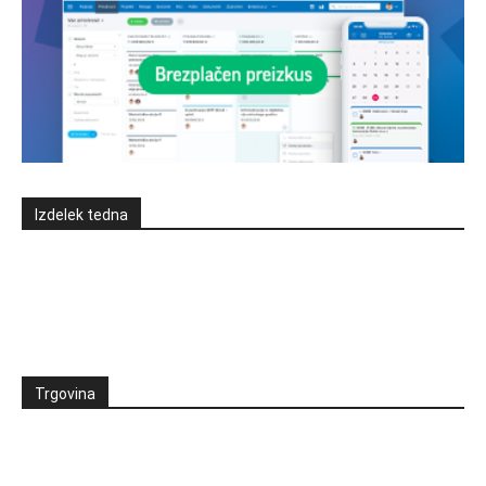
Izdelek tedna
Trgovina