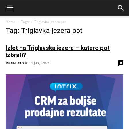
Home
Tags
Triglavka jezera pot
Tag: Triglavka jezera pot
Izlet na Triglavska jezera – katero pot
izbrati?
Manca Korelc
-
9 junij, 2026
0