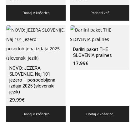
Dodaj v košarico
Preberi več
Darilni paket THE
SLOVENIA pralines
17.99
€
NOVO: JEZERA
SLOVENIJE, Naj 101
jezero – posodobljena
izdaja 2025 (slovenski
jezik)
29.99
€
Dodaj v košarico
Dodaj v košarico