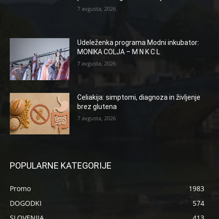
7 avgusta, 2026
Udeleženka programa Modni inkubator:
MONIKA COLJA – M N K C L
7 avgusta, 2026
Celiakija: simptomi, diagnoza in življenje
brez glutena
7 avgusta, 2026
POPULARNE KATEGORIJE
Promo
1983
DOGODKI
574
SLOVENIJA
413