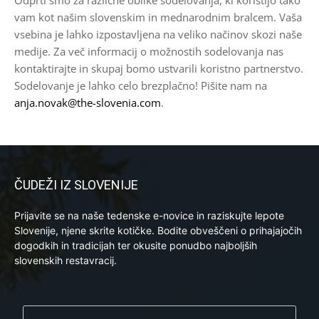
Odprti smo za različne oblike sodelovanja, ki koristijo tako
vam kot našim slovenskim in mednarodnim bralcem. Vaša
vsebina je lahko izpostavljena na veliko načinov skozi naše
medije. Za več informacij o možnostih sodelovanja nas
kontaktirajte in skupaj bomo ustvarili koristno partnerstvo.
Sodelovanje je lahko celo brezplačno! Pišite nam na
anja.novak@the-slovenia.com
.
ČUDEŽI IZ SLOVENIJE
Prijavite se na naše tedenske e-novice in raziskujte lepote
Slovenije, njene skrite kotičke. Bodite obveščeni o prihajajočih
dogodkih in tradicijah ter okusite ponudbo najboljših
slovenskih restavracij.