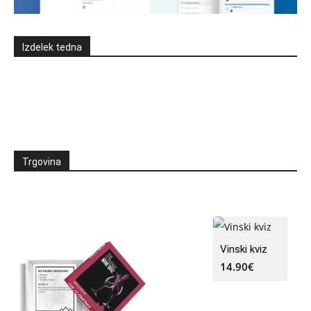
Izdelek tedna
Trgovina
Vinski kviz
14.90
€