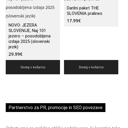
Darilni paket THE
SLOVENIA pralines
17.99
€
NOVO: JEZERA
SLOVENIJE, Naj 101
jezero – posodobljena
izdaja 2025 (slovenski
jezik)
29.99
€
Dodaj v košarico
Dodaj v košarico
Partnerstvo za PR, promocije in SEO povezave