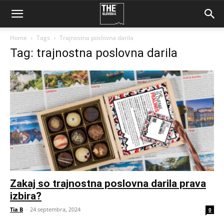
Home
Tags
Trajnostna poslovna darila
Tag: trajnostna poslovna darila
Zakaj so trajnostna poslovna darila prava
izbira?
Tia B
-
24 septembra, 2024
0