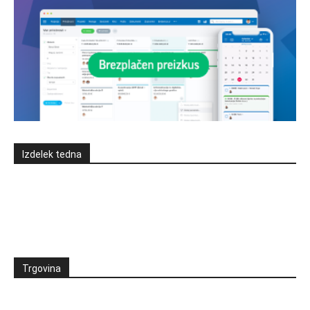
Izdelek tedna
Trgovina