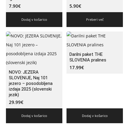
7.90
€
5.90
€
Dodaj v košarico
Preberi več
Darilni paket THE
SLOVENIA pralines
17.99
€
NOVO: JEZERA
SLOVENIJE, Naj 101
jezero – posodobljena
izdaja 2025 (slovenski
jezik)
29.99
€
Dodaj v košarico
Dodaj v košarico