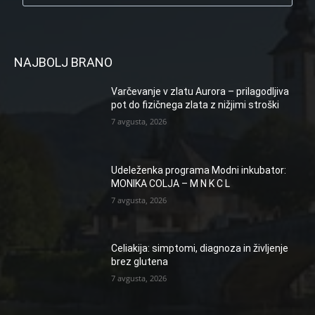
NAJBOLJ BRANO
Varčevanje v zlatu Aurora – prilagodljiva
pot do fizičnega zlata z nižjimi stroški
7 avgusta, 2026
Udeleženka programa Modni inkubator:
MONIKA COLJA – M N K C L
7 avgusta, 2026
Celiakija: simptomi, diagnoza in življenje
brez glutena
7 avgusta, 2026