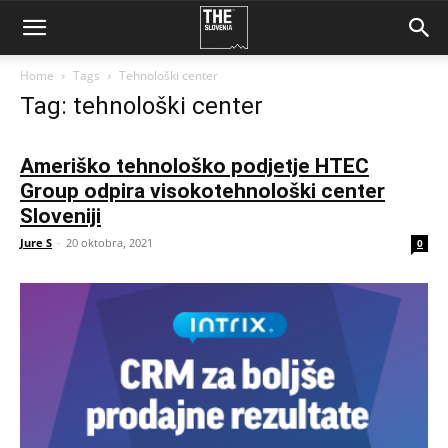
Home
Tags
Tehnološki center
Tag: tehnološki center
Ameriško tehnološko podjetje HTEC
Group odpira visokotehnološki center
Sloveniji
Jure S
-
20 oktobra, 2021
0