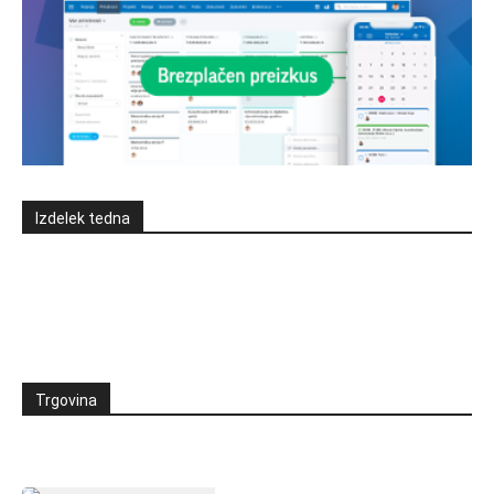
Izdelek tedna
Trgovina