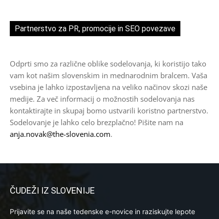
Partnerstvo za PR, promocije in SEO povezave
Odprti smo za različne oblike sodelovanja, ki koristijo tako
vam kot našim slovenskim in mednarodnim bralcem. Vaša
vsebina je lahko izpostavljena na veliko načinov skozi naše
medije. Za več informacij o možnostih sodelovanja nas
kontaktirajte in skupaj bomo ustvarili koristno partnerstvo.
Sodelovanje je lahko celo brezplačno! Pišite nam na
anja.novak@the-slovenia.com
.
ČUDEŽI IZ SLOVENIJE
Prijavite se na naše tedenske e-novice in raziskujte lepote