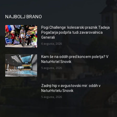
NAJBOLJ BRANO
Pogi Challenge: kolesarski praznik Tadeja
Pogačarja podprla tudi zavarovalnica
Generali
6 avgusta, 2026
Kam še na oddih pred koncem poletja? V
NaturHotel Snovik
5 avgusta, 2026
Zadnji hip v avgustovski mir: oddih v
NaturHotelu Snovik
5 avgusta, 2026