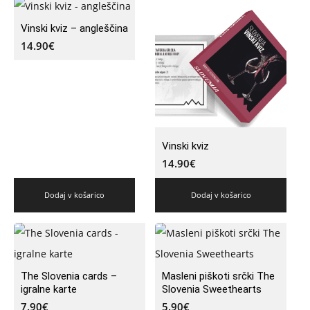
Vinski kviz – angleščina
14.90
€
Vinski kviz
14.90
€
Dodaj v košarico
Dodaj v košarico
The Slovenia cards –
Masleni piškoti srčki The
igralne karte
Slovenia Sweethearts
7.90
€
5.90
€