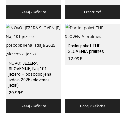
Dodaj v košarico
Preberi več
Darilni paket THE
SLOVENIA pralines
17.99
€
NOVO: JEZERA
SLOVENIJE, Naj 101
jezero – posodobljena
izdaja 2025 (slovenski
jezik)
29.99
€
Dodaj v košarico
Dodaj v košarico