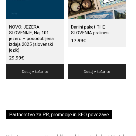
NOVO: JEZERA
Darilni paket THE
SLOVENIJE, Naj 101
SLOVENIA pralines
jezero – posodobljena
17.99
€
izdaja 2025 (slovenski
jezik)
29.99
€
Dodaj v košarico
Dodaj v košarico
Partnerstvo za PR, promocije in SEO povezave