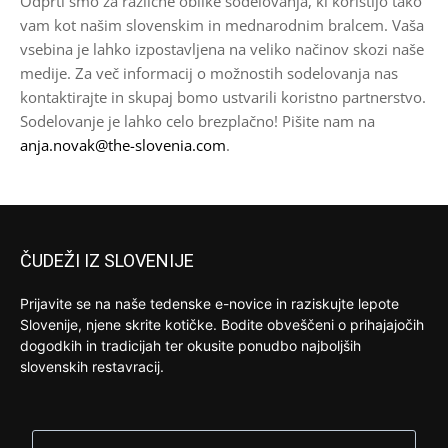
Odprti smo za različne oblike sodelovanja, ki koristijo tako
vam kot našim slovenskim in mednarodnim bralcem. Vaša
vsebina je lahko izpostavljena na veliko načinov skozi naše
medije. Za več informacij o možnostih sodelovanja nas
kontaktirajte in skupaj bomo ustvarili koristno partnerstvo.
Sodelovanje je lahko celo brezplačno! Pišite nam na
anja.novak@the-slovenia.com
.
ČUDEŽI IZ SLOVENIJE
Prijavite se na naše tedenske e-novice in raziskujte lepote
Slovenije, njene skrite kotičke. Bodite obveščeni o prihajajočih
dogodkih in tradicijah ter okusite ponudbo najboljših
slovenskih restavracij.