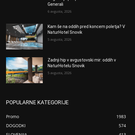
Generali
6 avgusta, 2026
Kam še na oddih pred koncem poletja? V
NaturHotel Snovik
5 avgusta, 2026
Zadnji hip v avgustovski mir: oddih v
NaturHotelu Snovik
5 avgusta, 2026
POPULARNE KATEGORIJE
Promo
1983
DOGODKI
574
SLOVENIJA
413