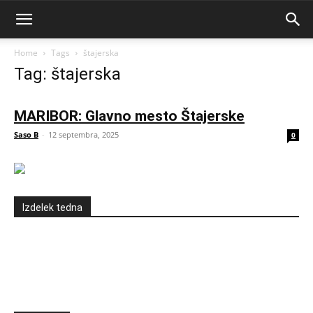
Home
Tags
štajerska
Tag: štajerska
MARIBOR: Glavno mesto Štajerske
Saso B
-
12 septembra, 2025
0
Izdelek tedna