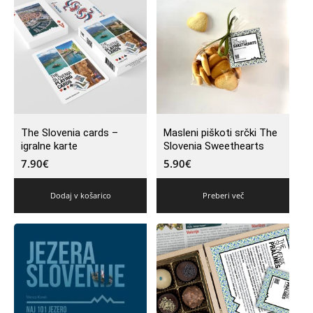
The Slovenia cards –
Masleni piškoti srčki The
igralne karte
Slovenia Sweethearts
7.90
€
5.90
€
Dodaj v košarico
Preberi več