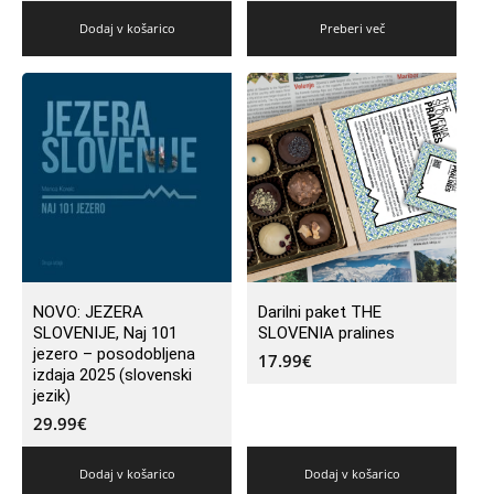
Dodaj v košarico
Preberi več
NOVO: JEZERA
Darilni paket THE
SLOVENIJE, Naj 101
SLOVENIA pralines
jezero – posodobljena
17.99
€
izdaja 2025 (slovenski
jezik)
29.99
€
Dodaj v košarico
Dodaj v košarico