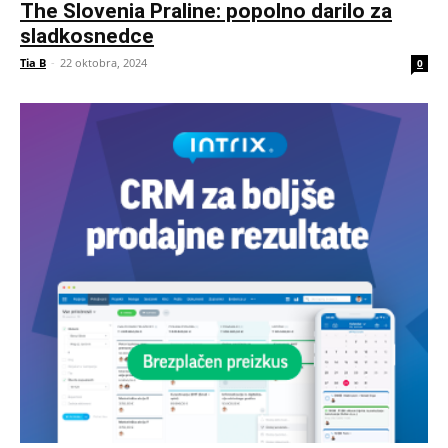
The Slovenia Praline: popolno darilo za
sladkosnedce
Tia B
-
22 oktobra, 2024
0