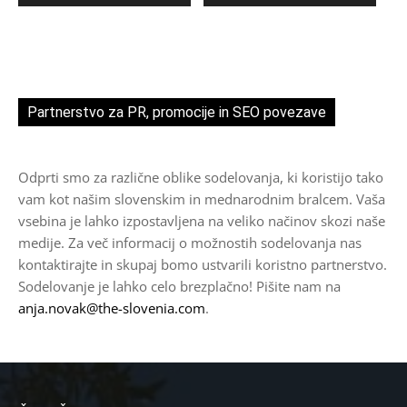
Partnerstvo za PR, promocije in SEO povezave
Odprti smo za različne oblike sodelovanja, ki koristijo tako
vam kot našim slovenskim in mednarodnim bralcem. Vaša
vsebina je lahko izpostavljena na veliko načinov skozi naše
medije. Za več informacij o možnostih sodelovanja nas
kontaktirajte in skupaj bomo ustvarili koristno partnerstvo.
Sodelovanje je lahko celo brezplačno! Pišite nam na
anja.novak@the-slovenia.com
.