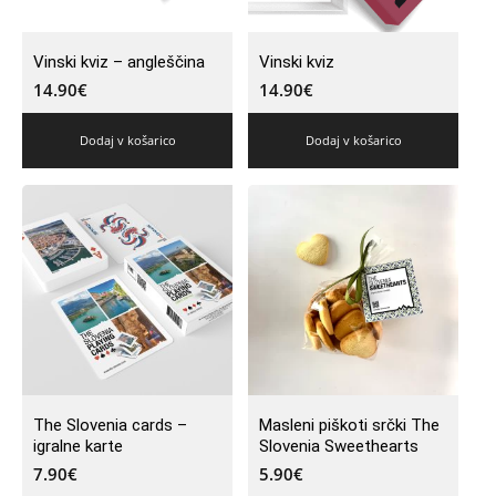
Vinski kviz – angleščina
Vinski kviz
14.90
€
14.90
€
Dodaj v košarico
Dodaj v košarico
The Slovenia cards –
Masleni piškoti srčki The
igralne karte
Slovenia Sweethearts
7.90
€
5.90
€