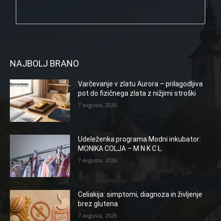
NAJBOLJ BRANO
Varčevanje v zlatu Aurora – prilagodljiva
pot do fizičnega zlata z nižjimi stroški
7 avgusta, 2026
Udeleženka programa Modni inkubator:
MONIKA COLJA – M N K C L
7 avgusta, 2026
Celiakija: simptomi, diagnoza in življenje
brez glutena
7 avgusta, 2026