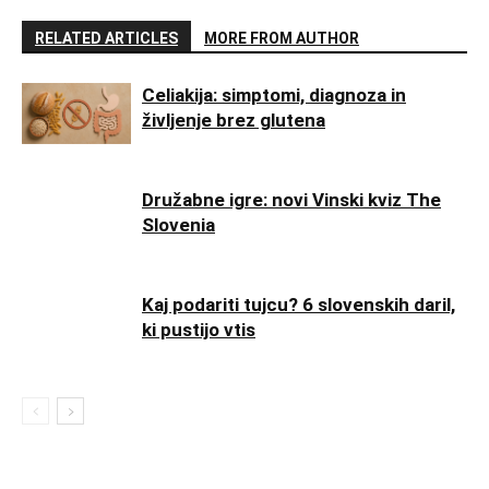
RELATED ARTICLES
MORE FROM AUTHOR
Celiakija: simptomi, diagnoza in
življenje brez glutena
Družabne igre: novi Vinski kviz The
Slovenia
Kaj podariti tujcu? 6 slovenskih daril,
ki pustijo vtis