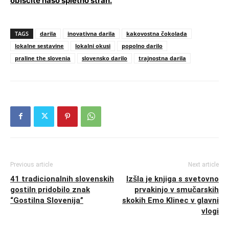
obiščite našo spletno stran.
TAGS
darila
inovativna darila
kakovostna čokolada
lokalne sestavine
lokalni okusi
popolno darilo
praline the slovenia
slovensko darilo
trajnostna darila
Previous article
Next article
41 tradicionalnih slovenskih
Izšla je knjiga s svetovno
gostiln pridobilo znak
prvakinjo v smučarskih
“Gostilna Slovenija”
skokih Emo Klinec v glavni
vlogi