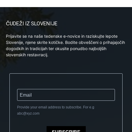
ČUDEŽI IZ SLOVENIJE
Prijavite se na naše tedenske e-novice in raziskujte lepote
Slovenije, njene skrite kotičke. Bodite obveščeni o prihajajočih
dogodkih in tradicijah ter okusite ponudbo najboljših
slovenskih restavracij.
Provide your email address to subscribe. For e.g
abc@xyz.com