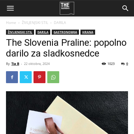
Home
ŽIVLJENJSKI STIL
DARILA
ŽIVLJENJSKI STIL
DARILA
GASTRONOMIJA
HRANA
The Slovenia Praline: popolno
darilo za sladkosnedce
By
Tia B
-
22 oktobra, 2024
1023
0