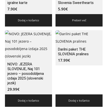
igralne karte
Slovenia Sweethearts
7.90
€
5.90
€
Dodaj v košarico
Preberi več
Darilni paket THE
SLOVENIA pralines
17.99
€
NOVO: JEZERA
SLOVENIJE, Naj 101
jezero – posodobljena
izdaja 2025 (slovenski
jezik)
29.99
€
Dodaj v košarico
Dodaj v košarico