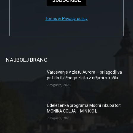
SUBSCRIBE
Terms & Privacy policy
NAJBOLJ BRANO
Varčevanje v zlatu Aurora – prilagodljiva
pot do fizičnega zlata z nižjimi stroški
7 avgusta, 2026
Udeleženka programa Modni inkubator:
MONIKA COLJA – M N K C L
7 avgusta, 2026