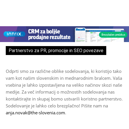
Partnerstvo za PR, promocije in SEO povezave
Odprti smo za različne oblike sodelovanja, ki koristijo tako
vam kot našim slovenskim in mednarodnim bralcem. Vaša
vsebina je lahko izpostavljena na veliko načinov skozi naše
medije. Za več informacij o možnostih sodelovanja nas
kontaktirajte in skupaj bomo ustvarili koristno partnerstvo.
Sodelovanje je lahko celo brezplačno! Pišite nam na
anja.novak@the-slovenia.com
.