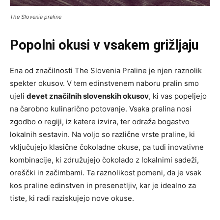
The Slovenia praline
Popolni okusi v vsakem grižljaju
Ena od značilnosti The Slovenia Praline je njen raznolik
spekter okusov. V tem edinstvenem naboru pralin smo
ujeli
devet značilnih slovenskih okusov
, ki vas popeljejo
na čarobno kulinarično potovanje. Vsaka pralina nosi
zgodbo o regiji, iz katere izvira, ter odraža bogastvo
lokalnih sestavin. Na voljo so različne vrste praline, ki
vključujejo klasične čokoladne okuse, pa tudi inovativne
kombinacije, ki združujejo čokolado z lokalnimi sadeži,
oreščki in začimbami. Ta raznolikost pomeni, da je vsak
kos praline edinstven in presenetljiv, kar je idealno za
tiste, ki radi raziskujejo nove okuse.