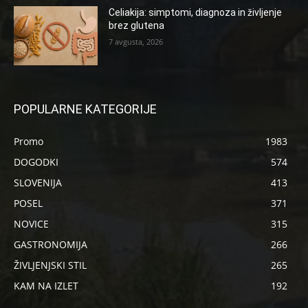
Celiakija: simptomi, diagnoza in življenje
brez glutena
7 avgusta, 2026
POPULARNE KATEGORIJE
Promo
1983
DOGODKI
574
SLOVENIJA
413
POSEL
371
NOVICE
315
GASTRONOMIJA
266
ŽIVLJENJSKI STIL
265
KAM NA IZLET
192