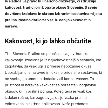
le sladica; je pravo kulinarično doživetje, ki združuje
kakovost, tradicijo in bogate okuse Slovenije. S svojo
dovršeno izdelavo in skrbno izbranimi sestavinami je ta
pralina idealno darilo za vse, ki cenijo kakovost in
naravo.
Kakovost, ki jo lahko občutite
The Slovenia Praline se ponaša s svojo vrhunsko
kakovostjo. Izdelana je iz najkakovostnejših sestavin, kar
zagotavlja, da vsak ugriz prinese nepozabne okuse.
Uporabljamo le naravne in lokalno pridelane sestavine, ki
ne vsebujejo umetnih dodatkov ali konzervansov. Ta
pristnost in naravna kakovost se odražata v bogatstvu
okusov, ki jih pralina ponuja. Poleg tega je vsak kos
izdelan ročno, kar zagotavlja, da je vsaka pralina
edinstvena in skrbno oblikovana. Naša predanost