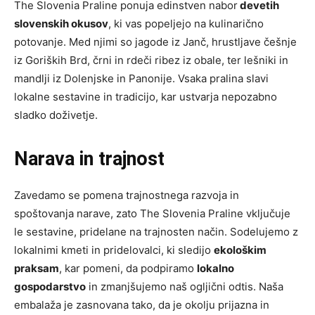
The Slovenia Praline ponuja edinstven nabor
devetih
slovenskih okusov
, ki vas popeljejo na kulinarično
potovanje. Med njimi so jagode iz Janč, hrustljave češnje
iz Goriških Brd, črni in rdeči ribez iz obale, ter lešniki in
mandlji iz Dolenjske in Panonije. Vsaka pralina slavi
lokalne sestavine in tradicijo, kar ustvarja nepozabno
sladko doživetje.
Narava in trajnost
Zavedamo se pomena trajnostnega razvoja in
spoštovanja narave, zato The Slovenia Praline vključuje
le sestavine, pridelane na trajnosten način. Sodelujemo z
lokalnimi kmeti in pridelovalci, ki sledijo
ekološkim
praksam
, kar pomeni, da podpiramo
lokalno
gospodarstvo
in zmanjšujemo naš ogljični odtis. Naša
embalaža je zasnovana tako, da je okolju prijazna in