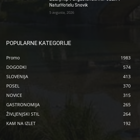
NaturHotelu Snovik
5 avgusta, 2026
POPULARNE KATEGORIJE
Promo
1983
DOGODKI
574
SLOVENIJA
413
POSEL
370
NOVICE
315
GASTRONOMIJA
265
ŽIVLJENJSKI STIL
264
KAM NA IZLET
192