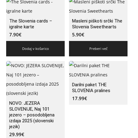
The Slovenia cards –
Masleni piškoti srčki The
igralne karte
Slovenia Sweethearts
7.90
€
5.90
€
Dodaj v košarico
Preberi več
Darilni paket THE
SLOVENIA pralines
17.99
€
NOVO: JEZERA
SLOVENIJE, Naj 101
jezero – posodobljena
izdaja 2025 (slovenski
jezik)
29.99
€