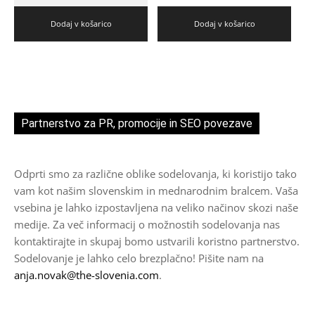
Dodaj v košarico
Dodaj v košarico
Partnerstvo za PR, promocije in SEO povezave
Odprti smo za različne oblike sodelovanja, ki koristijo tako
vam kot našim slovenskim in mednarodnim bralcem. Vaša
vsebina je lahko izpostavljena na veliko načinov skozi naše
medije. Za več informacij o možnostih sodelovanja nas
kontaktirajte in skupaj bomo ustvarili koristno partnerstvo.
Sodelovanje je lahko celo brezplačno! Pišite nam na
anja.novak@the-slovenia.com
.