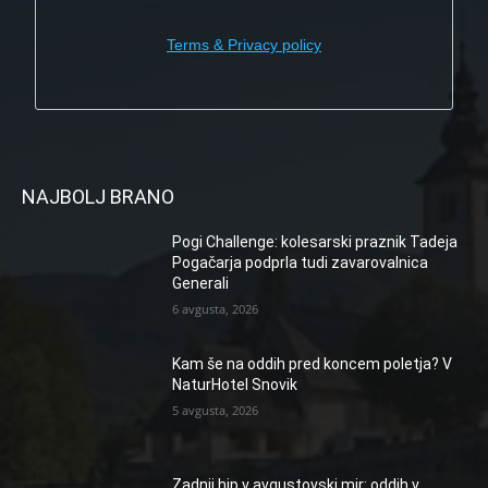
Terms & Privacy policy
NAJBOLJ BRANO
Pogi Challenge: kolesarski praznik Tadeja
Pogačarja podprla tudi zavarovalnica
Generali
6 avgusta, 2026
Kam še na oddih pred koncem poletja? V
NaturHotel Snovik
5 avgusta, 2026
Zadnji hip v avgustovski mir: oddih v