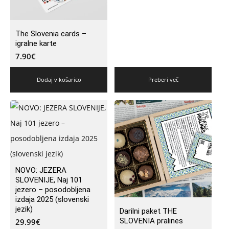
The Slovenia cards –
igralne karte
7.90
€
Dodaj v košarico
Preberi več
NOVO: JEZERA
SLOVENIJE, Naj 101
jezero – posodobljena
izdaja 2025 (slovenski
jezik)
Darilni paket THE
SLOVENIA pralines
29.99
€