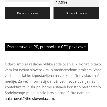
17.99
€
Dodaj v košarico
Dodaj v košarico
Partnerstvo za PR, promocije in SEO povezave
Odprti smo za različne oblike sodelovanja, ki koristijo tako
vam kot našim slovenskim in mednarodnim bralcem. Vaša
vsebina je lahko izpostavljena na veliko načinov skozi naše
medije. Za več informacij o možnostih sodelovanja nas
kontaktirajte in skupaj bomo ustvarili koristno partnerstvo.
Sodelovanje je lahko celo brezplačno! Pišite nam na
anja.novak@the-slovenia.com
.