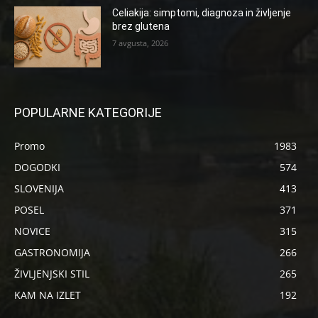
Celiakija: simptomi, diagnoza in življenje
brez glutena
7 avgusta, 2026
POPULARNE KATEGORIJE
Promo
1983
DOGODKI
574
SLOVENIJA
413
POSEL
371
NOVICE
315
GASTRONOMIJA
266
ŽIVLJENJSKI STIL
265
KAM NA IZLET
192