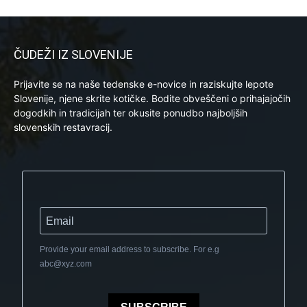
ČUDEŽI IZ SLOVENIJE
Prijavite se na naše tedenske e-novice in raziskujte lepote
Slovenije, njene skrite kotičke. Bodite obveščeni o prihajajočih
dogodkih in tradicijah ter okusite ponudbo najboljših
slovenskih restavracij.
Provide your email address to subscribe. For e.g
abc@xyz.com