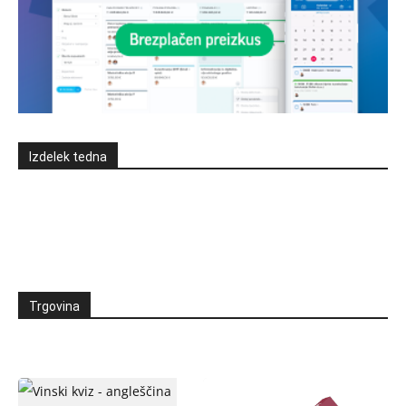
Izdelek tedna
Trgovina