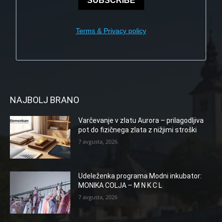
SUBSCRIBE
Terms & Privacy policy
NAJBOLJ BRANO
Varčevanje v zlatu Aurora – prilagodljiva
pot do fizičnega zlata z nižjimi stroški
7 avgusta, 2026
Udeleženka programa Modni inkubator:
MONIKA COLJA – M N K C L
7 avgusta, 2026