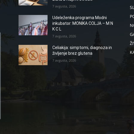
7 avgusta, 2026
S
P
Udeleženka programa Modni
inkubator: MONIKA COLJA – M N
N
K C L
G
7 avgusta, 2026
ŽI
Celiakija: simptomi, diagnoza in
K
življenje brez glutena
7 avgusta, 2026