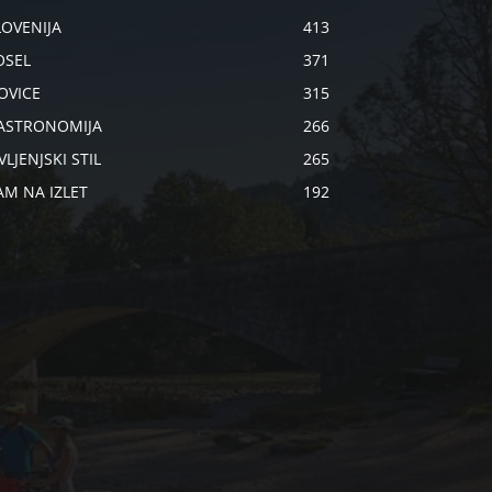
LOVENIJA
413
OSEL
371
OVICE
315
ASTRONOMIJA
266
VLJENJSKI STIL
265
AM NA IZLET
192