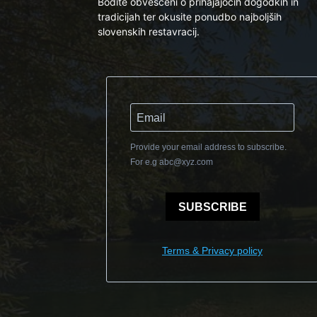
Bodite obveščeni o prihajajočih dogodkih in
tradicijah ter okusite ponudbo najboljših
slovenskih restavracij.
Provide your email address to subscribe.
For e.g
abc@xyz.com
SUBSCRIBE
Terms & Privacy policy