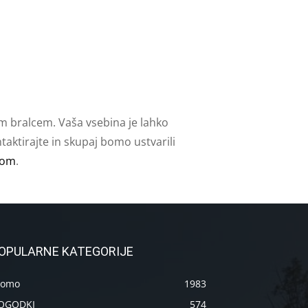
m bralcem. Vaša vsebina je lahko
aktirajte in skupaj bomo ustvarili
com
.
OPULARNE KATEGORIJE
romo
1983
OGODKI
574