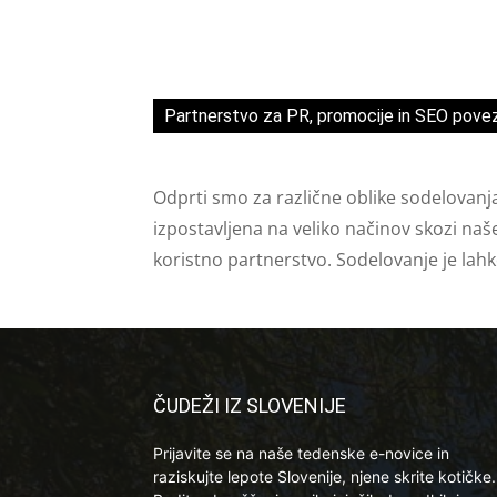
Partnerstvo za PR, promocije in SEO pove
Odprti smo za različne oblike sodelovanj
izpostavljena na veliko načinov skozi naš
koristno partnerstvo. Sodelovanje je lah
ČUDEŽI IZ SLOVENIJE
Prijavite se na naše tedenske e-novice in
raziskujte lepote Slovenije, njene skrite kotičke.