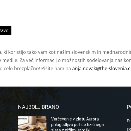
zave
a, ki koristijo tako vam kot našim slovenskim in mednarodni
e medije. Za več informacij o možnostih sodelovanja nas kont
ko celo brezplačno! Pišite nam na
anja.novak@the-slovenia.
NAJBOLJ BRANO
P
Varčevanje v zlatu Aurora –
P
prilagodljiva pot do fizičnega
D
zlata z nižjimi stroški