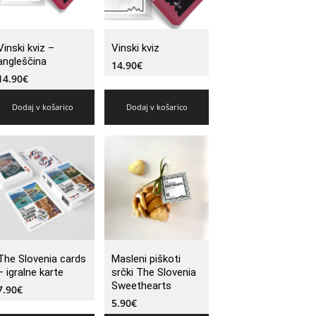
Vinski kviz –
Vinski kviz
angleščina
14.90
€
14.90
€
Dodaj v košarico
Dodaj v košarico
The Slovenia cards
Masleni piškoti
– igralne karte
srčki The Slovenia
Sweethearts
7.90
€
5.90
€