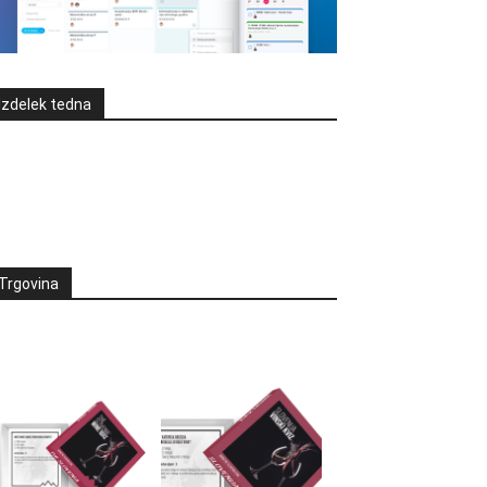
Izdelek tedna
Trgovina