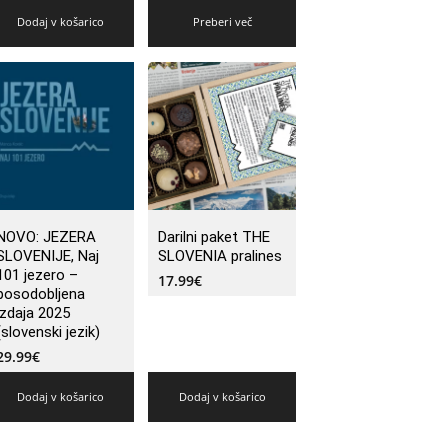
Dodaj v košarico
Preberi več
NOVO: JEZERA
Darilni paket THE
SLOVENIJE, Naj
SLOVENIA pralines
101 jezero –
17.99
€
posodobljena
izdaja 2025
(slovenski jezik)
29.99
€
Dodaj v košarico
Dodaj v košarico