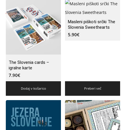
Masleni piškoti srčki The
Slovenia Sweethearts
5.90
€
The Slovenia cards –
igralne karte
7.90
€
Dodaj v košarico
Preberi več