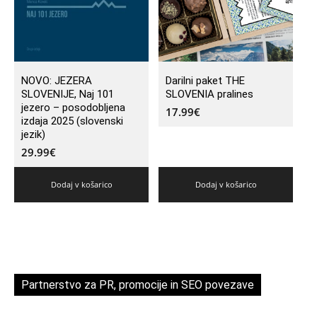
NOVO: JEZERA
Darilni paket THE
SLOVENIJE, Naj 101
SLOVENIA pralines
jezero – posodobljena
17.99
€
izdaja 2025 (slovenski
jezik)
29.99
€
Dodaj v košarico
Dodaj v košarico
Partnerstvo za PR, promocije in SEO povezave