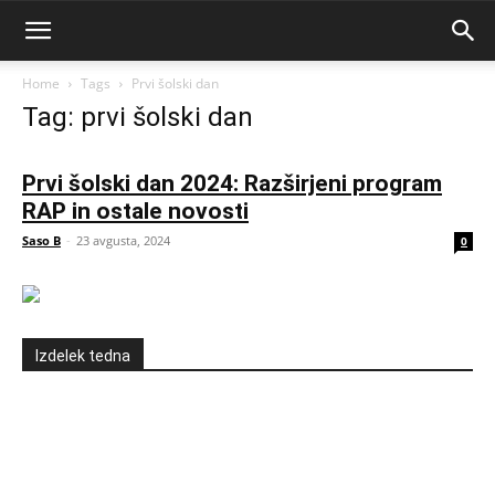
Home
Tags
Prvi šolski dan
Tag: prvi šolski dan
Prvi šolski dan 2024: Razširjeni program
RAP in ostale novosti
Saso B
-
23 avgusta, 2024
0
Izdelek tedna