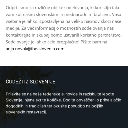
Odprti smo za različne oblike sodelovanja, ki koristijo tako
vam kot našim slovenskim in mednarodnim bralcem. Vaša
vsebina je lahko izpostavljena na veliko načinov skozi naše
medije. Za več informacij o možnostih sodelovanja nas
kontaktirajte in skupaj bomo ustvarili koristno partnerstvo.
Sodelovanje je lahko celo brezplačno! Pišite nam na
anja.novak@the-slovenia.com
.
ČUDEŽI IZ SLOVENIJE
Prijavite se na naše tedenske e-novice in raziskujte lepote
Slovenije, njene skrite kotičke. Bodite obveščeni o prihajajočih
dogodkih in tradicijah ter okusite ponudbo najboljših
slovenskih restavracij.