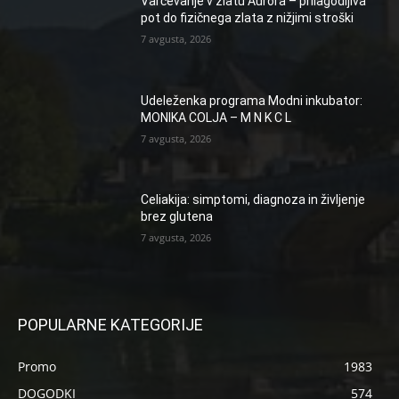
Varčevanje v zlatu Aurora – prilagodljiva
pot do fizičnega zlata z nižjimi stroški
7 avgusta, 2026
Udeleženka programa Modni inkubator:
MONIKA COLJA – M N K C L
7 avgusta, 2026
Celiakija: simptomi, diagnoza in življenje
brez glutena
7 avgusta, 2026
POPULARNE KATEGORIJE
Promo
1983
DOGODKI
574