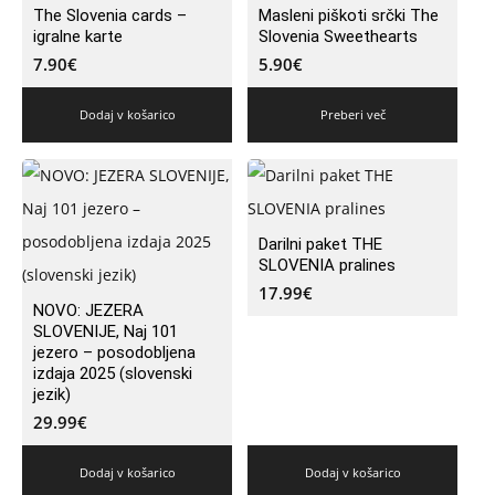
The Slovenia cards –
Masleni piškoti srčki The
igralne karte
Slovenia Sweethearts
7.90
€
5.90
€
Dodaj v košarico
Preberi več
Darilni paket THE
SLOVENIA pralines
17.99
€
NOVO: JEZERA
SLOVENIJE, Naj 101
jezero – posodobljena
izdaja 2025 (slovenski
jezik)
29.99
€
Dodaj v košarico
Dodaj v košarico