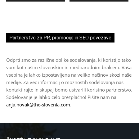
Partnerstvo za PR, promocije in SEO povezave
Odprti smo za različne oblike sodelovanja, ki koristijo tako
vam kot našim slovenskim in mednarodnim bralcem. Vaša
vsebina je lahko izpostavljena na veliko načinov skozi naše
medije. Za več informacij o možnostih sodelovanja nas
kontaktirajte in skupaj bomo ustvarili koristno partnerstvo.
Sodelovanje je lahko celo brezplačno! Pišite nam na
anja.novak@the-slovenia.com
.