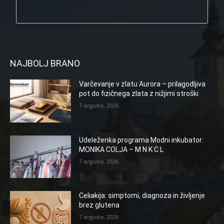
NAJBOLJ BRANO
Varčevanje v zlatu Aurora – prilagodljiva
pot do fizičnega zlata z nižjimi stroški
7 avgusta, 2026
Udeleženka programa Modni inkubator:
MONIKA COLJA – M N K C L
7 avgusta, 2026
Celiakija: simptomi, diagnoza in življenje
brez glutena
7 avgusta, 2026