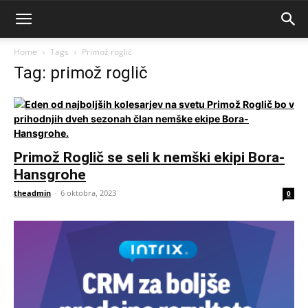
Home
Tags
Primož roglič
Tag: primož roglič
Primož Roglič se seli k nemški ekipi Bora-
Hansgrohe
theadmin
-
6 oktobra, 2023
0