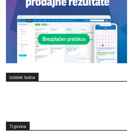
Izdelek tedna
Trgovina