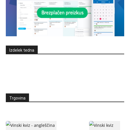
Izdelek tedna
Trgovina