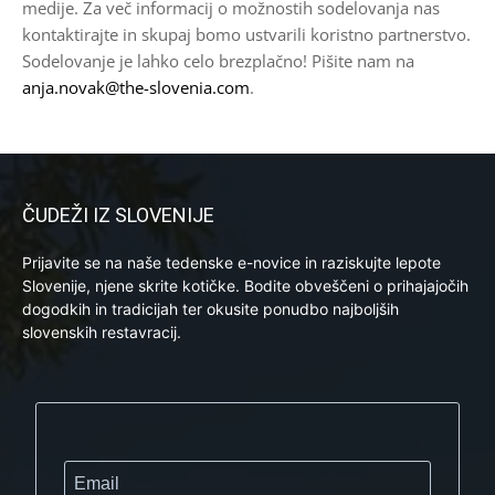
medije. Za več informacij o možnostih sodelovanja nas
kontaktirajte in skupaj bomo ustvarili koristno partnerstvo.
Sodelovanje je lahko celo brezplačno! Pišite nam na
anja.novak@the-slovenia.com
.
ČUDEŽI IZ SLOVENIJE
Prijavite se na naše tedenske e-novice in raziskujte lepote
Slovenije, njene skrite kotičke. Bodite obveščeni o prihajajočih
dogodkih in tradicijah ter okusite ponudbo najboljših
slovenskih restavracij.