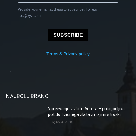
Provide your email address to subscribe. For e.g
abc@xyz.com
SUBSCRIBE
Terms & Privacy policy
NAJBOLJ BRANO
Varčevanje v zlatu Aurora – prilagodljiva
pot do fizičnega zlata z nižjimi stroški
7 avgusta, 2026