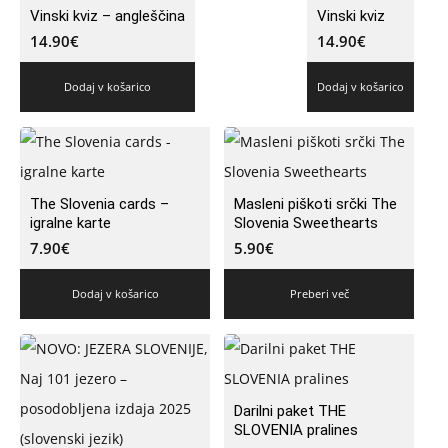
Vinski kviz – angleščina
Vinski kviz
14.90
€
14.90
€
Dodaj v košarico
Dodaj v košarico
The Slovenia cards –
Masleni piškoti srčki The
igralne karte
Slovenia Sweethearts
7.90
€
5.90
€
Dodaj v košarico
Preberi več
Darilni paket THE
SLOVENIA pralines