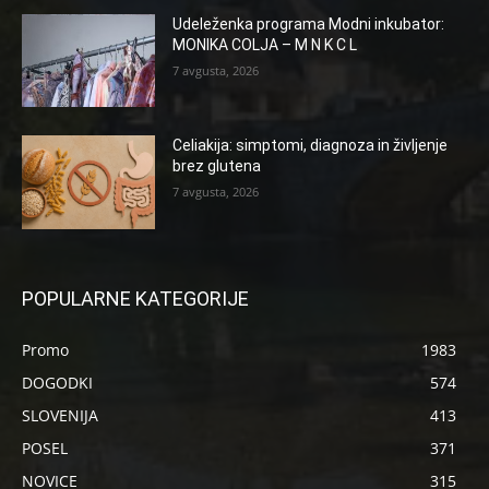
Udeleženka programa Modni inkubator:
MONIKA COLJA – M N K C L
7 avgusta, 2026
Celiakija: simptomi, diagnoza in življenje
brez glutena
7 avgusta, 2026
POPULARNE KATEGORIJE
Promo
1983
DOGODKI
574
SLOVENIJA
413
POSEL
371
NOVICE
315