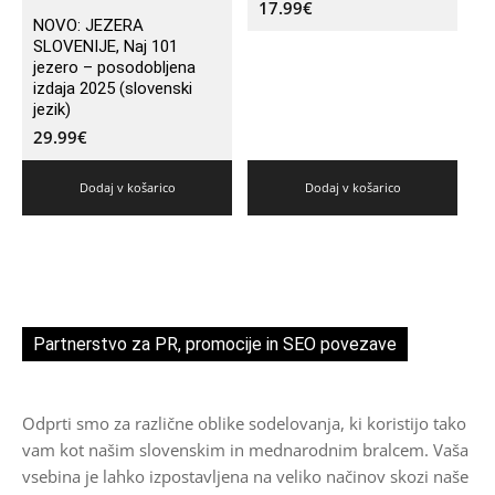
17.99
€
NOVO: JEZERA
SLOVENIJE, Naj 101
jezero – posodobljena
izdaja 2025 (slovenski
jezik)
29.99
€
Dodaj v košarico
Dodaj v košarico
Partnerstvo za PR, promocije in SEO povezave
Odprti smo za različne oblike sodelovanja, ki koristijo tako
vam kot našim slovenskim in mednarodnim bralcem. Vaša
vsebina je lahko izpostavljena na veliko načinov skozi naše