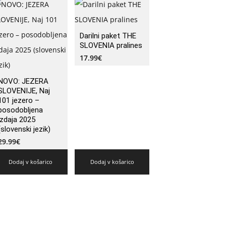
Darilni paket THE
SLOVENIA pralines
17.99
€
NOVO: JEZERA
SLOVENIJE, Naj
101 jezero –
posodobljena
izdaja 2025
(slovenski jezik)
29.99
€
Dodaj v košarico
Dodaj v košarico