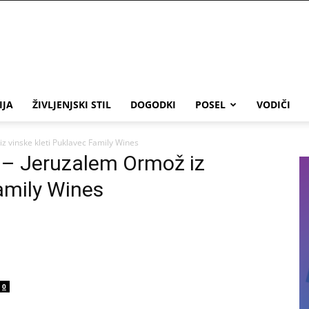
IJA
ŽIVLJENJSKI STIL
DOGODKI
POSEL
VODIČI
iz vinske kleti Puklavec Family Wines
n – Jeruzalem Ormož iz
Family Wines
0