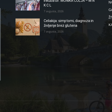
inkubator: MONIKA COLJA – M N
N
K C L
G
7 avgusta, 2026
ŽI
Celiakija: simptomi, diagnoza in
K
življenje brez glutena
7 avgusta, 2026