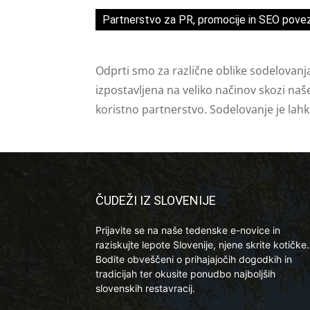
Partnerstvo za PR, promocije in SEO pove
Odprti smo za različne oblike sodelovanj
izpostavljena na veliko načinov skozi naš
koristno partnerstvo. Sodelovanje je lah
ČUDEŽI IZ SLOVENIJE
Prijavite se na naše tedenske e-novice in
raziskujte lepote Slovenije, njene skrite kotičke.
Bodite obveščeni o prihajajočih dogodkih in
tradicijah ter okusite ponudbo najboljših
slovenskih restavracij.