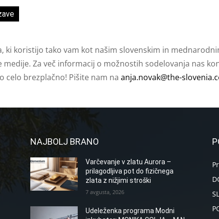
zave
a, ki koristijo tako vam kot našim slovenskim in mednarodni
e medije. Za več informacij o možnostih sodelovanja nas kont
ko celo brezplačno! Pišite nam na
anja.novak@the-slovenia.
NAJBOLJ BRANO
P
Varčevanje v zlatu Aurora –
P
prilagodljiva pot do fizičnega
D
zlata z nižjimi stroški
7 avgusta, 2026
S
P
Udeleženka programa Modni