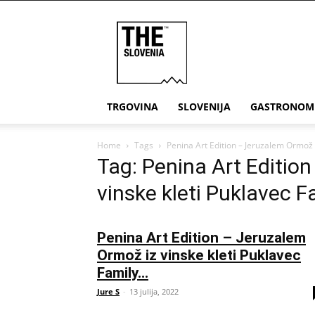
THE
Slovenia
TRGOVINA
SLOVENIJA
GASTRONOM
Home
Tags
Penina Art Edition – Jeruzalem Ormož 
Tag: Penina Art Editio
vinske kleti Puklavec 
Penina Art Edition – Jeruzalem
Ormož iz vinske kleti Puklavec
Family...
Jure S
-
13 julija, 2022