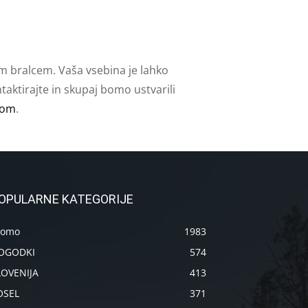
m bralcem. Vaša vsebina je lahko
aktirajte in skupaj bomo ustvarili
com
.
OPULARNE KATEGORIJE
romo
1983
OGODKI
574
LOVENIJA
413
OSEL
371