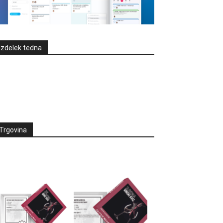
Izdelek tedna
Trgovina