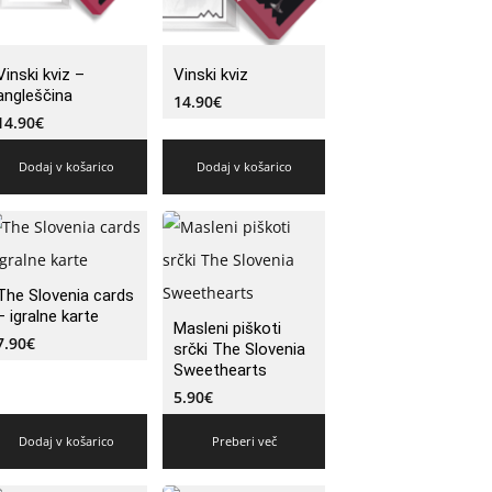
Vinski kviz –
Vinski kviz
angleščina
14.90
€
14.90
€
Dodaj v košarico
Dodaj v košarico
The Slovenia cards
– igralne karte
Masleni piškoti
7.90
€
srčki The Slovenia
Sweethearts
5.90
€
Dodaj v košarico
Preberi več