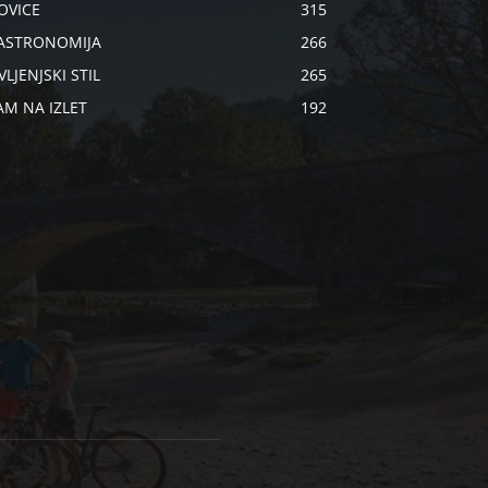
OVICE
315
ASTRONOMIJA
266
VLJENJSKI STIL
265
AM NA IZLET
192