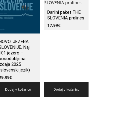
Darilni paket THE
SLOVENIA pralines
17.99
€
NOVO: JEZERA
SLOVENIJE, Naj
101 jezero –
posodobljena
izdaja 2025
(slovenski jezik)
29.99
€
Dodaj v košarico
Dodaj v košarico