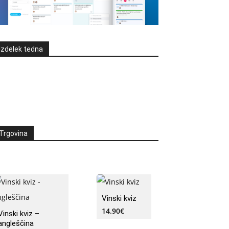
Izdelek tedna
Trgovina
Vinski kviz
14.90
€
Vinski kviz –
angleščina