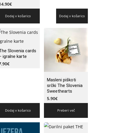
14.90
€
Dodaj v košarico
Dodaj v košarico
The Slovenia cards
– igralne karte
7.90
€
Masleni piškoti
srčki The Slovenia
Sweethearts
5.90
€
Dodaj v košarico
Preberi več