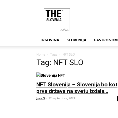
THE
Slovenia
TRGOVINA
SLOVENIJA
GASTRONOM
Home
Tags
NFT SLO
Tag: NFT SLO
NFT Slovenija – Slovenija bo kot
prva država na svetu izdala...
Jure S
-
22 septembra, 2021