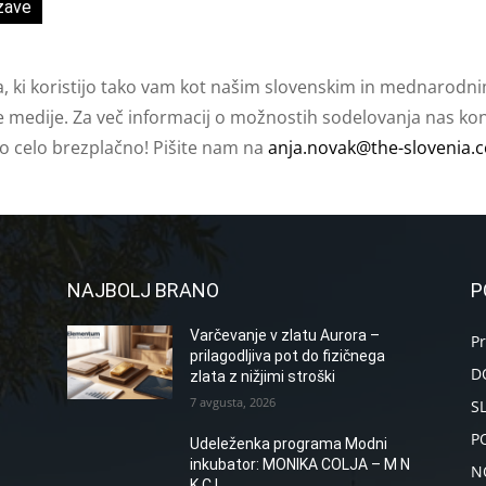
zave
a, ki koristijo tako vam kot našim slovenskim in mednarodni
e medije. Za več informacij o možnostih sodelovanja nas kont
ko celo brezplačno! Pišite nam na
anja.novak@the-slovenia.
NAJBOLJ BRANO
P
Varčevanje v zlatu Aurora –
P
prilagodljiva pot do fizičnega
D
zlata z nižjimi stroški
7 avgusta, 2026
S
P
Udeleženka programa Modni
inkubator: MONIKA COLJA – M N
N
K C L