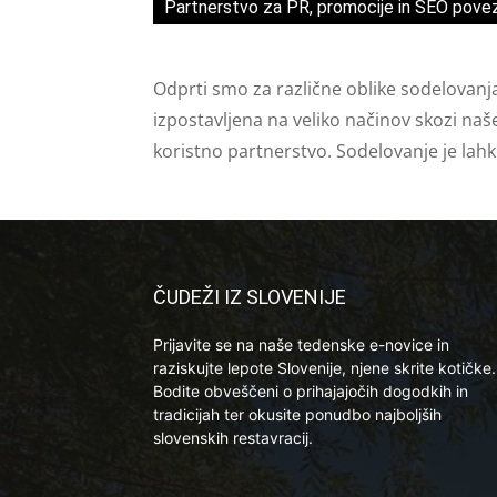
Partnerstvo za PR, promocije in SEO pove
Odprti smo za različne oblike sodelovanj
izpostavljena na veliko načinov skozi naš
koristno partnerstvo. Sodelovanje je lah
ČUDEŽI IZ SLOVENIJE
Prijavite se na naše tedenske e-novice in
raziskujte lepote Slovenije, njene skrite kotičke.
Bodite obveščeni o prihajajočih dogodkih in
tradicijah ter okusite ponudbo najboljših
slovenskih restavracij.