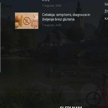
G
7 avgusta, 2026
ŽI
Celiakija: simptomi, diagnoza in
K
življenje brez glutena
7 avgusta, 2026