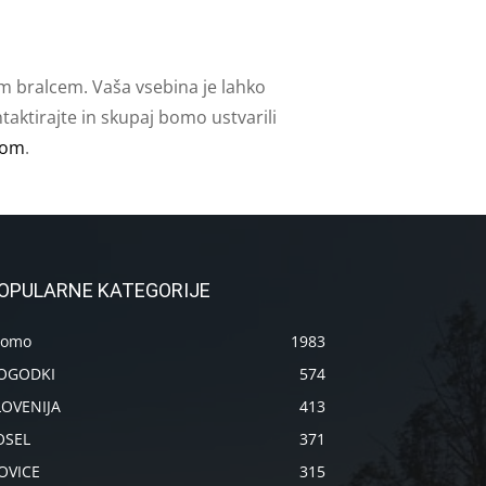
m bralcem. Vaša vsebina je lahko
aktirajte in skupaj bomo ustvarili
com
.
OPULARNE KATEGORIJE
romo
1983
OGODKI
574
LOVENIJA
413
OSEL
371
OVICE
315